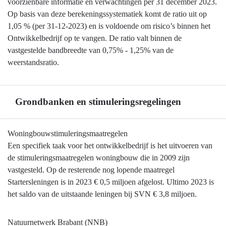
voorzienbare informatie en verwachtingen per 31 december 2023.
Op basis van deze berekeningssystematiek komt de ratio uit op
1,05 % (per 31-12-2023) en is voldoende om risico’s binnen het
Ontwikkelbedrijf op te vangen. De ratio valt binnen de
vastgestelde bandbreedte van 0,75% - 1,25% van de
weerstandsratio.
Grondbanken en stimuleringsregelingen
Terug
Woningbouwstimuleringsmaatregelen
naar
Een specifiek taak voor het ontwikkelbedrijf is het uitvoeren van
navigatie
de stimuleringsmaatregelen woningbouw die in 2009 zijn
-
vastgesteld. Op de resterende nog lopende maatregel
Ontwikkelbedrijf
Startersleningen is in 2023 € 0,5 miljoen afgelost. Ultimo 2023 is
en
het saldo van de uitstaande leningen bij SVN € 3,8 miljoen.
grondbeleid
-
Natuurnetwerk Brabant (NNB)