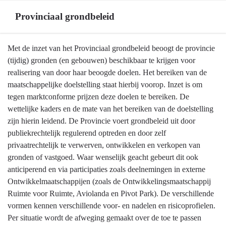
Provinciaal grondbeleid
Terug
Met de inzet van het Provinciaal grondbeleid beoogt de provincie
naar
(tijdig) gronden (en gebouwen) beschikbaar te krijgen voor
navigatie
realisering van door haar beoogde doelen. Het bereiken van de
-
maatschappelijke doelstelling staat hierbij voorop. Inzet is om
Ontwikkelbedrijf
tegen marktconforme prijzen deze doelen te bereiken. De
en
wettelijke kaders en de mate van het bereiken van de doelstelling
grondbeleid
zijn hierin leidend. De Provincie voert grondbeleid uit door
-
publiekrechtelijk regulerend optreden en door zelf
Provinciaal
privaatrechtelijk te verwerven, ontwikkelen en verkopen van
grondbeleid
gronden of vastgoed. Waar wenselijk geacht gebeurt dit ook
anticiperend en via participaties zoals deelnemingen in externe
Ontwikkelmaatschappijen (zoals de Ontwikkelingsmaatschappij
Ruimte voor Ruimte, Aviolanda en Pivot Park). De verschillende
vormen kennen verschillende voor- en nadelen en risicoprofielen.
Per situatie wordt de afweging gemaakt over de toe te passen