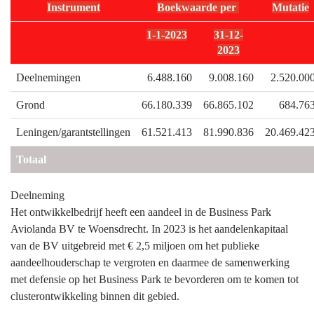
Instrument
Boekwaarde per
Mutatie
en
grondbeleid
1-1-2023
31-12-
-
2023
Portefeuille
Deelnemingen
6.488.160
9.008.160
2.520.00
Ontwikkelbedrijf
Grond
66.180.339
66.865.102
684.76
Leningen/garantstellingen
61.521.413
81.990.836
20.469.42
Totaal
Deelneming
Het ontwikkelbedrijf heeft een aandeel in de Business Park
Aviolanda BV te Woensdrecht. In 2023 is het aandelenkapitaal
van de BV uitgebreid met € 2,5 miljoen om het publieke
aandeelhouderschap te vergroten en daarmee de samenwerking
met defensie op het Business Park te bevorderen om te komen tot
clusterontwikkeling binnen dit gebied.