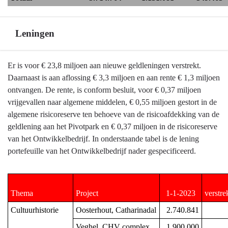
Leningen
Terug
Er is voor € 23,8 miljoen aan nieuwe geldleningen verstrekt.
naar
Daarnaast is aan aflossing € 3,3 miljoen en aan rente € 1,3 miljoen
navigatie
ontvangen. De rente, is conform besluit, voor € 0,37 miljoen
-
vrijgevallen naar algemene middelen, € 0,55 miljoen gestort in de
Ontwikkelbedrijf
algemene risicoreserve ten behoeve van de risicoafdekking van de
en
geldlening aan het Pivotpark en € 0,37 miljoen in de risicoreserve
grondbeleid
van het Ontwikkelbedrijf. In onderstaande tabel is de lening
-
portefeuille van het Ontwikkelbedrijf nader gespecificeerd.
Leningen
Thema
Project
1-1-2023
verstre
Cultuurhistorie
Oosterhout, Catharinadal
2.740.841
Veghel, CHV complex
1.900.000