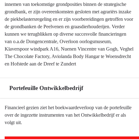
innemen van toekomstige grondposities binnen de strategische
grondbank, er zijn overeenkomsten gesloten met agrariërs inzake
de piekbelastersregeling en er zijn voorbereidingen getroffen voor
de grondbanken de Peelvenen en graasdierhouderijen. Verder
kunnen we terugblikken op diverse succesvolle financieringen
van o.a.de Dongencentrale, Overloon oorlogsmuseum,
Klaverspoor windpark A16, Nuenen Vincentre van Gogh, Veghel
The Chocolate Factory, Aviolanda Body Hangar te Woensdrecht
en Hofstede aan de Dreef te Zundert
Portefeuille Ontwikkelbedrijf
Terug
Financieel gezien ziet het boekwaardeverloop van de portefeuille
naar
over de ingezette instrumenten van het Ontwikkelbedrijf er als
navigatie
volgt uit.
-
Ontwikkelbedrijf