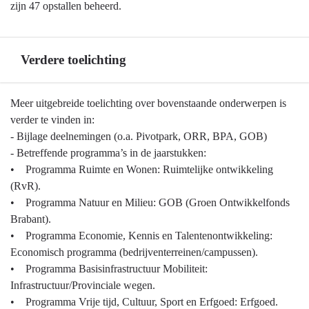
zijn 47 opstallen beheerd.
Verdere toelichting
Terug
Meer uitgebreide toelichting over bovenstaande onderwerpen is
naar
verder te vinden in:
navigatie
- Bijlage deelnemingen (o.a. Pivotpark, ORR, BPA, GOB)
-
- Betreffende programma’s in de jaarstukken:
Ontwikkelbedrijf
• Programma Ruimte en Wonen: Ruimtelijke ontwikkeling
en
(RvR).
grondbeleid
• Programma Natuur en Milieu: GOB (Groen Ontwikkelfonds
-
Brabant).
Verdere
• Programma Economie, Kennis en Talentenontwikkeling:
toelichting
Economisch programma (bedrijventerreinen/campussen).
• Programma Basisinfrastructuur Mobiliteit:
Infrastructuur/Provinciale wegen.
• Programma Vrije tijd, Cultuur, Sport en Erfgoed: Erfgoed.