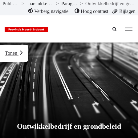
Publicaties
>
Jaarstukken 2023
>
Paragrafen
>
Ontwikkelbedrijf en grondbeleid
Naar hoofdinhoud
Verberg navigatie
Hoog contrast
Bijlagen
Tonen
Ontwikkelbedrijf en grondbeleid