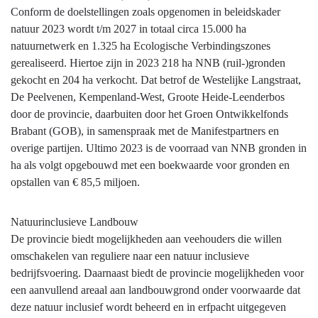
Grondbanken
Conform de doelstellingen zoals opgenomen in beleidskader
en
natuur 2023 wordt t/m 2027 in totaal circa 15.000 ha
stimuleringsregelingen
natuurnetwerk en 1.325 ha Ecologische Verbindingszones
gerealiseerd. Hiertoe zijn in 2023 218 ha NNB (ruil-)gronden
gekocht en 204 ha verkocht. Dat betrof de Westelijke Langstraat,
De Peelvenen, Kempenland-West, Groote Heide-Leenderbos
door de provincie, daarbuiten door het Groen Ontwikkelfonds
Brabant (GOB), in samenspraak met de Manifestpartners en
overige partijen. Ultimo 2023 is de voorraad van NNB gronden in
ha als volgt opgebouwd met een boekwaarde voor gronden en
opstallen van € 85,5 miljoen.
Natuurinclusieve Landbouw
De provincie biedt mogelijkheden aan veehouders die willen
omschakelen van reguliere naar een natuur inclusieve
bedrijfsvoering. Daarnaast biedt de provincie mogelijkheden voor
een aanvullend areaal aan landbouwgrond onder voorwaarde dat
deze natuur inclusief wordt beheerd en in erfpacht uitgegeven