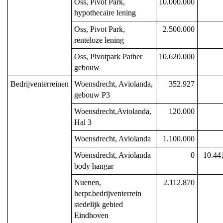
Oss, Pivot Park, 
10.000.000
hypothecaire lening
Oss, Pivot Park, 
2.500.000
renteloze lening
Oss, Pivotpark Pather 
10.620.000
gebouw
Bedrijventerreinen
Woensdrecht, Aviolanda, 
352.927
gebouw P3
Woensdrecht,Aviolanda, 
120.000
Hal 3
Woensdrecht, Aviolanda
1.100.000
Woensdrecht, Aviolanda 
0
10.44
body hangar
Nuenen, 
2.112.870
herpr.bedrijventerrein 
stedelijk gebied 
Eindhoven