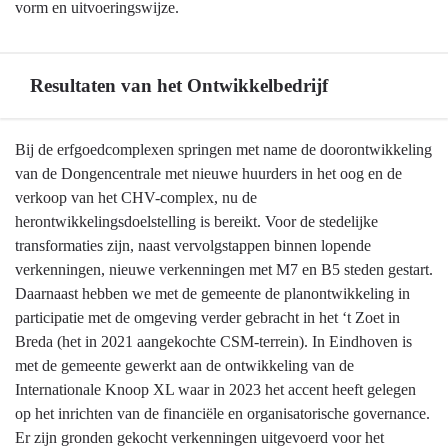
vorm en uitvoeringswijze.
Resultaten van het Ontwikkelbedrijf
Terug
Bij de erfgoedcomplexen springen met name de doorontwikkeling
naar
van de Dongencentrale met nieuwe huurders in het oog en de
navigatie
verkoop van het CHV-complex, nu de
-
herontwikkelingsdoelstelling is bereikt. Voor de stedelijke
Ontwikkelbedrijf
transformaties zijn, naast vervolgstappen binnen lopende
en
verkenningen, nieuwe verkenningen met M7 en B5 steden gestart.
grondbeleid
Daarnaast hebben we met de gemeente de planontwikkeling in
-
participatie met de omgeving verder gebracht in het ‘t Zoet in
Resultaten
Breda (het in 2021 aangekochte CSM-terrein). In Eindhoven is
van
met de gemeente gewerkt aan de ontwikkeling van de
het
Internationale Knoop XL waar in 2023 het accent heeft gelegen
Ontwikkelbedrijf
op het inrichten van de financiële en organisatorische governance.
Er zijn gronden gekocht verkenningen uitgevoerd voor het