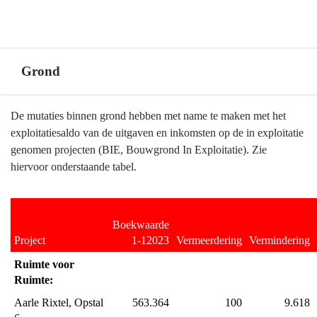
Grond
Terug
De mutaties binnen grond hebben met name te maken met het
naar
exploitatiesaldo van de uitgaven en inkomsten op de in exploitatie
navigatie
genomen projecten (BIE, Bouwgrond In Exploitatie). Zie
-
hiervoor onderstaande tabel.
Ontwikkelbedrijf
en
grondbeleid
Boekwaarde 
-
Project
1-12023
Vermeerdering
Vermindering
Grond
Ruimte voor 
Ruimte:
Aarle Rixtel, Opstal 
563.364
100
9.618