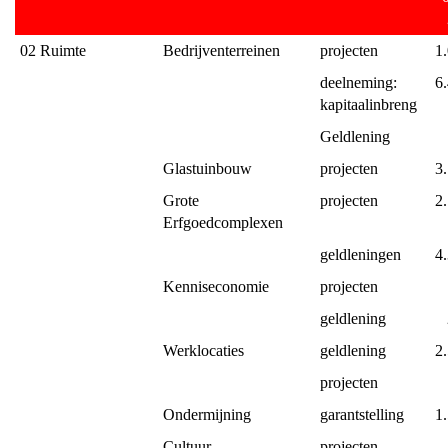
02 Ruimte
Bedrijventerreinen
projecten
1
deelneming: 
6
kapitaalinbreng
Geldlening
Glastuinbouw
projecten
3
Grote 
projecten
2
Erfgoedcomplexen
geldleningen
4
Kenniseconomie
projecten
geldlening
Werklocaties
geldlening
2
projecten
Ondermijning
garantstelling
1
Cultuur
projecten