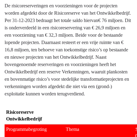
Ontwikkelbedrijf
De risicoreserveringen en voorzieningen voor de projecten
en
worden afgedekt door de Risicoreserve van het Ontwikkelbedrijf.
grondbeleid
Per 31-12-2023 bedraagt het totale saldo hiervan€ 76 miljoen. Dit
-
is onderverdeeld in een risicoreservering van € 26,9 miljoen en
Reserves
een voorziening van € 32,3 miljoen. Beide voor de bestaande
en
lopende projecten. Daarnaast resteert er een vrije ruimte van €
voorzieningen
16,8 miljoen, ten behoeve van toekomstige risico’s op bestaande
en nieuwe projecten van het Ontwikkelbedrijf. Naast
bovengenoemde reserveringen en voorzieningen heeft het
Ontwikkelbedrijf een reserve Verkenningen, waaruit plankosten
en bovenmatige risico’s voor stedelijke transformatieprojecten en
verkenningen worden afgedekt die niet via een (grond-)
exploitatie kunnen worden terugverdiend.
Risicoreserve 
Ontwikkelbedrijf
Programmabegroting
Thema