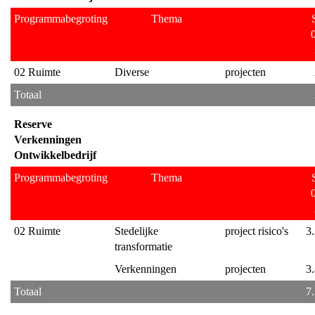
Programmabegroting
Thema
02 Ruimte
Diverse
projecten
Totaal
Reserve 
Verkenningen 
Ontwikkelbedrijf
Programmabegroting
Thema
02 Ruimte
Stedelijke 
project risico's
3
transformatie
Verkenningen
projecten
3
Totaal
7