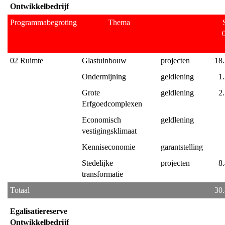
Ontwikkelbedrijf
Programmabegroting
Thema
02 Ruimte
Glastuinbouw
projecten
18
Ondermijning
geldlening
1
Grote 
geldlening
2
Erfgoedcomplexen
Economisch 
geldlening
vestigingsklimaat
Kenniseconomie
garantstelling
Stedelijke 
projecten
8
transformatie
Totaal
30
Egalisatiereserve 
Ontwikkelbedrijf