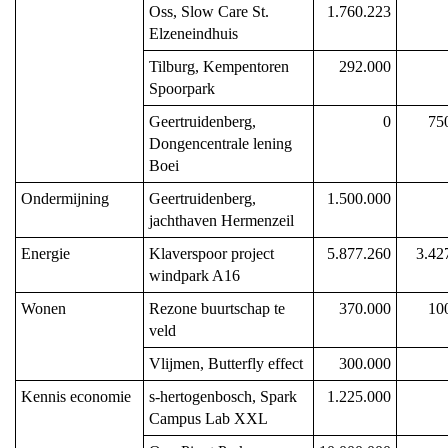
Oss, Slow Care St. 
1.760.223
Elzeneindhuis
Tilburg, Kempentoren 
292.000
Spoorpark
Geertruidenberg, 
0
75
Dongencentrale lening 
Boei
Ondermijning
Geertruidenberg, 
1.500.000
jachthaven Hermenzeil
Energie
Klaverspoor project 
5.877.260
3.42
windpark A16
Wonen
Rezone buurtschap te 
370.000
10
veld
Vlijmen, Butterfly effect
300.000
Kennis economie
s-hertogenbosch, Spark 
1.225.000
Campus Lab XXL