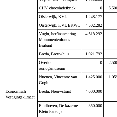
CHV chocoladefbriek
0
5.50
Oisterwijk, KVL
1.248.177
Oisterwijk, KVL EKWC
4.502.282
Vught, herfinanciering 
4.618.292
Monumentenfonds 
Brabant
Breda, Brouwhuis
1.021.792
Overloon 
0
2.50
oorlogsmuseum
Nuenen, Vincentre van 
1.425.000
1.05
Gogh
Economisch 
Breda, Nieuwstraat
4.000.000
Vestigingsklimaat
Eindhoven, De kazerne 
850.000
Klein Paradijs