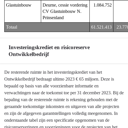
Glastuinbouw
Deurne, cessie vordering 
1.084.752
CV Glastuinbouw N. 
Prinsenland
Totaal
61.521.413
23.77
Investeringskrediet en risicoreserve
Ontwikkelbedrijf
Terug
De resterende ruimte in het investeringskrediet van het
naar
Ontwikkelbedrijf bedraagt ultimo 2023 € 65 miljoen. Deze is
navigatie
bepaald op basis van alle voorzienbare informatie en
-
verwachtingen naar de toekomst toe per 31 december 2023. Bij de
Ontwikkelbedrijf
bepaling van de resterende ruimte is rekening gehouden met de
en
geraamde toekomstige inkomsten en uitgaven van alle projecten
grondbeleid
en zijn de afgegeven garantstellingen volledig meegenomen. In
-
onderstaande tabel zijn een specificatie opgenomen van de
Investeringskrediet
risicoreserveringen en voorzieningen voor de projecten van het