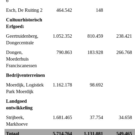
6
Esch, De Ruiting 2
464.542
148
Cultuurhistorisch 
Erfgoed:
Geertruidenberg, 
1.052.352
810.459
238.421
Dongecentrale
Dongen, 
790.863
183.928
266.768
Moederhuis 
Franciscanessen
Bedrijventerreinen
Moerdijk, Logistiek 
1.162.178
98.692
Park Moerdijk
Landgoed 
ontwikkeling
Strijbeek, 
1.681.465
37.754
34.658
Markhoeve
Totaal
5.714.764
1.131.081
549.465