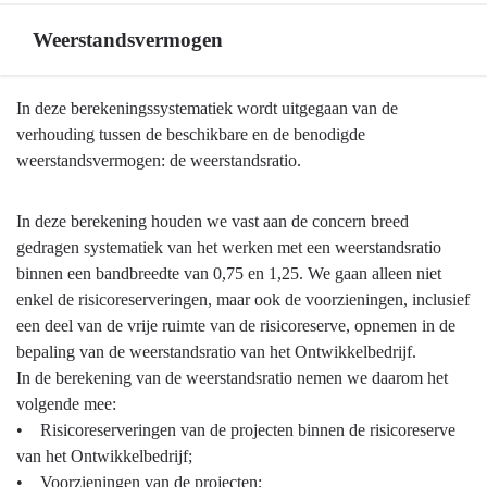
Weerstandsvermogen
Terug
In deze berekeningssystematiek wordt uitgegaan van de
naar
verhouding tussen de beschikbare en de benodigde
navigatie
weerstandsvermogen: de weerstandsratio.
-
Ontwikkelbedrijf
In deze berekening houden we vast aan de concern breed
en
gedragen systematiek van het werken met een weerstandsratio
grondbeleid
binnen een bandbreedte van 0,75 en 1,25. We gaan alleen niet
-
enkel de risicoreserveringen, maar ook de voorzieningen, inclusief
Weerstandsvermogen
een deel van de vrije ruimte van de risicoreserve, opnemen in de
bepaling van de weerstandsratio van het Ontwikkelbedrijf.
In de berekening van de weerstandsratio nemen we daarom het
volgende mee:
• Risicoreserveringen van de projecten binnen de risicoreserve
van het Ontwikkelbedrijf;
• Voorzieningen van de projecten;