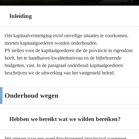
Inleiding
Terug
Om kapitaalvernietiging en/of onveilige situaties te voorkomen,
naar
moeten kapitaalgoederen worden onderhouden.
navigatie
PS stellen voor de kapitaalgoederen die de provincie in eigendom
-
heeft, het te handhaven kwaliteitsniveau en de bijbehorende
Onderhoud
budgetten, vast. In de paragraaf onderhoud kapitaalgoederen
kapitaalgoederen
beschrijven we de uitwerking van het vastgesteld beleid.
-
Inleiding
Onderhoud wegen
Hebben we bereikt wat we wilden bereiken?
Terug
We streven naar een goed functionerend provinciaal wegennet