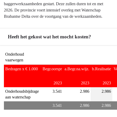
-
baggerwerkzaamheden gestart. Deze zullen duren tot en met
Hebben
2026. De provincie voert intensief overleg met Waterschap
we
Brabantse Delta over de voortgang van de werkzaamheden.
daarvoor
gedaan
wat
Heeft het gekost wat het mocht kosten?
we
wilden
Terug
doen?
Onderhoud 
naar
vaarwegen
navigatie
Bedragen x € 1.000
Begr.oorspr
a.Begr.na.wijz.
b.Realisatie
Ve
-
Onderhoud
2023
2023
2023
vaarwegen
-
Onderhoudsbijdrage 
3.541
2.986
2.986
Heeft
aan waterschap
het
3.541
2.986
2.986
gekost
wat