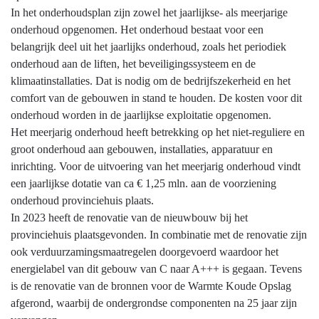
Onderhoud
In het onderhoudsplan zijn zowel het jaarlijkse- als meerjarige
provinciale
onderhoud opgenomen. Het onderhoud bestaat voor een
gebouwen
belangrijk deel uit het jaarlijks onderhoud, zoals het periodiek
en
onderhoud aan de liften, het beveiligingssysteem en de
installaties
klimaatinstallaties. Dat is nodig om de bedrijfszekerheid en het
-
comfort van de gebouwen in stand te houden. De kosten voor dit
Hebben
onderhoud worden in de jaarlijkse exploitatie opgenomen.
we
Het meerjarig onderhoud heeft betrekking op het niet-reguliere en
daarvoor
groot onderhoud aan gebouwen, installaties, apparatuur en
gedaan
inrichting. Voor de uitvoering van het meerjarig onderhoud vindt
wat
een jaarlijkse dotatie van ca € 1,25 mln. aan de voorziening
we
onderhoud provinciehuis plaats.
wilden
In 2023 heeft de renovatie van de nieuwbouw bij het
doen?
provinciehuis plaatsgevonden. In combinatie met de renovatie zijn
ook verduurzamingsmaatregelen doorgevoerd waardoor het
energielabel van dit gebouw van C naar A+++ is gegaan. Tevens
is de renovatie van de bronnen voor de Warmte Koude Opslag
afgerond, waarbij de ondergrondse componenten na 25 jaar zijn