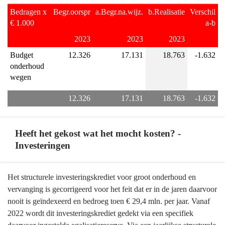
Bedragen x 
Begr.oorspr
a.Begr.na.wijz.
b.Realisatie
Verschil 
€ 1.000
a-b
2023
2023
2023
Budget 
12.326
17.131
18.763
-1.632
onderhoud 
wegen
12.326
17.131
18.763
-1.632
Heeft het gekost wat het mocht kosten? -
Investeringen
Terug
Het structurele investeringskrediet voor groot onderhoud en
naar
vervanging is gecorrigeerd voor het feit dat er in de jaren daarvoor
navigatie
nooit is geïndexeerd en bedroeg toen € 29,4 mln. per jaar. Vanaf
-
2022 wordt dit investeringskrediet gedekt via een specifiek
Onderhoud