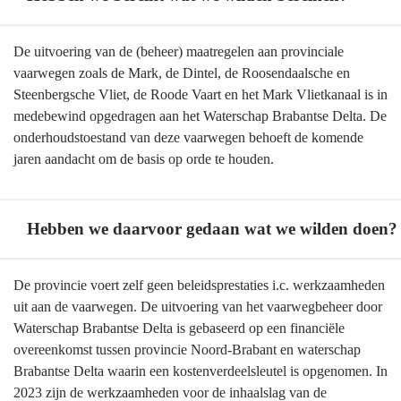
Terug
De uitvoering van de (beheer) maatregelen aan provinciale
naar
vaarwegen zoals de Mark, de Dintel, de Roosendaalsche en
navigatie
Steenbergsche Vliet, de Roode Vaart en het Mark Vlietkanaal is in
-
medebewind opgedragen aan het Waterschap Brabantse Delta. De
Onderhoud
onderhoudstoestand van deze vaarwegen behoeft de komende
vaarwegen
jaren aandacht om de basis op orde te houden.
-
Hebben
we
Hebben we daarvoor gedaan wat we wilden doen?
bereikt
wat
Terug
De provincie voert zelf geen beleidsprestaties i.c. werkzaamheden
we
naar
uit aan de vaarwegen. De uitvoering van het vaarwegbeheer door
wilden
navigatie
Waterschap Brabantse Delta is gebaseerd op een financiële
bereiken?
-
overeenkomst tussen provincie Noord-Brabant en waterschap
Onderhoud
Brabantse Delta waarin een kostenverdeelsleutel is opgenomen. In
vaarwegen
2023 zijn de werkzaamheden voor de inhaalslag van de