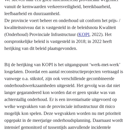
naar
vanuit de kernwaarden verkeersveiligheid, bereikbaarheid,
navigatie
leefbaarheid en duurzaamheid.
-
De provincie voert beheer en onderhoud uit conform het prijs- /
Onderhoud
kwaliteitsniveau dat is vastgesteld in de beleidsnota Kwaliteit
wegen
(Onderhoud) Provinciale Infrastructuur (
KOPI
, 2022). Het
-
oorspronkelijke beleid is vastgesteld in 2018; in 2022 heeft
Hebben
herijking van dit beleid plaatsgevonden.
we
bereikt
Bij de herijking van KOPI is het uitgangspunt ‘werk-met-werk’
wat
losgelaten. Doordat een aantal reconstructieprojecten vertraagd is
we
vanwege o.a. stikstof, zijn ook verschillende gecombineerde
wilden
onderhoudswerkzaamheden uitgesteld. Het gevolg was dat niet
bereiken?
langer gegarandeerd kon worden dat er geen sprake was van
achterstallig onderhoud. Er is een inventarisatie uitgevoerd op
welke wegvakken van de provinciale infrastructuur dit risico
mogelijk kon spelen. Deze wegvakken worden nu met prioriteit
opgepakt in de meerjarige onderhoudsplanning. Daarnaast wordt
intensief gemonitord of tussentijds aanvullende incidentele