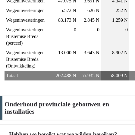
Wegeninvesteringen
47.075 N
3.691 N
4.341 N
Wegeninvesteringen
5.572 N
626 N
252 N
Wegeninvesteringen
83.173 N
2.845 N
1.259 N
Wegeninvesteringen 
0
0
0
Busremise Breda 
(perceel)
Wegeninvesteringen 
13.000 N
3.643 N
8.902 N
Busremise Breda 
(Ontwikkeling)
Totaal
202.488 N
55.935 N
58.009 N
Onderhoud provinciale gebouwen en
installaties
Hebben we bereikt wat we wilden bereiken?