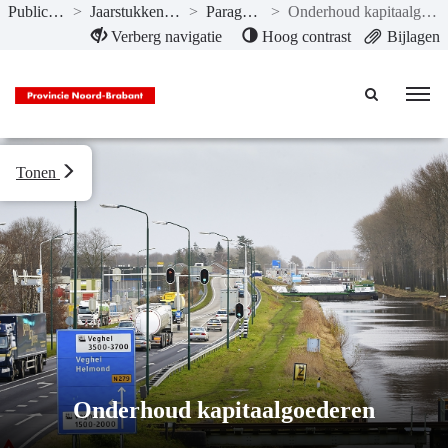
Publicaties
>
Jaarstukken 2023
>
Paragrafen
>
Onderhoud kapitaalgoederen
Naar hoofdinhoud
Verberg navigatie
Hoog contrast
Bijlagen
Tonen
Onderhoud kapitaalgoederen