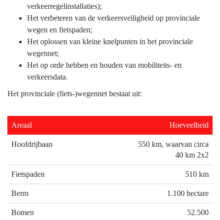
Hebben
verkeerregelinstallaties);
we
Het verbeteren van de verkeersveiligheid op provinciale
daarvoor
wegen en fietspaden;
gedaan
Het oplossen van kleine knelpunten in het provinciale
wat
wegennet;
we
Het op orde hebben en houden van mobiliteits- en
wilden
verkeersdata.
doen?
Het provinciale (fiets-)wegennet bestaat uit:
Areaal
Hoeveelheid
Hoofdrijbaan
550 km, waarvan circa
40 km 2x2
Fietspaden
510 km
Berm
1.100 hectare
Bomen
52.500