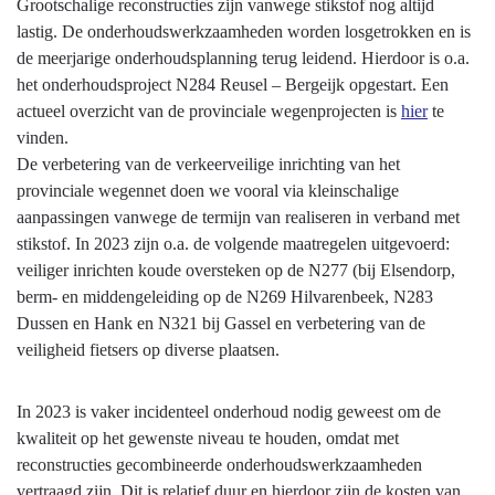
Grootschalige reconstructies zijn vanwege stikstof nog altijd
lastig. De onderhoudswerkzaamheden worden losgetrokken en is
de meerjarige onderhoudsplanning terug leidend. Hierdoor is o.a.
het onderhoudsproject N284 Reusel – Bergeijk opgestart. Een
actueel overzicht van de provinciale wegenprojecten is
hier
te
vinden.
De verbetering van de verkeerveilige inrichting van het
provinciale wegennet doen we vooral via kleinschalige
aanpassingen vanwege de termijn van realiseren in verband met
stikstof. In 2023 zijn o.a. de volgende maatregelen uitgevoerd:
veiliger inrichten koude oversteken op de N277 (bij Elsendorp,
berm- en middengeleiding op de N269 Hilvarenbeek, N283
Dussen en Hank en N321 bij Gassel en verbetering van de
veiligheid fietsers op diverse plaatsen.
In 2023 is vaker incidenteel onderhoud nodig geweest om de
kwaliteit op het gewenste niveau te houden, omdat met
reconstructies gecombineerde onderhoudswerkzaamheden
vertraagd zijn. Dit is relatief duur en hierdoor zijn de kosten van