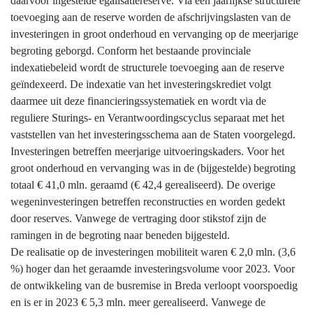
daarvoor ingestelde egalisatiereserve. Via een jaarlijkse structurele
wegen
toevoeging aan de reserve worden de afschrijvingslasten van de
-
investeringen in groot onderhoud en vervanging op de meerjarige
Heeft
begroting geborgd. Conform het bestaande provinciale
het
indexatiebeleid wordt de structurele toevoeging aan de reserve
gekost
geïndexeerd. De indexatie van het investeringskrediet volgt
wat
daarmee uit deze financieringssystematiek en wordt via de
het
reguliere Sturings- en Verantwoordingscyclus separaat met het
mocht
vaststellen van het investeringsschema aan de Staten voorgelegd.
kosten?
Investeringen betreffen meerjarige uitvoeringskaders. Voor het
-
groot onderhoud en vervanging was in de (bijgestelde) begroting
Investeringen
totaal € 41,0 mln. geraamd (€ 42,4 gerealiseerd). De overige
wegeninvesteringen betreffen reconstructies en worden gedekt
door reserves. Vanwege de vertraging door stikstof zijn de
ramingen in de begroting naar beneden bijgesteld.
De realisatie op de investeringen mobiliteit waren € 2,0 mln. (3,6
%) hoger dan het geraamde investeringsvolume voor 2023. Voor
de ontwikkeling van de busremise in Breda verloopt voorspoedig
en is er in 2023 € 5,3 mln. meer gerealiseerd. Vanwege de