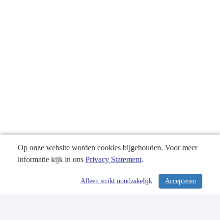
het
mocht
kosten?
Op onze website worden cookies bijgehouden. Voor meer
informatie kijk in ons
Privacy Statement
.
Alleen strikt noodzakelijk
Accepteren
/ 355