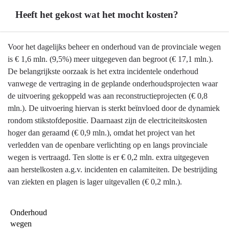
Heeft het gekost wat het mocht kosten?
Terug
Voor het dagelijks beheer en onderhoud van de provinciale wegen
naar
is € 1,6 mln. (9,5%) meer uitgegeven dan begroot (€ 17,1 mln.).
navigatie
De belangrijkste oorzaak is het extra incidentele onderhoud
-
vanwege de vertraging in de geplande onderhoudsprojecten waar
Onderhoud
de uitvoering gekoppeld was aan reconstructieprojecten (€ 0,8
wegen
mln.). De uitvoering hiervan is sterkt beïnvloed door de dynamiek
-
rondom stikstofdepositie. Daarnaast zijn de electriciteitskosten
Heeft
hoger dan geraamd (€ 0,9 mln.), omdat het project van het
het
verledden van de openbare verlichting op en langs provinciale
gekost
wegen is vertraagd. Ten slotte is er € 0,2 mln. extra uitgegeven
wat
aan herstelkosten a.g.v. incidenten en calamiteiten. De bestrijding
het
van ziekten en plagen is lager uitgevallen (€ 0,2 mln.).
mocht
kosten?
Onderhoud 
wegen