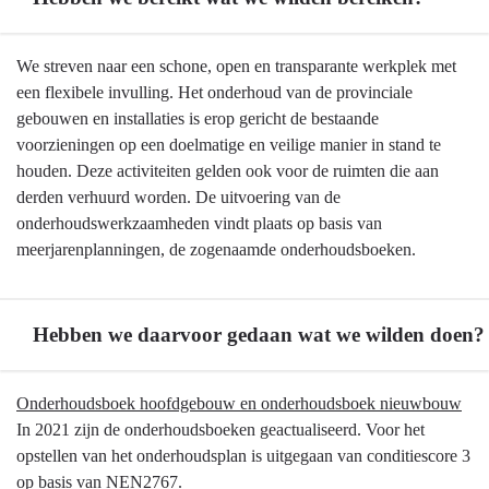
Terug
We streven naar een schone, open en transparante werkplek met
naar
een flexibele invulling. Het onderhoud van de provinciale
navigatie
gebouwen en installaties is erop gericht de bestaande
-
voorzieningen op een doelmatige en veilige manier in stand te
Onderhoud
houden. Deze activiteiten gelden ook voor de ruimten die aan
provinciale
derden verhuurd worden. De uitvoering van de
gebouwen
onderhoudswerkzaamheden vindt plaats op basis van
en
meerjarenplanningen, de zogenaamde onderhoudsboeken.
installaties
-
Hebben
Hebben we daarvoor gedaan wat we wilden doen?
we
bereikt
Terug
Onderhoudsboek hoofdgebouw en onderhoudsboek nieuwbouw
wat
naar
In 2021 zijn de onderhoudsboeken geactualiseerd. Voor het
we
navigatie
opstellen van het onderhoudsplan is uitgegaan van conditiescore 3
wilden
-
op basis van NEN2767.
bereiken?