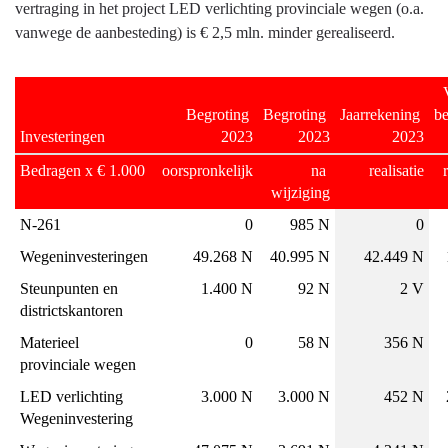
vertraging in het project LED verlichting provinciale wegen (o.a.
vanwege de aanbesteding) is € 2,5 mln. minder gerealiseerd.
Begroting 
Begroting 
Jaarrekening 
be
Investeringen
2023
2023
2023
Bedragen x € 1.000
oorspronkelijk
na 
realisatie
wijziging
N-261
0
985 N
0
Wegeninvesteringen
49.268 N
40.995 N
42.449 N
Steunpunten en 
1.400 N
92 N
2 V
districtskantoren
Materieel 
0
58 N
356 N
provinciale wegen
LED verlichting 
3.000 N
3.000 N
452 N
Wegeninvestering