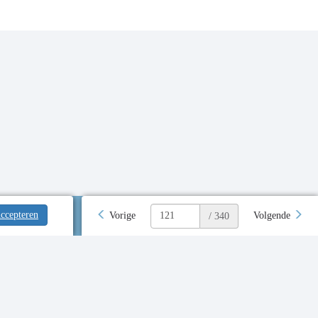
ccepteren
Vorige
Volgende
/ 340