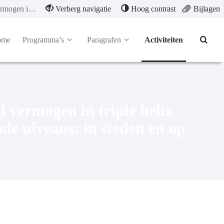
We versterken het organiserend vermogen in triple helix samenwerkingen op verschillende niveaus: in steden en op regionaal niveau
Verberg navigatie
Hoog contrast
Bijlagen
ome
Programma’s
Paragrafen
Activiteiten
 vermogen in triple helix
de niveaus: in steden en op