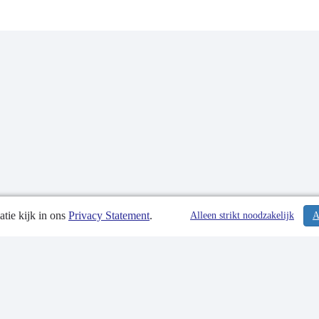
tie kijk in ons
Privacy Statement
.
tiedatum: 25-04-2023
Alleen strikt noodzakelijk
A
tgegevens
 Statement
p