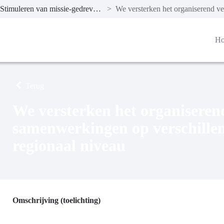
Stimuleren van missie-gedreven innovatie door sterke ecosystemen en clusters van bedrijven.
>
H
Terug
We versterken het organiserend
samenwerkingen op verschillen
regionaal niveau
Omschrijving (toelichting)