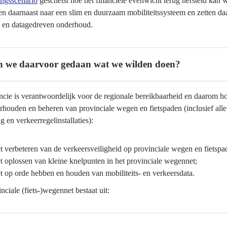
ingsscenario
geschetst hoe het financiële evenwicht terug hersteld kan
en daarnaast naar een slim en duurzaam mobiliteitssysteem en zetten d
e en datagedreven onderhoud.
 we daarvoor gedaan wat we wilden doen?
ncie is verantwoordelijk voor de regionale bereikbaarheid en daarom ho
rhouden en beheren van provinciale wegen en fietspaden (inclusief all
ng en verkeerregelinstallaties):
t verbeteren van de verkeersveiligheid op provinciale wegen en fietspa
t oplossen van kleine knelpunten in het provinciale wegennet;
t op orde hebben en houden van mobiliteits- en verkeersdata.
nciale (fiets-)wegennet bestaat uit: