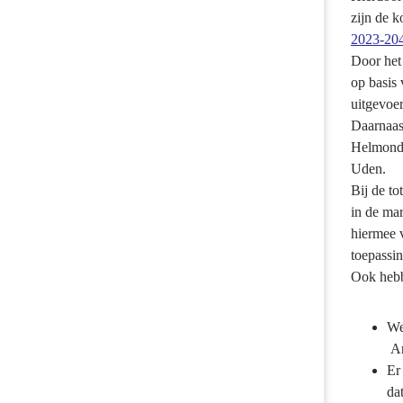
zijn de 
2023-20
Door het 
op basis
uitgevoe
Daarnaas
Helmond 
Uden.
Bij de t
in de mar
hiermee v
toepassin
Ook hebb
We
An
Er
da