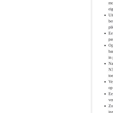
mo
ei
Ui
be
pi
Ee
pa
Op
ba
in 
Na
N3
to
Ve
op
Ee
ve
Zo
in