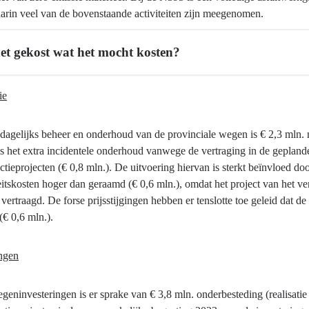
arin veel van de bovenstaande activiteiten zijn meegenomen.
het gekost wat het mocht kosten?
ie
 dagelijks beheer en onderhoud van de provinciale wegen is € 2,3 mln. 
is het extra incidentele onderhoud vanwege de vertraging in de geplan
ctieprojecten (€ 0,8 mln.). De uitvoering hiervan is sterkt beïnvloed d
teitskosten hoger dan geraamd (€ 0,6 mln.), omdat het project van het v
vertraagd. De forse prijsstijgingen hebben er tenslotte toe geleid dat d
(€ 0,6 mln.).
ingen
eninvesteringen is er sprake van € 3,8 mln. onderbesteding (realisatie