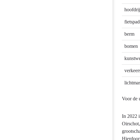
wat
we
hoofdri
wilden
fietspa
doen?
berm
bomen
kunstwe
verkeers
lichtma
Voor de u
In 2022 
Oirschot
grootscha
Hierdoor 