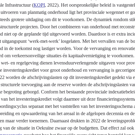
le Infrastructuur (
KOPI
, 2022). Het oorspronkelijke beleid is vastgeste
uitvoeren van planmatig onderhoud ligt het provinciale wegennet er goe
teeds grotere uitdaging om dit te voorkomen. De dynamiek rondom stiks
structurele projecten. Door het combineren van onderhoud met reconstr
 niet op de geplande tijd uitgevoerd worden. Daardoor is er extra inci
 uitgangspunt ‘werk-met-werk’ losgelaten. Met het vervallen van de bou
d in de toekomst nog lastiger worden. Voor de vervanging en renovatie
d om verkeersonveilige situaties én kapitaalvernietiging te voorkomen
wet- en regelgeving dienen levensduurverlengende uitgaven voor provin
le investeringskrediet voor groot onderhoud en vervanging is gecorrigeer
2 worden de afschrijvingslasten op dit investeringskrediet gedekt via e
e structurele toevoeging aan de reserve worden de afschrijvingslasten 
ge begroting geborgd. Conform het bestaande provinciale indexatiebelei
 van het investeringskrediet volgt daarmee uit deze financieringssystema
ordingscyclus separaat met het vaststellen van het investeringsschem
breiding en opwaardering van het areaal in de afgelopen decennia e
een maar verder toenemen. Daarnaast drukten in 2022 de leveringsproble
g van de situatie in Oekraïne zwaar op de budgetten. Dat effect zal oo