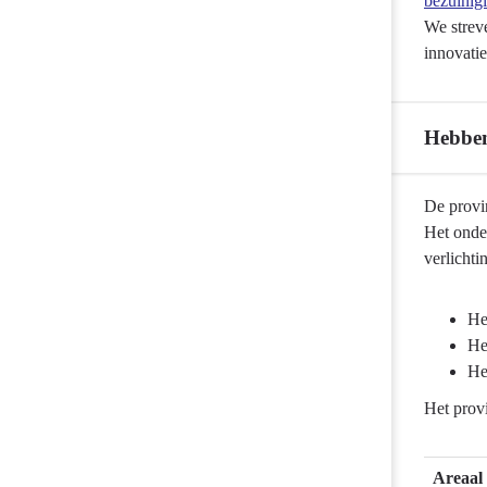
bezuinig
We strev
innovati
Hebben
Terug
De provi
naar
Het onde
navigatie
verlichti
-
Onderhoud
He
wegen
He
-
He
Hebben
Het provi
we
daarvoor
gedaan
Areaal