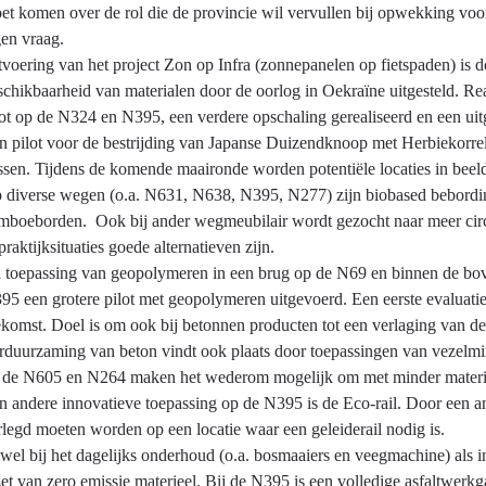
et komen over de rol die de provincie wil vervullen bij opwekking voor
gen vraag.
tvoering van het project Zon op Infra (zonnepanelen op fietspaden) is 
schikbaarheid van materialen door de oorlog in Oekraïne uitgesteld. Real
lot op de N324 en N395, een verdere opschaling gerealiseerd en een ui
n pilot voor de bestrijding van Japanse Duizendknoop met Herbiekorrels
ssen. Tijdens de komende maaironde worden potentiële locaties in beel
 diverse wegen (o.a. N631, N638, N395, N277) zijn biobased bebordingen
mboeborden. Ook bij ander wegmeubilair wordt gezocht naar meer circu
praktijksituaties goede alternatieven zijn.
 toepassing van geopolymeren in een brug op de N69 en binnen de bove
95 een grotere pilot met geopolymeren uitgevoerd. Een eerste evaluati
ekomst. Doel is om ook bij betonnen producten tot een verlaging van d
rduurzaming van beton vindt ook plaats door toepassingen van vezelm
 de N605 en N264 maken het wederom mogelijk om met minder materiaa
n andere innovatieve toepassing op de N395 is de Eco-rail. Door een a
rlegd moeten worden op een locatie waar een geleiderail nodig is.
wel bij het dagelijks onderhoud (o.a. bosmaaiers en veegmachine) als 
zet van zero emissie materieel. Bij de N395 is een volledige asfaltwer