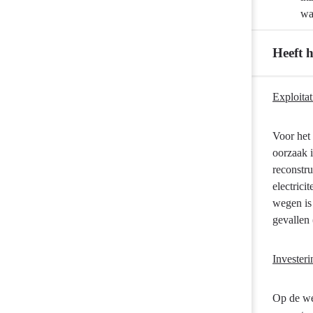
wa
Heeft 
Terug
Exploitat
naar
navigatie
Voor het
-
oorzaak 
Onderhoud
reconstru
wegen
electrici
-
wegen is 
Heeft
gevallen 
het
gekost
Invester
wat
het
mocht
Op de weg