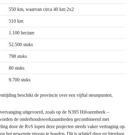
550 km, waarvan circa 40 km 2x2
510 km
1.100 hectare
52.500 stuks
798 stuks
80 stuks
9.700 stuks
trijding beschikt de provincie over een vijftal steunpunten.
 vervanging uitgevoerd, zoals op de N395 Hilvarenbeek –
ten worden de onderhoudswerkzaamheden gecombineerd met
eling door de RvS lopen deze projecten steeds vaker vertraging op.
p het gewenste niveau te houden. Dit is relatief duur en hierdoor