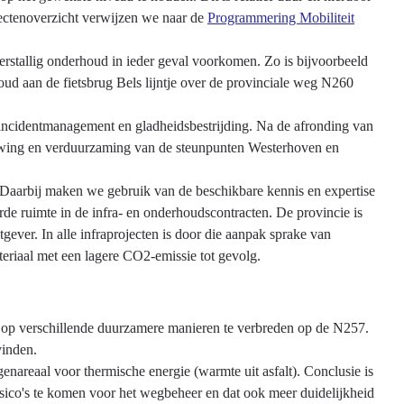
ectenoverzicht verwijzen we naar de
Programmering Mobiliteit
erstallig onderhoud in ieder geval voorkomen. Zo is bijvoorbeeld
ud aan de fietsbrug Bels lijntje over de provinciale weg N260
incidentmanagement en gladheidsbestrijding. Na de afronding van
uwing en verduurzaming van de steunpunten Westerhoven en
. Daarbij maken we gebruik van de beschikbare kennis en expertise
rde ruimte in de infra- en onderhoudscontracten. De provincie is
gever. In alle infraprojecten is door die aanpak sprake van
teriaal met een lagere CO2-emissie tot gevolg.
 op verschillende duurzamere manieren te verbreden op de N257.
vinden.
nareaal voor thermische energie (warmte uit asfalt). Conclusie is
sico's te komen voor het wegbeheer en dat ook meer duidelijkheid