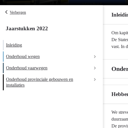
Verbergen
Inleidi
Jaarstukken 2022
Terug
Om kapit
naar
De Staten
Inleiding
navigatie
vast. In 
-
Onderhoud wegen
Onderhoud
kapitaalgoede
Onder
Onderhoud vaarwegen
-
Onderhoud provinciale gebouwen en
Hebben we bereikt wat we wilden bereiken?
Inleiding
installaties
Hebben
Hebben we daarvoor gedaan wat we wilden
doen?
Terug
We strev
Heeft het gekost wat het mocht kosten?
naar
duurzaa
navigatie
De provin