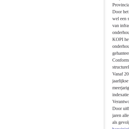
-
Provincia
Onderhoud
Door het 
wegen
wel een s
-
van infra
Hebben
onderhoud
we
KOPI het
bereikt
onderhou
wat
gehanteer
we
Conform 
wilden
structure
bereiken?
Vanaf 202
jaarlijks
meerjari
indexatie
Verantwo
Door uit
jaren all
als gevol