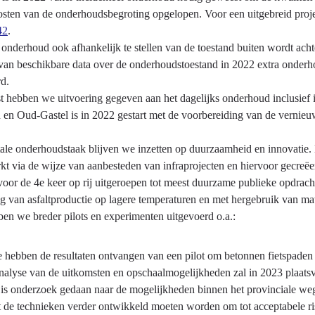
kosten van de onderhoudsbegroting opgelopen. Voor een uitgebreid proj
42
.
onderhoud ook afhankelijk te stellen van de toestand buiten wordt acht
 van beschikbare data over de onderhoudstoestand in 2022 extra onderho
rd.
t hebben we uitvoering gegeven aan het dagelijks onderhoud inclusief 
en Oud-Gastel is in 2022 gestart met de voorbereiding van de vernie
otale onderhoudstaak blijven we inzetten op duurzaamheid en innovatie
kt via de wijze van aanbesteden van infraprojecten en hiervoor gecreëe
oor de 4e keer op rij uitgeroepen tot meest duurzame publieke opdracht
g van asfaltproductie op lagere temperaturen en met hergebruik van ma
en we breder pilots en experimenten uitgevoerd o.a.:
 hebben de resultaten ontvangen van een pilot om betonnen fietspaden
alyse van de uitkomsten en opschaalmogelijkheden zal in 2023 plaats
 is onderzoek gedaan naar de mogelijkheden binnen het provinciale wege
t de technieken verder ontwikkeld moeten worden om tot acceptabele ri