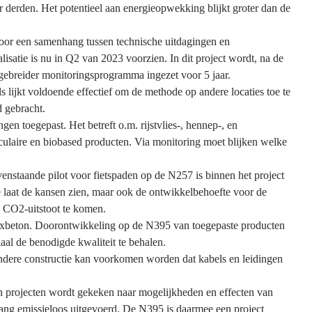
 derden. Het potentieel aan energieopwekking blijkt groter dan de
door een samenhang tussen technische uitdagingen en
isatie is nu in Q2 van 2023 voorzien. In dit project wordt, na de
tgebreider monitoringsprogramma ingezet voor 5 jaar.
 lijkt voldoende effectief om de methode op andere locaties toe te
d gebracht.
 toegepast. Het betreft o.m. rijstvlies-, hennep-, en
laire en biobased producten. Via monitoring moet blijken welke
nstaande pilot voor fietspaden op de N257 is binnen het project
e laat de kansen zien, maar ook de ontwikkelbehoefte voor de
e CO2-uitstoot te komen.
ixbeton. Doorontwikkeling op de N395 van toegepaste producten
l de benodigde kwaliteit te behalen.
ndere constructie kan voorkomen worden dat kabels en leidingen
in projecten wordt gekeken naar mogelijkheden en effecten van
kgang emissieloos uitgevoerd. De N395 is daarmee een project