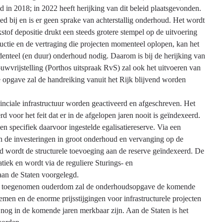
ld in 2018; in 2022 heeft herijking van dit beleid plaatsgevonden.
d bij en is er geen sprake van achterstallig onderhoud. Het wordt
tof depositie drukt een steeds grotere stempel op de uitvoering
uctie en de vertraging die projecten momenteel oplopen, kan het
denteel (en duur) onderhoud nodig. Daarom is bij de herijking van
wvrijstelling (Porthos uitspraak RvS) zal ook het uitvoeren van
 opgave zal de handreiking vanuit het Rijk blijvend worden
.
ciale infrastructuur worden geactiveerd en afgeschreven. Het
d voor het feit dat er in de afgelopen jaren nooit is geïndexeerd.
en specifiek daarvoor ingestelde egalisatiereserve. Via een
van de investeringen in groot onderhoud en vervanging op de
d wordt de structurele toevoeging aan de reserve geïndexeerd. De
tiek en wordt via de reguliere Sturings- en
a aan de Staten voorgelegd.
n de toegenomen ouderdom zal de onderhoudsopgave de komende
men en de enorme prijsstijgingen voor infrastructurele projecten
k nog in de komende jaren merkbaar zijn. Aan de Staten is het