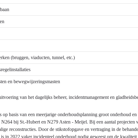
jbaan
den
rken (bruggen, viaducten, tunnel, etc.)
regelinstallaties
sten en bewegwijzeringsmasten
itvoering van het dagelijks beheer, incidentmanagement en gladheidsbes
is op basis van een meerjarige onderhoudsplanning groot onderhoud en
, N264 bij St.-Hubert en N279 Asten - Meijel. Bij een aantal projec
lige reconstructies. Door de stikstofopgave en vertraging in de behand
is in 2022 vaker incidenteel onderhoud nodig geweest om de kwaliteit o