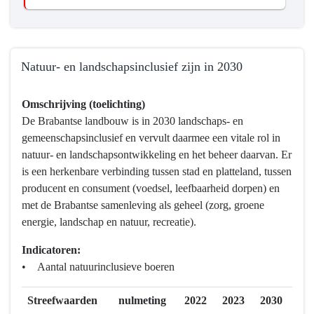
Natuur- en landschapsinclusief zijn in 2030
Terug
Omschrijving (toelichting)
naar
De Brabantse landbouw is in 2030 landschaps- en
navigatie
gemeenschapsinclusief en vervult daarmee een vitale rol in
-
natuur- en landschapsontwikkeling en het beheer daarvan. Er
Programma
is een herkenbare verbinding tussen stad en platteland, tussen
7
producent en consument (voedsel, leefbaarheid dorpen) en
Landbouw
met de Brabantse samenleving als geheel (zorg, groene
en
energie, landschap en natuur, recreatie).
voedsel
-
Indicatoren:
Hebben
• Aantal natuurinclusieve boeren
we
bereikt
Streefwaarden
nulmeting
2022
2023
2030
wat