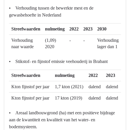
• Verhouding tussen de bewerkte mest en de
gewasbehoefte in Nederland
Streefwaarden
nulmeting
2022
2023
2030
Verhouding
(1,09)
-
-
Verhouding
naar waarde
2020
lager dan 1
• Stikstof- en fijnstof emissie veehouderij in Brabant
Streefwaarden
nulmeting
2022
2023
Kton fijnstof per jaar
1,7 kton (2021)
dalend
dalend
Kton fijnstof per jaar
17 kton (2019)
dalend
dalend
• Areaal landbouwgrond (ha) met een positieve bijdrage
aan de kwantiteit en kwaliteit van het water- en
bodemsysteem.