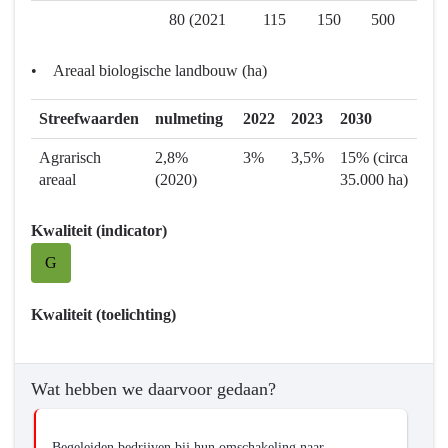
we
80 (2021
115
150
500
wilden
bereiken?
• Areaal biologische landbouw (ha)
-
Natuur-
Streefwaarden
nulmeting
2022
2023
2030
en
Agrarisch
2,8%
3%
3,5%
15% (circa
landschapsinclusief
areaal
(2020)
35.000 ha)
zijn
in
Kwaliteit (indicator)
2030
G
Kwaliteit (toelichting)
Wat hebben we daarvoor gedaan?
Begeleiden bedrijven bij hun omschakeling naar