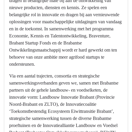
dragen in belangrijke mate bij aan de ontwikkeling van
wilden
nieuwe producten, diensten en kennis. Ze spelen een
bereiken?
belangrijke rol in innovatie en dragen bij aan vernieuwende
-
oplossingen voor maatschappelijke uitdagingen van vandaag
Economisch
en in de toekomst. In samenwerking met het programma
toonaangevend
Economie, Kennis en Talentontwikkeling, Braventure,
zijn
Brabant Startup Fonds en de Brabantse
binnen
Ontwikkelingsmaatschappij wordt er hard gewerkt om ten
Europa
behoeve van onze ambitie meer agrifood startups te
ondersteunen.
Via een aantal trajecten, consortia en strategische
samenwerkingsverbanden geven we, samen met Brabantse
partners uit de gehele landbouw- en voedselketen, de
innovatie vorm: Landbouw Innovatie Brabant (Provincie
Noord-Brabant en ZLTO), de Innovatiecoalitie
‘Toekomstbestendig Ecosysteem Eiwittransitie Brabant’,
strategische samenwerking tussen de diverse Brabantse
proeftuinen en de Innovatiealliantie Landbouw en Voedsel