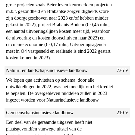
grote projecten zoals Beter leven keurmerk en projecten 
en
m.b.t. gezondheid en Brabantse zorgvuldigheids score 
voedsel
zijn doorgegeschoven naar 2023 en/of hebben minder 
-
gekost in 2022), project Brabants Bodem (€ 0,45 mln., 
Verschillenanalyse
een aantal uitvoeringslijnen kosten meer tijd, waardoor 
de uitvoering en kosten doorschuiven naar 2023) en 
circulaire economie (€ 0,17 mln., Uitvoeringsagenda 
mest in Q4 vastgesteld en realisatie is eind 2022 gestart, 
kosten komen in 2023).
Natuur- en landschapsinclusieve landbouw
736 V
We lopen qua activiteiten op schema, door alle 
ontwikkelingen in 2022, was het moeilijk om het krediet 
te bepalen. De overgebleven middelen zullen in 2023 
ingezet worden voor Natuurinclusieve landbouw
Gemeenschapsinclusieve landbouw
210 V
Een deel van de geraamde uitgaven heeft niet 
plaatsgevondfen vanwege uitstel van de 