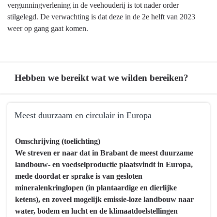
vergunningverlening in de veehouderij is tot nader order
stilgelegd. De verwachting is dat deze in de 2e helft van 2023
weer op gang gaat komen.
Hebben we bereikt wat we wilden bereiken?
Terug
Meest duurzaam en circulair in Europa
naar
navigatie
Terug
Omschrijving (toelichting)
-
naar
We streven er naar dat in Brabant de meest duurzame
Programma
navigatie
landbouw- en voedselproductie plaatsvindt in Europa,
7
-
mede doordat er sprake is van gesloten
Landbouw
Programma
mineralenkringlopen (in plantaardige en dierlijke
en
7
ketens), en zoveel mogelijk emissie-loze landbouw naar
voedsel
Landbouw
water, bodem en lucht en de klimaatdoelstellingen
-
en