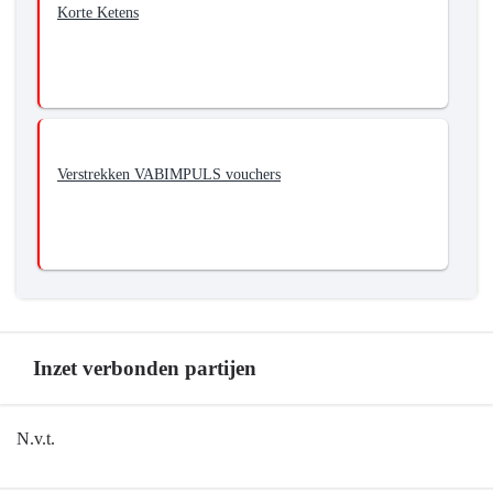
Korte Ketens
Verstrekken VABIMPULS vouchers
Inzet verbonden partijen
Terug
N.v.t.
naar
navigatie