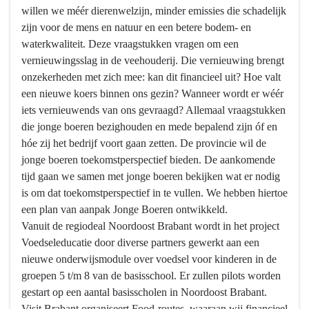
willen we méér dierenwelzijn, minder emissies die schadelijk
-
zijn voor de mens en natuur en een betere bodem- en
Versterken
waterkwaliteit. Deze vraagstukken vragen om een
gemeenschapsinclusief
vernieuwingsslag in de veehouderij. Die vernieuwing brengt
onzekerheden met zich mee: kan dit financieel uit? Hoe valt
een nieuwe koers binnen ons gezin? Wanneer wordt er wéér
iets vernieuwends van ons gevraagd? Allemaal vraagstukken
die jonge boeren bezighouden en mede bepalend zijn óf en
hóe zij het bedrijf voort gaan zetten. De provincie wil de
jonge boeren toekomstperspectief bieden. De aankomende
tijd gaan we samen met jonge boeren bekijken wat er nodig
is om dat toekomstperspectief in te vullen. We hebben hiertoe
een plan van aanpak Jonge Boeren ontwikkeld.
Vanuit de regiodeal Noordoost Brabant wordt in het project
Voedseleducatie door diverse partners gewerkt aan een
nieuwe onderwijsmodule over voedsel voor kinderen in de
groepen 5 t/m 8 van de basisschool. Er zullen pilots worden
gestart op een aantal basisscholen in Noordoost Brabant.
Visit Brabant organiseert Food-routes, waaraan wij financieel