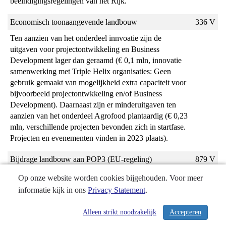
beëindigingsregelingen van het Rijk.
Economisch toonaangevende landbouw
336 V
Ten aanzien van het onderdeel innvoatie zijn de 
uitgaven voor projectontwikkeling en Business 
Development lager dan geraamd (€ 0,1 mln, innovatie 
samenwerking met Triple Helix organisaties: Geen 
gebruik gemaakt van mogelijkheid extra capaciteit voor 
bijvoorbeeld projectontwkkeling en/of Business 
Development). Daarnaast zijn er minderuitgaven ten 
aanzien van het onderdeel Agrofood plantaardig (€ 0,23 
mln, verschillende projecten bevonden zich in startfase. 
Projecten en evenementen vinden in 2023 plaats).
Bijdrage landbouw aan POP3 (EU-regeling)
879 V
Er zijn minder subsidies vestrekt dan eerder 
Op onze website worden cookies bijgehouden. Voor meer
geprognotiseerd.
informatie kijk in ons
Privacy Statement
.
Toegerekende organisatiekosten
262 V
Alleen strikt noodzakelijk
Accepteren
/ 340
De toegerekende organisatiekosten komen op basis van 