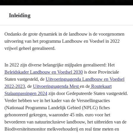
Inleiding
Terug
Ondanks de grote dynamiek in de landbouw is de voorgenomen
naar
uitvoering van het programma Landbouw en Voedsel in 2022
navigatie
vrijwel geheel gerealiseerd.
-
Programma
In 2022 zijn diverse belangrijke mijlpalen gerealiseerd: Het
7
Beleidskader Landbouw en Voedsel 2030
is door Provinciale
Landbouw
Staten vastgesteld, de
Uitvoeringsagenda Landbouw en Voedsel
en
2022-2023
, de
Uitvoeringsagenda Mest
en de
Routekaart
voedsel
Stalaanpassingen 2024
zijn door Gedeputeerde Staten vastgesteld.
-
Verder hebben we in het kader van de Versnellingsacties
Inleiding
(Nationaal Programma Landelijk Gebied (NPLG) fiches
gehonoreerd gekregen, waaronder 45 mln. euro voor het
bevorderen van natuurinclusieve landbouw, het uitbreiden van de
Biodiversiteitsmonitor melkveehouderij en real time meten en