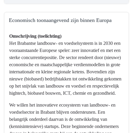
Economisch toonaangevend zijn binnen Europa
Terug
Omschrijving (toelichting)
naar
Het Brabantse landbouw- en voedselsysteem is in 2030 een
navigatie
vooraanstaande Europese speler: zeer innovatief en met een
-
sterke concurrentiepositie. De sector rendeert door (nieuwe)
Programma
economische en maatschappelijke verdienmodellen in grote
7
internationale en kleine regionale ketens. Bovendien zijn
Landbouw
nieuwe (biobased) bedrijfstakken tot ontwikkeling gekomen
en
op het snijvlak van landbouw en voedsel en respectievelijk
voedsel
hightech, biobased bouwen, ICT, chemie en gezondheid.
-
Hebben
We willen het innovatieve ecosysteem van landbouw- en
we
voedselsector in Brabant blijven ondersteunen. Een
bereikt
belangrijk onderdeel daarvan is de ontwikkeling van
wat
(kennisintensieve) startups. Deze beginnende ondernemers
we