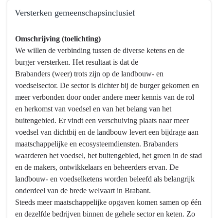
Versterken gemeenschapsinclusief
Terug
Omschrijving (toelichting)
naar
We willen de verbinding tussen de diverse ketens en de
navigatie
burger versterken. Het resultaat is dat de
-
Brabanders (weer) trots zijn op de landbouw- en
Programma
voedselsector. De sector is dichter bij de burger gekomen en
7
meer verbonden door onder andere meer kennis van de rol
Landbouw
en herkomst van voedsel en van het belang van het
en
buitengebied. Er vindt een verschuiving plaats naar meer
voedsel
voedsel van dichtbij en de landbouw levert een bijdrage aan
-
maatschappelijke en ecosysteemdiensten. Brabanders
Hebben
waarderen het voedsel, het buitengebied, het groen in de stad
we
en de makers, ontwikkelaars en beheerders ervan. De
bereikt
landbouw- en voedselketens worden beleefd als belangrijk
wat
onderdeel van de brede welvaart in Brabant.
we
Steeds meer maatschappelijke opgaven komen samen op één
wilden
en dezelfde bedrijven binnen de gehele sector en keten. Zo
bereiken?