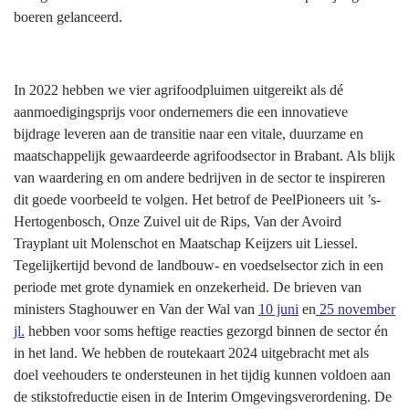
boeren gelanceerd.
In 2022 hebben we vier agrifoodpluimen uitgereikt als dé
aanmoedigingsprijs voor ondernemers die een innovatieve
bijdrage leveren aan de transitie naar een vitale, duurzame en
maatschappelijk gewaardeerde agrifoodsector in Brabant. Als blijk
van waardering en om andere bedrijven in de sector te inspireren
dit goede voorbeeld te volgen. Het betrof de PeelPioneers uit ’s-
Hertogenbosch, Onze Zuivel uit de Rips, Van der Avoird
Trayplant uit Molenschot en Maatschap Keijzers uit Liessel.
Tegelijkertijd bevond de landbouw- en voedselsector zich in een
periode met grote dynamiek en onzekerheid. De brieven van
ministers Staghouwer en Van der Wal van
10 juni
en
25 november
jl.
hebben voor soms heftige reacties gezorgd binnen de sector én
in het land. We hebben de routekaart 2024 uitgebracht met als
doel veehouders te ondersteunen in het tijdig kunnen voldoen aan
de stikstofreductie eisen in de Interim Omgevingsverordening. De