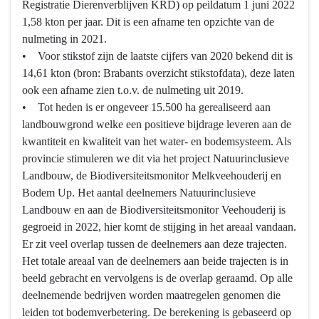
Registratie Dierenverblijven KRD) op peildatum 1 juni 2022
1,58 kton per jaar. Dit is een afname ten opzichte van de
nulmeting in 2021.
• Voor stikstof zijn de laatste cijfers van 2020 bekend dit is
14,61 kton (bron: Brabants overzicht stikstofdata), deze laten
ook een afname zien t.o.v. de nulmeting uit 2019.
• Tot heden is er ongeveer 15.500 ha gerealiseerd aan
landbouwgrond welke een positieve bijdrage leveren aan de
kwantiteit en kwaliteit van het water- en bodemsysteem. Als
provincie stimuleren we dit via het project Natuurinclusieve
Landbouw, de Biodiversiteitsmonitor Melkveehouderij en
Bodem Up. Het aantal deelnemers Natuurinclusieve
Landbouw en aan de Biodiversiteitsmonitor Veehouderij is
gegroeid in 2022, hier komt de stijging in het areaal vandaan.
Er zit veel overlap tussen de deelnemers aan deze trajecten.
Het totale areaal van de deelnemers aan beide trajecten is in
beeld gebracht en vervolgens is de overlap geraamd. Op alle
deelnemende bedrijven worden maatregelen genomen die
leiden tot bodemverbetering. De berekening is gebaseerd op