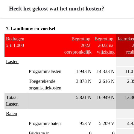
-
Heeft het gekost wat het mocht kosten?
Programma
7
Terug
Landbouw
7. Landbouw en voedsel
naar
en
Bedragen 
Begroting 
Begroting 
Jaarreke
navigatie
voedsel
x € 1.000
2022 
2022 na 
2
-
-
oorspronkelijk
wijziging
real
Programma
Inzet
Lasten
7
verbonden
Landbouw
partijen
Programmalasten
1.943 N
14.333 N
11.0
en
Toegerekende 
3.878 N
2.616 N
2.3
voedsel
organisatiekosten
-
Totaal 
5.821 N
16.949 N
13.3
Heeft
Lasten
het
gekost
Baten
wat
Programmabaten
953 V
5.209 V
4.9
het
Bijdrage in 
0
0