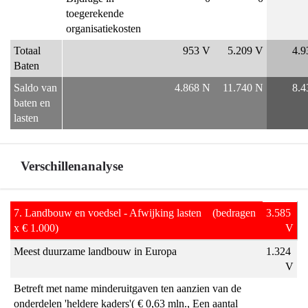
mocht
toegerekende 
kosten?
organisatiekosten
Totaal 
953 V
5.209 V
4.9
Baten
Saldo van 
4.868 N
11.740 N
8.4
baten en 
lasten
Verschillenanalyse
Terug
7. Landbouw en voedsel - Afwijking lasten    (bedragen 
3.585 
naar
x € 1.000)
V
navigatie
Meest duurzame landbouw in Europa
1.324 
-
V
Programma
Betreft met name minderuitgaven ten aanzien van de 
7
onderdelen 'heldere kaders'( € 0,63 mln., Een aantal 
Landbouw