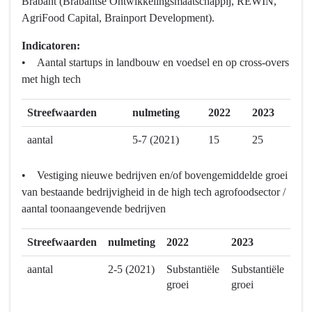
Brabant (Brabantse Ontwikkelingsmaatschappij, REWIN,
AgriFood Capital, Brainport Development).
Indicatoren:
• Aantal startups in landbouw en voedsel en op cross-overs
met high tech
Streefwaarden
nulmeting
2022
2023
aantal
5-7 (2021)
15
25
• Vestiging nieuwe bedrijven en/of bovengemiddelde groei
van bestaande bedrijvigheid in de high tech agrofoodsector /
aantal toonaangevende bedrijven
Streefwaarden
nulmeting
2022
2023
aantal
2-5 (2021)
Substantiële
Substantiële
groei
groei