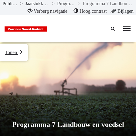
Publicaties
>
Jaarstukken 2022
>
Programma’s
>
Programma 7 Landbouw en voedsel
Naar hoofdinhoud
Verberg navigatie
Hoog contrast
Bijlagen
Tonen
Programma 7 Landbouw en voedsel