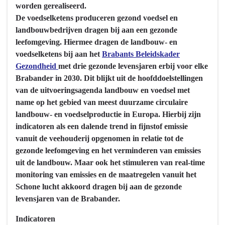
worden gerealiseerd.
Hebben
voedsel
De voedselketens produceren gezond voedsel en
we
-
landbouwbedrijven dragen bij aan een gezonde
bereikt
Hebben
leefomgeving. Hiermee dragen de landbouw- en
wat
we
voedselketens bij aan het
Brabants Beleidskader
we
bereikt
Gezondheid
met drie gezonde levensjaren erbij voor elke
wilden
wat
Brabander in 2030. Dit blijkt uit de hoofddoelstellingen
bereiken?
we
van de uitvoeringsagenda landbouw en voedsel met
wilden
name op het gebied van meest duurzame circulaire
bereiken?
landbouw- en voedselproductie in Europa. Hierbij zijn
-
indicatoren als een dalende trend in fijnstof emissie
Meest
vanuit de veehouderij opgenomen in relatie tot de
duurzaam
gezonde leefomgeving en het verminderen van emissies
en
uit de landbouw. Maar ook het stimuleren van real-time
circulair
monitoring van emissies en de maatregelen vanuit het
in
Schone lucht akkoord dragen bij aan de gezonde
Europa
levensjaren van de Brabander.
Indicatoren