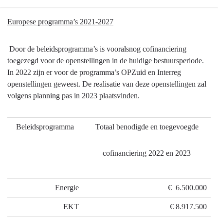
Terug
Europese programma’s 2021-2027
naar
navigatie
Door de beleidsprogramma’s is vooralsnog cofinanciering
-
toegezegd voor de openstellingen in de huidige bestuursperiode.
Europese
In 2022 zijn er voor de programma’s OPZuid en Interreg
programma’s
openstellingen geweest. De realisatie van deze openstellingen zal
-
volgens planning pas in 2023 plaatsvinden.
Heeft
het
gekost
Beleidsprogramma
Totaal benodigde en toegevoegde
wat
het
cofinanciering 2022 en 2023
mocht
kosten?
Energie
€ 6.500.000
EKT
€ 8.917.500