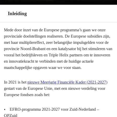
Inleiding
Terug
Mede door inzet van de Europese programma’s gaan we onze
naar
provinciale doelstellingen realiseren. De Europese subsidies zijn,
navigatie
met haar multipliereffect, zeer belangrijke impulsgelden voor de
-
provincie Noord-Brabant en een katalysator bij het stimuleren van
Europese
vooral het bedrijfsleven en Triple Helix partners om te innoveren
programma’s
en innovatiekracht te verbinden met de huidige actuele
-
maatschappelijke opgaven waar we voor staan.
Inleiding
In 2021 is het
nieuwe Meerjarig Financiële Kader (2021-2027)
gestart van de Europese Unie, met een nieuwe verdeling voor
Europese fondsen zoals het:
• EFRO-programma 2021-2027 voor Zuid-Nederland –
OPZuid