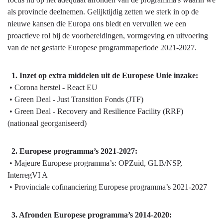
bereikt
als provincie deelnemen. Gelijktijdig zetten we sterk in op de
wat
nieuwe kansen die Europa ons biedt en vervullen we een
we
proactieve rol bij de voorbereidingen, vormgeving en uitvoering
wilden
van de net gestarte Europese programmaperiode 2021-2027.
bereiken?
1. Inzet op extra middelen uit de Europese Unie inzake:
• Corona herstel - React EU
• Green Deal - Just Transition Fonds (JTF)
• Green Deal - Recovery and Resilience Facility (RRF)
(nationaal georganiseerd)
2. Europese programma’s 2021-2027:
• Majeure Europese programma’s: OPZuid, GLB/NSP,
InterregVI A
• Provinciale cofinanciering Europese programma’s 2021-2027
3. Afronden Europese programma’s 2014-2020: