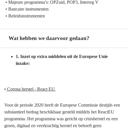
• Majeure programma’s: OPZuid, POP3, Interreg V
• Bancaire instrumenten
• Beleidsinstrumenten
Wat hebben we daarvoor gedaan?
Terug
1. Inzet op extra middelen uit de Europese Unie
naar
inzake:
navigatie
-
Europese
•
Corona herstel - React EU
programma’s
-
Wat
Voor de periode 2020 heeft de Europese Commissie destijds een
hebben
substantieel bedrag beschikbaar gesteld middels het ReactEU
we
programma. Het programma was gericht op crisisherstel en een
daarvoor
groen, digitaal en veerkrachtig herstel en behoeft geen