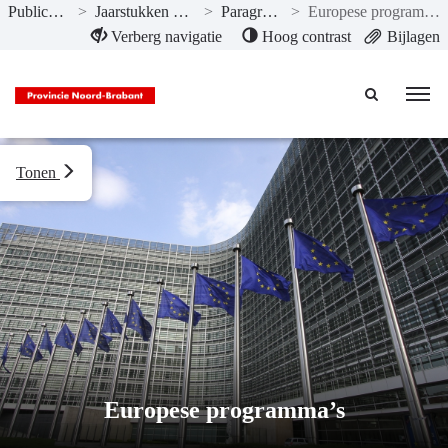
Publicaties
>
Jaarstukken 2022
>
Paragrafen
>
Europese programma’s
Naar hoofdinhoud
Verberg navigatie
Hoog contrast
Bijlagen
Tonen
Europese programma’s