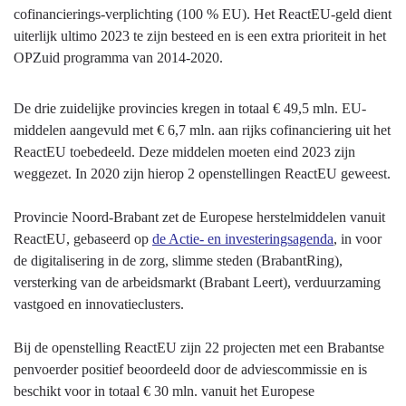
gedaan?
cofinancierings-verplichting (100 % EU). Het ReactEU-geld dient
uiterlijk ultimo 2023 te zijn besteed en is een extra prioriteit in het
OPZuid programma van 2014-2020.
De drie zuidelijke provincies kregen in totaal € 49,5 mln. EU-
middelen aangevuld met € 6,7 mln. aan rijks cofinanciering uit het
ReactEU toebedeeld. Deze middelen moeten eind 2023 zijn
weggezet. In 2020 zijn hierop 2 openstellingen ReactEU geweest.
Provincie Noord-Brabant zet de Europese herstelmiddelen vanuit
ReactEU, gebaseerd op
de Actie- en investeringsagenda
, in voor
de digitalisering in de zorg, slimme steden (BrabantRing),
versterking van de arbeidsmarkt (Brabant Leert), verduurzaming
vastgoed en innovatieclusters.
Bij de openstelling ReactEU zijn 22 projecten met een Brabantse
penvoerder positief beoordeeld door de adviescommissie en is
beschikt voor in totaal € 30 mln. vanuit het Europese