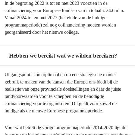
In de begroting 2022 is tot en met 2023 voorzien in de
cofinanciering voor Europese fondsen van in totaal € 24.6 mln.
Vanaf 2024 tot en met 2027 (het einde van de huidige
programmaperiode) zal nog cofinanciering moeten worden
georganiseerd door het nieuwe college.
Hebben we bereikt wat we wilden bereiken?
Terug
Uitgangspunt is om optimaal en op een strategische manier
naar
gebruik te maken van de kansen die Europa ons biedt bij de
navigatie
realisatie van onze provinciale doelstellingen en daar de juiste
-
randvoorwaarden voor te scheppen en de benodigde
Europese
cofinanciering voor te organiseren. Dit geldt voor zowel de
programma’s
huidige als de nieuwe Europese programmaperiode.
-
Hebben
Voor wat betreft de vorige programmaperiode 2014-2020 ligt de
we
focus nu op het adequaat afronden van de programma's waarin we