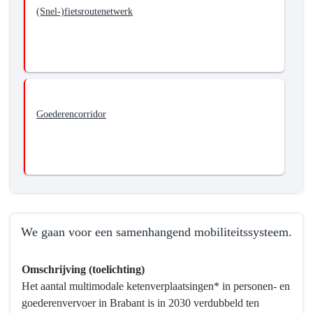
(Snel-)fietsroutenetwerk
Goederencorridor
We gaan voor een samenhangend mobiliteitssysteem.
Terug
Omschrijving (toelichting)
naar
Het aantal multimodale ketenverplaatsingen* in personen- en
navigatie
goederenvervoer in Brabant is in 2030 verdubbeld ten
-