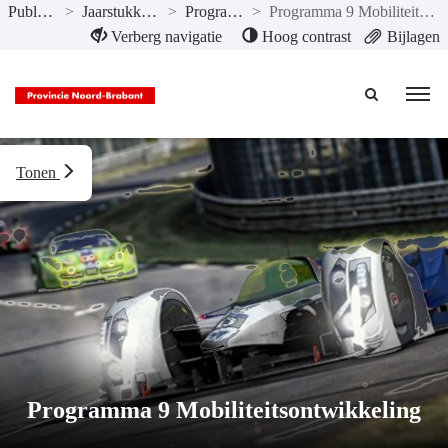
Publicaties
>
Jaarstukken 2022
>
Programma’s
>
Programma 9 Mobiliteitsontwikkeling
Naar hoofdinhoud
Verberg navigatie
Hoog contrast
Bijlagen
Tonen
Programma 9 Mobiliteitsontwikkeling