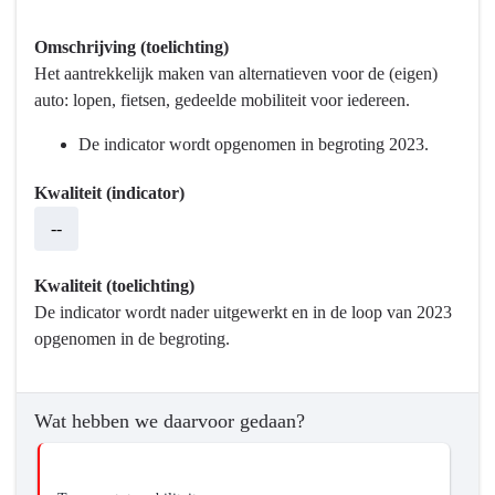
Terug
Omschrijving (toelichting)
naar
Het aantrekkelijk maken van alternatieven voor de (eigen)
navigatie
auto: lopen, fietsen, gedeelde mobiliteit voor iedereen.
-
Programma
De indicator wordt opgenomen in begroting 2023.
9
Mobiliteitsontwikkeling
Kwaliteit (indicator)
-
--
Hebben
we
Kwaliteit (toelichting)
bereikt
De indicator wordt nader uitgewerkt en in de loop van 2023
wat
opgenomen in de begroting.
we
wilden
bereiken?
Wat hebben we daarvoor gedaan?
-
We
gaan