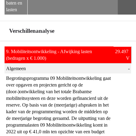
baten en 
lasten
Verschillenanalyse
Terug
9. Mobiliteitsontwikkeling - Afwijking lasten    
29.497 
naar
(bedragen x € 1.000)
V
navigatie
Algemeen
-
-
Begrotingsprogramma 09 Mobiliteitsontwikkeling gaat 
Programma
over opgaven en projecten gericht op de 
9
(door-)ontwikkeling van het totale Brabantse 
Mobiliteitsontwikkeling
mobiliteitssysteen en deze worden gefinancierd uit de 
-
reserve. Op basis van de (meerjarige) afspraken in het 
Verschillenanalyse
kader van de programmering worden de middelen op 
de meerjarige begroting geraamd. De uitputting van de 
programmalasten 09 Mobiliteitsontwikkeling komt in 
2022 uit op € 41,0 mln ten opzichte van een budget 