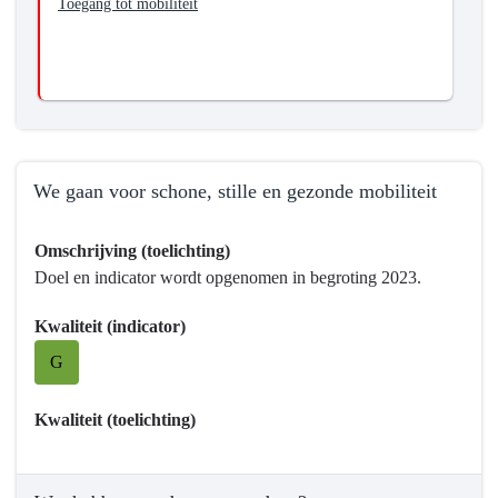
Toegang tot mobiliteit
voor
mobiliteit
voor
iedereen.
We gaan voor schone, stille en gezonde mobiliteit
Terug
Omschrijving (toelichting)
naar
Doel en indicator wordt opgenomen in begroting 2023.
navigatie
-
Kwaliteit (indicator)
Programma
G
9
Mobiliteitsontwikkeling
-
Kwaliteit (toelichting)
Hebben
we