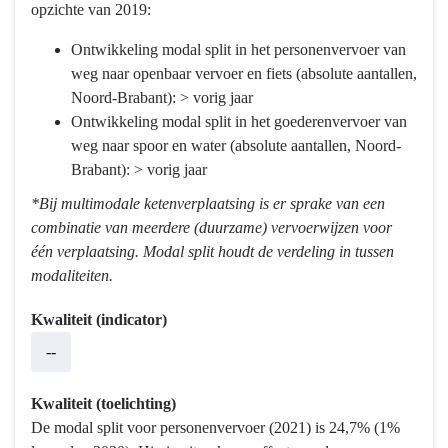
opzichte van 2019:
Programma
9
Ontwikkeling modal split in het personenvervoer van
Mobiliteitsontwikkeling
weg naar openbaar vervoer en fiets (absolute aantallen,
-
Noord-Brabant): > vorig jaar
Hebben
Ontwikkeling modal split in het goederenvervoer van
we
weg naar spoor en water (absolute aantallen, Noord-
bereikt
Brabant): > vorig jaar
wat
*Bij multimodale ketenverplaatsing is er sprake van een
we
combinatie van meerdere (duurzame) vervoerwijzen voor
wilden
één verplaatsing. Modal split houdt de verdeling in tussen
bereiken?
modaliteiten.
-
We
Kwaliteit (indicator)
gaan
--
voor
een
samenhangend
Kwaliteit (toelichting)
mobiliteitssysteem.
De modal split voor personenvervoer (2021) is 24,7% (1%