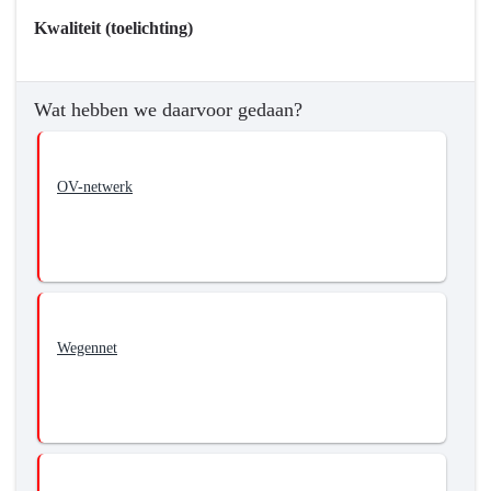
wilden
Kwaliteit (toelichting)
bereiken?
-
We
Wat hebben we daarvoor gedaan?
gaan
voor
een
OV-netwerk
robuust
en
betrouwbaar
mobiliteitssysteem.
Wegennet