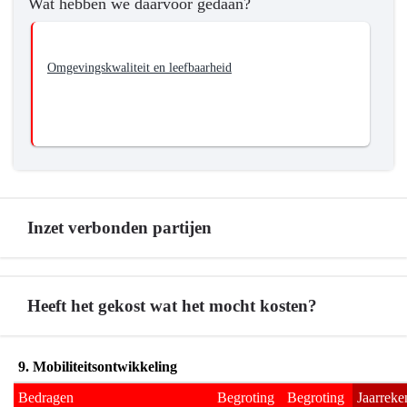
bereikt
Wat hebben we daarvoor gedaan?
wat
we
wilden
Omgevingskwaliteit en leefbaarheid
bereiken?
-
We
gaan
voor
schone,
stille
Inzet verbonden partijen
en
gezonde
mobiliteit
Terug
Heeft het gekost wat het mocht kosten?
naar
navigatie
-
Terug
9. Mobiliteitsontwikkeling
Programma
naar
9
Bedragen 
Begroting 
Begroting 
Jaarreke
navigatie