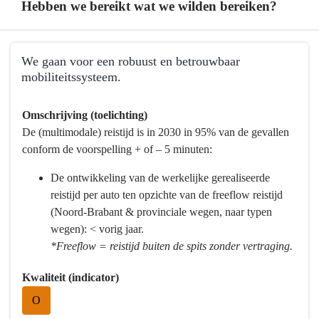
Hebben we bereikt wat we wilden bereiken?
Terug
We gaan voor een robuust en betrouwbaar
naar
mobiliteitssysteem.
navigatie
-
Terug
Omschrijving (toelichting)
Programma
naar
De (multimodale) reistijd is in 2030 in 95% van de gevallen
9
navigatie
conform de voorspelling + of – 5 minuten:
Mobiliteitsontwikkeling
-
-
Programma
De ontwikkeling van de werkelijke gerealiseerde
Hebben
9
reistijd per auto ten opzichte van de freeflow reistijd
we
Mobiliteitsontwikkeling
(Noord-Brabant & provinciale wegen, naar typen
bereikt
-
wegen): < vorig jaar.
wat
Hebben
*Freeflow = reistijd buiten de spits zonder vertraging.
we
we
wilden
bereikt
Kwaliteit (indicator)
bereiken?
wat
O
we