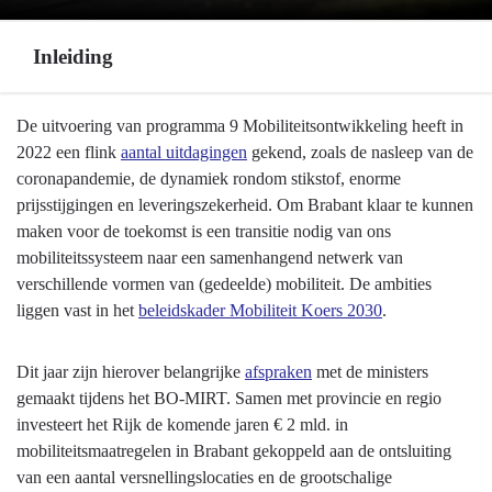
Inleiding
Terug
De uitvoering van programma 9 Mobiliteitsontwikkeling heeft in
naar
2022 een flink
aantal uitdagingen
gekend, zoals de nasleep van de
navigatie
coronapandemie, de dynamiek rondom stikstof, enorme
-
prijsstijgingen en leveringszekerheid. Om Brabant klaar te kunnen
Programma
maken voor de toekomst is een transitie nodig van ons
9
mobiliteitssysteem naar een samenhangend netwerk van
Mobiliteitsontwikkeling
verschillende vormen van (gedeelde) mobiliteit. De ambities
-
liggen vast in het
beleidskader Mobiliteit Koers 2030
.
Inleiding
Dit jaar zijn hierover belangrijke
afspraken
met de ministers
gemaakt tijdens het BO-MIRT. Samen met provincie en regio
investeert het Rijk de komende jaren € 2 mld. in
mobiliteitsmaatregelen in Brabant gekoppeld aan de ontsluiting
van een aantal versnellingslocaties en de grootschalige