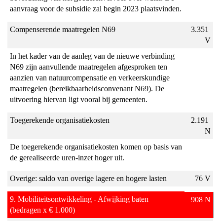
aanvraag voor de subsidie zal begin 2023 plaatsvinden.
Compenserende maatregelen N69
3.351 
V
In het kader van de aanleg van de nieuwe verbinding 
N69 zijn aanvullende maatregelen afgesproken ten 
aanzien van natuurcompensatie en verkeerskundige 
maatregelen (bereikbaarheidsconvenant N69). De 
uitvoering hiervan ligt vooral bij gemeenten.
Toegerekende organisatiekosten
2.191 
N
De toegerekende organisatiekosten komen op basis van 
de gerealiseerde uren-inzet hoger uit.
Overige: saldo van overige lagere en hogere lasten
76 V
9. Mobiliteitsontwikkeling - Afwijking baten    
908 N
(bedragen x € 1.000)