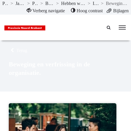
Publicaties
>
Jaarstukken 2022
>
Paragrafen
>
Bedrijfsvoering
>
Hebben we bereikt wat we wilden bereiken?
>
Indicatoren
>
Beweging en verfrissing in de organisatie.
Naar hoofdinhoud
Verberg navigatie
Hoog contrast
Bijlagen
Terug
Beweging en verfrissing in de
organisatie.