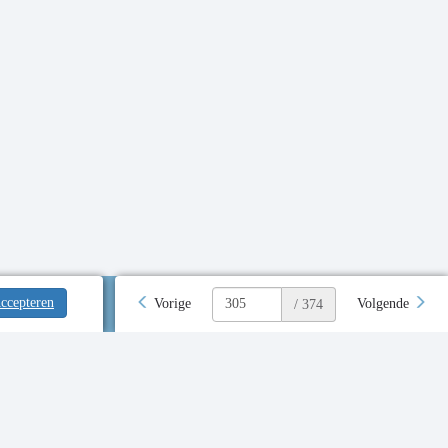
ccepteren
Vorige
Volgende
/ 374