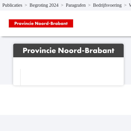
Publicaties
>
Begroting 2024
>
Paragrafen
>
Bedrijfsvoering
>
W
Naar hoofdinhoud