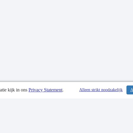
tie kijk in ons
Privacy Statement
.
tiedatum: 28-09-2023
Alleen strikt noodzakelijk
A
tgegevens
 Statement
p