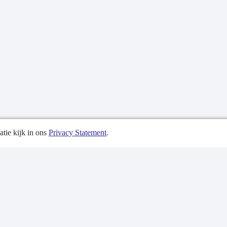
tie kijk in ons
Privacy Statement
.
tiedatum: 28-09-2023
tgegevens
 Statement
p