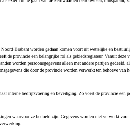
n als extern uit te gaan van de kernwaarden betrouwbaar, transparant, zo
oord-Brabant worden gedaan komen voort uit wettelijke en bestuurlijke
 de provincie een belangrijke rol als gebiedsregisseur. Vanuit deze verbi
en worden persoonsgegevens alleen met andere partijen gedeeld, als 
nsgegevens die door de provincie worden verwerkt ten behoeve van het
r interne bedrijfsvoering en beveiliging. Zo voert de provincie een pe
kingen waarvoor ze bedoeld zijn. Gegevens worden niet verwerkt voor 
 verwerking.