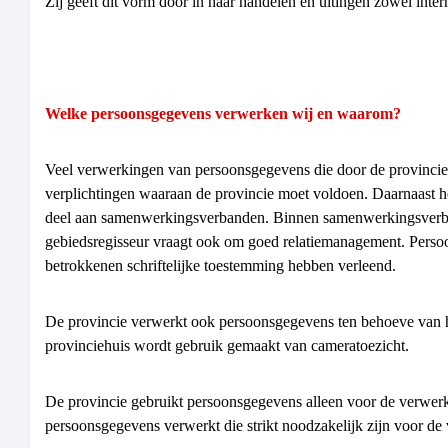
Zij geeft dit vorm door in haar handelen en uitingen zowel inter
Welke persoonsgegevens verwerken wij en waarom?
Veel verwerkingen van persoonsgegevens die door de provincie N
verplichtingen waaraan de provincie moet voldoen. Daarnaast heeft
deel aan samenwerkingsverbanden. Binnen samenwerkingsverband
gebiedsregisseur vraagt ook om goed relatiemanagement. Persoo
betrokkenen schriftelijke toestemming hebben verleend.
De provincie verwerkt ook persoonsgegevens ten behoeve van haa
provinciehuis wordt gebruik gemaakt van cameratoezicht.
De provincie gebruikt persoonsgegevens alleen voor de verwer
persoonsgegevens verwerkt die strikt noodzakelijk zijn voor de