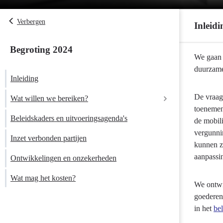
Verbergen
Inleidi
Begroting 2024
Terug
We gaan 
naar
duurzame
Inleiding
navigatie
-
De vraag
Wat willen we bereiken?
Programma
toenemen 
9
Beleidskaders en uitvoeringsagenda's
de mobili
Mobiliteitson
vergunnin
Inzet verbonden partijen
-
kunnen zi
Inleiding
aanpassi
Ontwikkelingen en onzekerheden
Wat mag het kosten?
We ontwi
goederen
in het
be