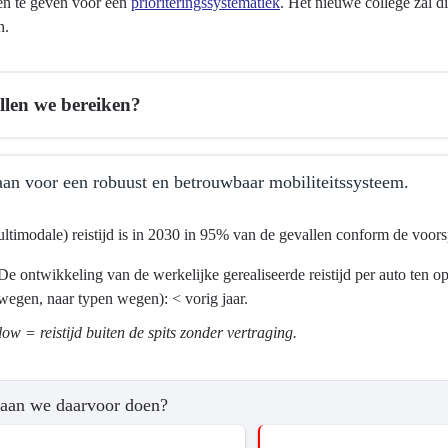
en te geven voor een
prioriteringssystematiek
. Het nieuwe college zal 
n.
llen we bereiken?
an voor een robuust en betrouwbaar mobiliteitssysteem.
ltimodale) reistijd is in 2030 in 95% van de gevallen conform de voors
De ontwikkeling van de werkelijke gerealiseerde reistijd per auto ten o
wegen, naar typen wegen): < vorig jaar.
twikkeling
ma
low = reistijd buiten de spits zonder vertraging.
tsontwikkeling
aan we daarvoor doen?