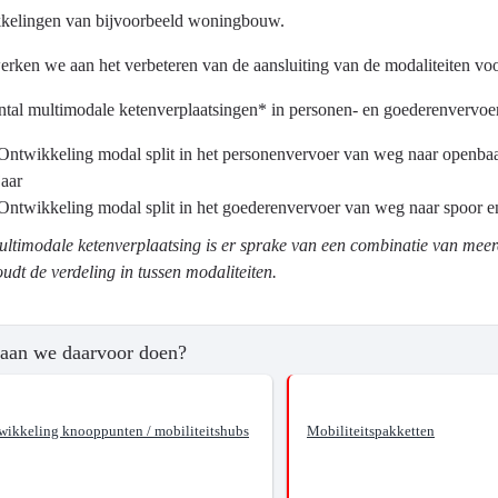
kelingen van bijvoorbeeld woningbouw.
ma
rken we aan het verbeteren van de aansluiting van de modaliteiten v
tsontwikkeling
ntal multimodale ketenverplaatsingen* in personen- en goederenvervoer
Ontwikkeling modal split in het personenvervoer van weg naar openbaar 
jaar
Ontwikkeling modal split in het goederenvervoer van weg naar spoor en
?
ultimodale ketenverplaatsing is er sprake van een combinatie van mee
oudt de verdeling in tussen modaliteiten.
aan we daarvoor doen?
ngend
tssysteem.
wikkeling knooppunten / mobiliteitshubs
Mobiliteitspakketten