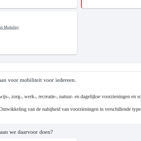
rt Mobility
an voor mobiliteit voor iedereen.
ijs-, zorg-, werk-, recreatie-, natuur- en dagelijkse voorzieningen en s
Ontwikkeling van de nabijheid van voorzieningen in verschillende type 
ma
aan we daarvoor doen?
tsontwikkeling