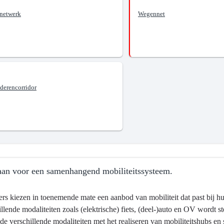
netwerk
Wegennet
?
derencorridor
aar
tssysteem.
an voor een samenhangend mobiliteitssysteem.
ers kiezen in toenemende mate een aanbod van mobiliteit dat past bij 
illende modaliteiten zoals (elektrische) fiets, (deel-)auto en OV wordt 
 de verschillende modaliteiten met het realiseren van mobiliteitshubs