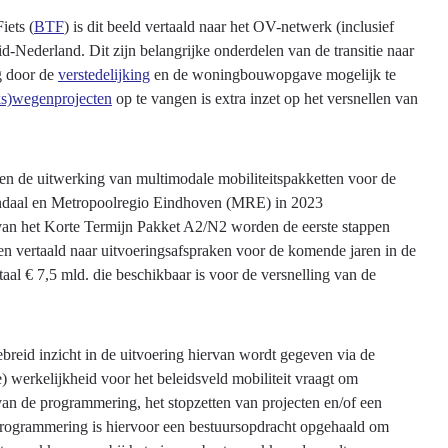
iets (
BTF
) is dit beeld vertaald naar het OV-netwerk (inclusief
uid-Nederland. Dit zijn belangrijke onderdelen van de transitie naar
g door de
verstedelijking
en de woningbouwopgave mogelijk te
jks)wegenprojecten
op te vangen is extra inzet op het versnellen van
en de uitwerking van multimodale mobiliteitspakketten voor de
endaal en Metropoolregio Eindhoven (MRE) in 2023
e van het Korte Termijn Pakket A2/N2 worden de eerste stappen
den vertaald naar uitvoeringsafspraken voor de komende jaren in de
aal € 7,5 mld. die beschikbaar is voor de versnelling van de
gebreid inzicht in de uitvoering hiervan wordt gegeven via de
) werkelijkheid voor het beleidsveld mobiliteit vraagt om
an de programmering, het stopzetten van projecten en/of een
 programmering is hiervoor een bestuursopdracht opgehaald om