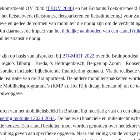
oekomstbeeld OV 2040 (
TBOV 2040
) en het Brabants Toekomstbeeld F
 het fietsnetwerk (fietsroutes, fietsparkeren én fietsstimulering) voor Z
ieve en gedeelde vormen van mobiliteit die nodig zijn om de verdichtin
m daarnaast de impact van het
tijdelijke aanhouden van een aantal (ri
liteitstransitie nodig.
zijn op basis van afspraken bij
BO-MIRT 2022
over de Brainportdeal 
ke regio’s Tilburg – Breda, ’s-Hertogenbosch, Bergen op Zoom – Roos
fspraken inclusief bijbehorende financiering gemaakt. Via de realisati
de realisatie van de Brainportdeal. De andere mobiliteitspakketten wor
 Mobiliteitsprogramma’s (RMP’s). Het Rijk draagt hieraan bij uit de tot
ouwopgave.
ren van het mobiliteitsbeleid in Brabant ligt meerjarig vast en een uit
ering mobiliteit 2024-2043
. De nieuwe (financiële en milieutechnische
nde keuzes. Een aantal besluiten moet worden genomen over het tekort v
nvulling geven aan specifieke opgaven. Naar aanleiding van de vorige