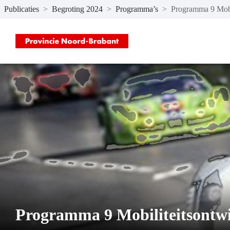
Publicaties
>
Begroting 2024
>
Programma’s
>
Programma 9 Mobi
Naar hoofdinhoud
Programma 9 Mobiliteitsontw