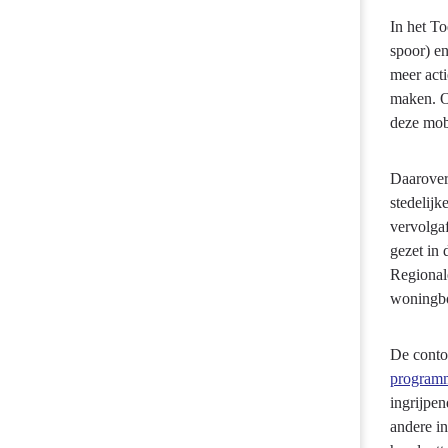
In het T
spoor) en
meer act
maken. O
deze mobi
Daarover 
stedelij
vervolga
gezet in 
Regionale
woningb
De contou
programm
ingrijpe
andere i