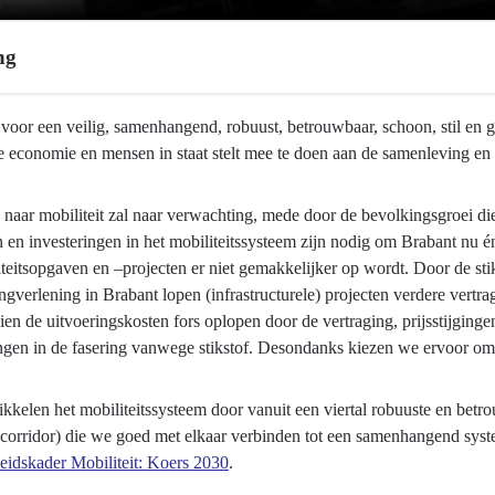
ng
voor een veilig, samenhangend, robuust, betrouwbaar, schoon, stil en g
 economie en mensen in staat stelt mee te doen aan de samenleving en
 naar mobiliteit zal naar verwachting, mede door de bevolkingsgroei d
en investeringen in het mobiliteitssysteem zijn nodig om Brabant nu én 
teitsopgaven en –projecten er niet gemakkelijker op wordt. Door de sti
twikkeling
gverlening in Brabant lopen (infrastructurele) projecten verdere vertr
en de uitvoeringskosten fors oplopen door de vertraging, prijsstijginge
ngen in de fasering vanwege stikstof. Desondanks kiezen we ervoor om
kkelen het mobiliteitssysteem door vanuit een viertal robuuste en bet
corridor) die we goed met elkaar verbinden tot een samenhangend syste
leidskader Mobiliteit: Koers 2030
.