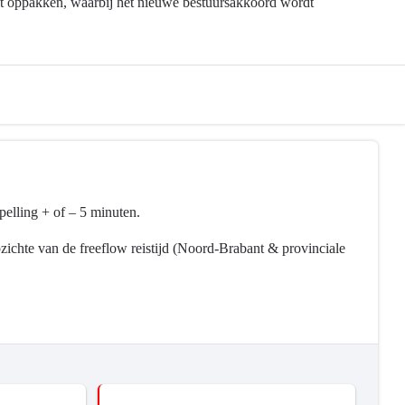
dit oppakken, waarbij het nieuwe bestuursakkoord wordt
pelling + of – 5 minuten.
pzichte van de freeflow reistijd (Noord-Brabant & provinciale