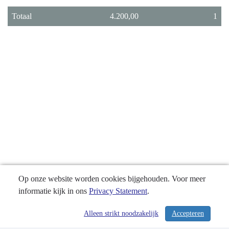
Totaal
4.200,00
1
Op onze website worden cookies bijgehouden. Voor meer
informatie kijk in ons
Privacy Statement
.
Alleen strikt noodzakelijk
Accepteren
/ 374