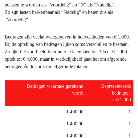
-
gelezen te worden als “Voordelig” en “N“ als “Nadelig”.
Leeswijzer
Zo zijn lasten herkenbaar als “Nadelig” en baten dus als
-
“Voordelig”.
Weergave
van
Bedragen zijn veelal weergegeven in hoeveelheden van € 1.000.
bedragen
Bij de optelling van bedragen lijken soms verschillen te bestaan.
Zo lijkt het voorbeeld hieronder te laten zien dat 3 keer € 1.000
optelt tot € 4.000, maar in werkelijkheid gaat het om afgeronde
bedragen én dus ook om afgeronde totalen:
Bedragen waarmee gerekend
Gepresenteerde
wordt
bedragen
x € 1.000
1.400,00
1
1.400,00
1
1.400,00
1