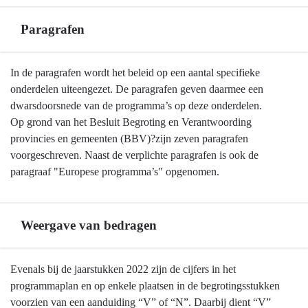
Paragrafen
Terug
In de paragrafen wordt het beleid op een aantal specifieke
naar
onderdelen uiteengezet. De paragrafen geven daarmee een
navigatie
dwarsdoorsnede van de programma’s op deze onderdelen.
-
Op grond van het Besluit Begroting en Verantwoording
Leeswijzer
provincies en gemeenten (BBV)?zijn zeven paragrafen
-
voorgeschreven. Naast de verplichte paragrafen is ook de
Paragrafen
paragraaf "Europese programma’s" opgenomen.
Weergave van bedragen
Terug
Evenals bij de jaarstukken 2022 zijn de cijfers in het
naar
programmaplan en op enkele plaatsen in de begrotingsstukken
navigatie
voorzien van een aanduiding “V” of “N”. Daarbij dient “V”