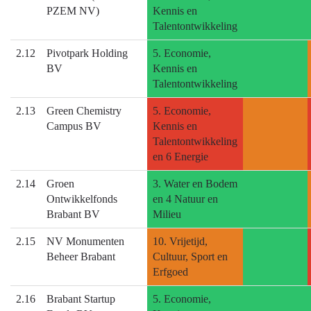
PZEM NV)
Kennis en
Talentontwikkeling
2.12
Pivotpark Holding
5. Economie,
BV
Kennis en
Talentontwikkeling
2.13
Green Chemistry
5. Economie,
Campus BV
Kennis en
Talentontwikkeling
en 6 Energie
2.14
Groen
3. Water en Bodem
Ontwikkelfonds
en 4 Natuur en
Brabant BV
Milieu
2.15
NV Monumenten
10. Vrijetijd,
Beheer Brabant
Cultuur, Sport en
Erfgoed
2.16
Brabant Startup
5. Economie,