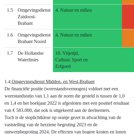
1.5
Omgevingsdienst
4. Natuur en milieu
Zuidoost-
Brabant
1.6
Omgevingsdienst
4. Natuur en milieu
Brabant Noord
1.7
De Hollandse
10. Vrijetijd,
Waterlinies
Cultuur, Sport en
Erfgoed
1.4
Omgevingsdienst Midden- en West-Brabant
De financiële positie (weerstandsvermogen) voldoet met een
weerstandsratio van 1,1 aan de norm die gesteld is tussen de 1,0
en 1,4 en het boekjaar 2022 is afgesloten met een positief resultaat
van € 583.000, dat ook is uitgekeerd aan de deelnemers.
Toch is de stoplichtkleur op oranje gezet in afwachting van de
vaststelling van de herziene begroting 2023 en de
ontwerpbegroting 2024. De effecten van hogere kosten en lonen