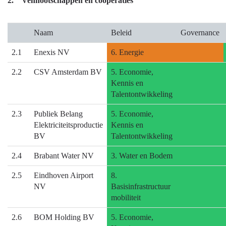
2. Vennootschappen en coöperaties
Naam
Beleid
Governance
2.1
Enexis NV
6. Energie
2.2
CSV Amsterdam BV
5. Economie,
Kennis en
Talentontwikkeling
2.3
Publiek Belang
5. Economie,
Elektriciteitsproductie
Kennis en
BV
Talentontwikkeling
2.4
Brabant Water NV
3. Water en Bodem
2.5
Eindhoven Airport
8.
NV
Basisinfrastructuur
mobiliteit
2.6
BOM Holding BV
5. Economie,