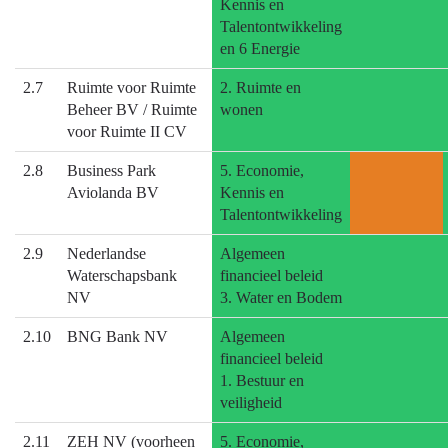
Kennis en
Talentontwikkeling
en 6 Energie
2.7
Ruimte voor Ruimte
2. Ruimte en
Beheer BV / Ruimte
wonen
voor Ruimte II CV
2.8
Business Park
5. Economie,
Aviolanda BV
Kennis en
Talentontwikkeling
2.9
Nederlandse
Algemeen
Waterschapsbank
financieel beleid
NV
3. Water en Bodem
2.10
BNG Bank NV
Algemeen
financieel beleid
1. Bestuur en
veiligheid
2.11
ZEH NV (voorheen
5. Economie,