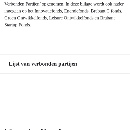
Verbonden Partijen’ opgenomen. In deze bijlage wordt ook nader
ingegaan op het Innovatiefonds, Energiefonds, Brabant C fonds,
Groen Ontwikkelfonds, Leisure Ontwikkelfonds en Brabant
Startup Fonds.
Lijst van verbonden partijen
Terug
naar
navigatie
-
Verbonden
partijen
-