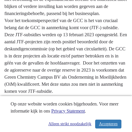
blijken of verdere invulling kan worden gegeven aan de
financieringsbehoefte, passend bij het businessplan.
Voor het toekomstperspectief van de GCC is het van cruciaal
belang dat de GCC in aanmerking komt voor (JTF-) subsidie.
Deze JTF-subsidies werden op 13 februari 2023 opengesteld. Een
aantal JTF-projecten zijn reeds positief beoordeeld door de
deskundigencommissie (op het gebied van circulariteit). De GCC
is in deze projecten als locatie en/of partner betrokken en is in
géén van de gevallen de hoofdaanvrager. Door het omzetten van
de agioreserve naar de overige reserve in 2023 is voorkomen dat
Green Chemistry Campus BV als Onderneming in Moeilijkheden
(OiM) kwalificeert. Met deze status zou men niet in aanmerking
komen voor JTF-subsidie.
Voor de kapitaalinbreng vanuit de provincie is bij de oprichting
Op onze website worden cookies bijgehouden. Voor meer
van Green Chemistry Campus BV een voorziening getroffen van
informatie kijk in ons
Privacy Statement
.
€ 2,3 miljoen. Dit is gelijk aan de waarde van het ingebrachte
vermogen.
Alleen strikt noodzakelijk
Accepteren
/ 374