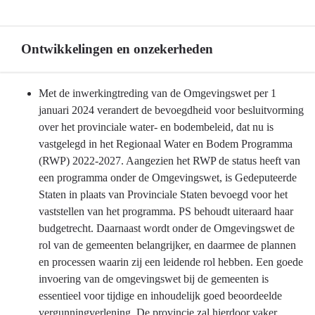
Inzet
verbonden
Ontwikkelingen en onzekerheden
partijen
Terug
Met de inwerkingtreding van de Omgevingswet per 1
naar
januari 2024 verandert de bevoegdheid voor besluitvorming
navigatie
over het provinciale water- en bodembeleid, dat nu is
-
vastgelegd in het Regionaal Water en Bodem Programma
Programma
(RWP) 2022-2027. Aangezien het RWP de status heeft van
3
een programma onder de Omgevingswet, is Gedeputeerde
Water
Staten in plaats van Provinciale Staten bevoegd voor het
en
vaststellen van het programma. PS behoudt uiteraard haar
bodem
budgetrecht. Daarnaast wordt onder de Omgevingswet de
-
rol van de gemeenten belangrijker, en daarmee de plannen
Ontwikkelingen
en processen waarin zij een leidende rol hebben. Een goede
en
invoering van de omgevingswet bij de gemeenten is
onzekerheden
essentieel voor tijdige en inhoudelijk goed beoordeelde
vergunningverlening. De provincie zal hierdoor vaker