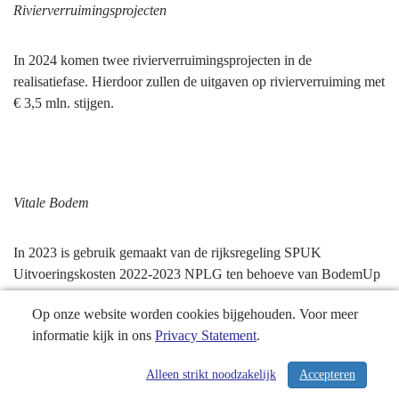
Rivierverruimingsprojecten
In 2024 komen twee rivierverruimingsprojecten in de
realisatiefase. Hierdoor zullen de uitgaven op rivierverruiming met
€ 3,5 mln. stijgen.
Vitale Bodem
In 2023 is gebruik gemaakt van de rijksregeling SPUK
Uitvoeringskosten 2022-2023 NPLG ten behoeve van BodemUp
2.0. In 2024 komen deze kosten weer ten laste van de provinciale
Op onze website worden cookies bijgehouden. Voor meer
middelen. Dit leidt tot € 2,2 mln. meer uitgaven in 2024.
informatie kijk in ons
Privacy Statement
.
Alleen strikt noodzakelijk
Accepteren
/ 374