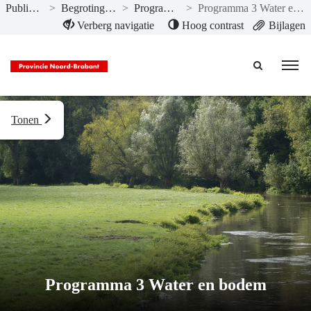
Publicaties
>
Begroting 2024
>
Programma’s
>
Programma 3 Water en bodem
Naar hoofdinhoud
Verberg navigatie
Hoog contrast
Bijlagen
Tonen
Programma 3 Water en bodem