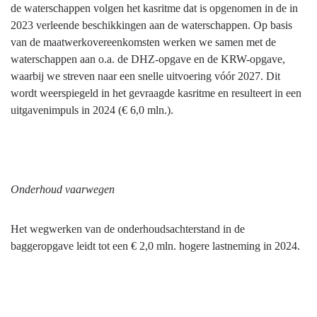
de waterschappen volgen het kasritme dat is opgenomen in de in
Water
2023 verleende beschikkingen aan de waterschappen. Op basis
en
van de maatwerkovereenkomsten werken we samen met de
bodem
waterschappen aan o.a. de DHZ-opgave en de KRW-opgave,
-
waarbij we streven naar een snelle uitvoering vóór 2027. Dit
Wat
wordt weerspiegeld in het gevraagde kasritme en resulteert in een
mag
uitgavenimpuls in 2024 (€ 6,0 mln.).
het
kosten?
Onderhoud vaarwegen
Het wegwerken van de onderhoudsachterstand in de
baggeropgave leidt tot een € 2,0 mln. hogere lastneming in 2024.