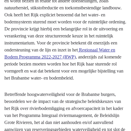
en wordt bezien in relatie tot andere doelstellingen, zoals
natuurherstel, stikstofreductie en toekomstbestendige landbouw.
Ook heeft het Rijk expliciet benoemd dat het water- en
bodemsysteem sturend moet worden voor de ruimtelijke ordening.
De provincie krijgt hierbij een belangrijke rol in de uitvoering en
verankering van deze structurerende keuze in het ruimtelijk
instrumentarium. Voor de provincie betekent dit enerzijds een
ondersteuning van de lijn en inzet in het
Regionaal Water en
Bodem Programma 2022-2027 (RWP)
, anderzijds zal komende
periode bezien moeten worden hoe het Rijk haar sturende rol
vormgeeft en wat dat betekent voor een mogelijke bijstelling van
het Brabantse water- en bodembeleid.
Betreffende hoogwaterveiligheid voor de Brabantse burgers,
beoordelen we de impact van de strategische beleidskeuzes van
het Rijk over rivierbodemligging en afvoercapaciteit in het kader
van het Programma Integraal riviermanagement, de Beleidslijn
Grote Rivieren, het al dan niet aanhouden en/of aanvullend
aanwijzen van reserveringsgebieden waterveiligheid en tot slot de