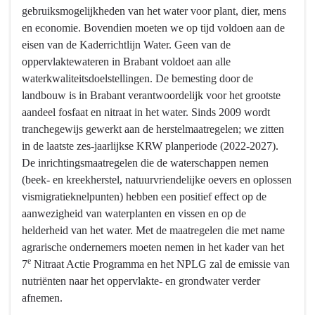
Water
gebruiksmogelijkheden van het water voor plant, dier, mens
en
en economie. Bovendien moeten we op tijd voldoen aan de
bodem
eisen van de Kaderrichtlijn Water. Geen van de
-
oppervlaktewateren in Brabant voldoet aan alle
Wat
waterkwaliteitsdoelstellingen. De bemesting door de
willen
landbouw is in Brabant verantwoordelijk voor het grootste
we
aandeel fosfaat en nitraat in het water. Sinds 2009 wordt
bereiken?
tranchegewijs gewerkt aan de herstelmaatregelen; we zitten
-
in de laatste zes-jaarlijkse KRW planperiode (2022-2027).
Schoon
De inrichtingsmaatregelen die de waterschappen nemen
Water
(beek- en kreekherstel, natuurvriendelijke oevers en oplossen
vismigratieknelpunten) hebben een positief effect op de
aanwezigheid van waterplanten en vissen en op de
helderheid van het water. Met de maatregelen die met name
agrarische ondernemers moeten nemen in het kader van het
e
7
Nitraat Actie Programma en het NPLG zal de emissie van
nutriënten naar het oppervlakte- en grondwater verder
afnemen.