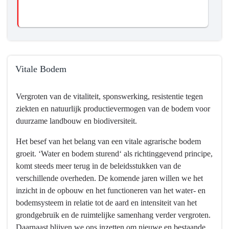
Vitale Bodem
Terug
Vergroten van de vitaliteit, sponswerking, resistentie tegen
naar
ziekten en natuurlijk productievermogen van de bodem voor
navigatie
duurzame landbouw en biodiversiteit.
-
Programma
Het besef van het belang van een vitale agrarische bodem
3
groeit. ‘Water en bodem sturend‘ als richtinggevend principe,
Water
komt steeds meer terug in de beleidsstukken van de
en
verschillende overheden. De komende jaren willen we het
bodem
inzicht in de opbouw en het functioneren van het water- en
-
bodemsysteem in relatie tot de aard en intensiteit van het
Wat
grondgebruik en de ruimtelijke samenhang verder vergroten.
willen
Daarnaast blijven we ons inzetten om nieuwe en bestaande