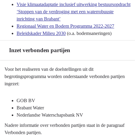
Terug
Visie klimaatadaptatie inclusief uitwerking bestuursopdracht
naar
‘Stoppen van de verdroging met een waterrobuuste
navigatie
inrichting van Brabant’
-
Regionaal Water en Bodem Programma 2022-2027
Programma
Beleidskader Milieu 2030
(o.a. bodemsaneringen)
3
Water
Inzet verbonden partijen
en
bodem
Terug
-
Voor het realiseren van de doelstellingen uit dit
naar
Beleidskaders
begrotingsprogramma worden onderstaande verbonden partijen
navigatie
en
ingezet:
-
uitvoeringsagenda's
Programma
GOB BV
3
Brabant Water
Water
Nederlandse Waterschapsbank NV
en
Nadere informatie over verbonden partijen staat in de paragraaf
bodem
Verbonden partijen.
-