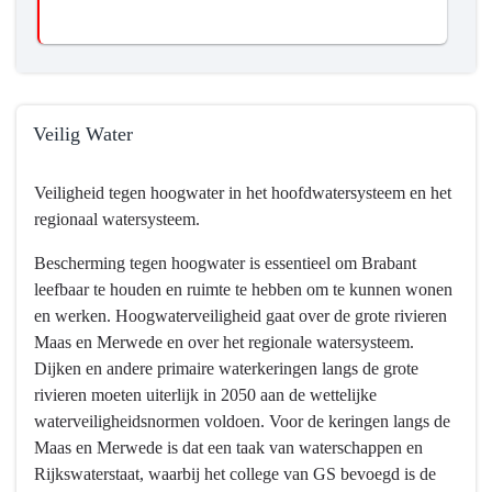
Veilig Water
Terug
Veiligheid tegen hoogwater in het hoofdwatersysteem en het
naar
regionaal watersysteem.
navigatie
-
Bescherming tegen hoogwater is essentieel om Brabant
Programma
leefbaar te houden en ruimte te hebben om te kunnen wonen
3
en werken. Hoogwaterveiligheid gaat over de grote rivieren
Water
Maas en Merwede en over het regionale watersysteem.
en
Dijken en andere primaire waterkeringen langs de grote
bodem
rivieren moeten uiterlijk in 2050 aan de wettelijke
-
waterveiligheidsnormen voldoen. Voor de keringen langs de
Wat
Maas en Merwede is dat een taak van waterschappen en
willen
Rijkswaterstaat, waarbij het college van GS bevoegd is de
we