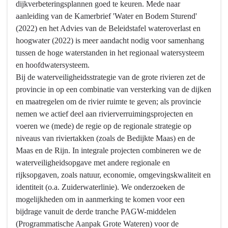
dijkverbeteringsplannen goed te keuren. Mede naar
bereiken?
aanleiding van de Kamerbrief 'Water en Bodem Sturend'
-
(2022) en het Advies van de Beleidstafel wateroverlast en
Veilig
hoogwater (2022) is meer aandacht nodig voor samenhang
Water
tussen de hoge waterstanden in het regionaal watersysteem
en hoofdwatersysteem.
Bij de waterveiligheidsstrategie van de grote rivieren zet de
provincie in op een combinatie van versterking van de dijken
en maatregelen om de rivier ruimte te geven; als provincie
nemen we actief deel aan rivierverruimingsprojecten en
voeren we (mede) de regie op de regionale strategie op
niveaus van riviertakken (zoals de Bedijkte Maas) en de
Maas en de Rijn. In integrale projecten combineren we de
waterveiligheidsopgave met andere regionale en
rijksopgaven, zoals natuur, economie, omgevingskwaliteit en
identiteit (o.a. Zuiderwaterlinie). We onderzoeken de
mogelijkheden om in aanmerking te komen voor een
bijdrage vanuit de derde tranche PAGW-middelen
(Programmatische Aanpak Grote Wateren) voor de