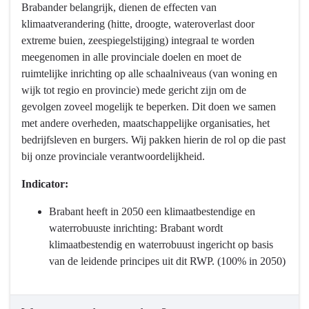
3
Brabander belangrijk, dienen de effecten van
Water
klimaatverandering (hitte, droogte, wateroverlast door
en
extreme buien, zeespiegelstijging) integraal te worden
bodem
meegenomen in alle provinciale doelen en moet de
-
ruimtelijke inrichting op alle schaalniveaus (van woning en
Wat
wijk tot regio en provincie) mede gericht zijn om de
willen
gevolgen zoveel mogelijk te beperken. Dit doen we samen
we
met andere overheden, maatschappelijke organisaties, het
bereiken?
bedrijfsleven en burgers. Wij pakken hierin de rol op die past
-
bij onze provinciale verantwoordelijkheid.
Klimaatadaptatie
Indicator:
Brabant heeft in 2050 een klimaatbestendige en
waterrobuuste inrichting: Brabant wordt
klimaatbestendig en waterrobuust ingericht op basis
van de leidende principes uit dit RWP. (100% in 2050)