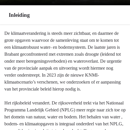
Inleiding
Terug
De klimaatverandering is steeds meer zichtbaar, en daarmee de
naar
grote opgaven waarvoor de samenleving staat om te komen tot
navigatie
een klimaatrobuust water- en bodemsysteem. De laatste jaren is
-
Brabant geconfronteerd met extremen zoals droogte (leidend tot
Programma
onder meer beregeningsverboden) en wateroverlast. De urgentie
3
van de provinciale aanpak en uitvoering wordt hiermee nog
Water
verder onderstreept. In 2023 zijn de nieuwe KNMI-
en
klimaatscenario’s verschenen, we onderzoeken of er aanpassing
bodem
van het provinciale beleid hierop nodig is.
-
Inleiding
Het rijksbeleid verandert. De rijksoverheid trekt via het Nationaal
Programma Landelijk Gebied (NPLG) meer regie naar zich toe op
het domein van natuur, water en bodem. Het behalen van water ,
bodem- en klimaatopgaven is integraal onderdeel van het NPLG,