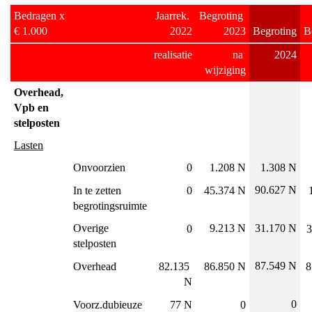
Bedragen x 
Jaarrek. 
Begroting 
€ 1.000
2022
2023
Begroting
B
realisatie
na 
2024
wijziging
Overhead, 
Vpb en 
stelposten
Lasten
Onvoorzien
0
1.208 N
1.308 N
90.627 N
In te zetten 
0
45.374 N
begrotingsruimte
Overige 
9.213 N
31.170 N
0
3
stelposten
87.549 N
Overhead
82.135 
86.850 N
8
N
0
Voorz.dubieuze 
77 N
0