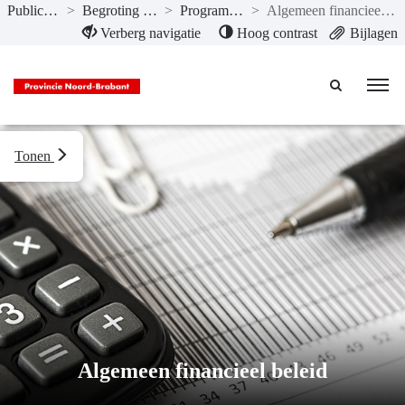
Publicaties
>
Begroting 2024
>
Programma’s
>
Algemeen financieel beleid
Naar hoofdinhoud
Verberg navigatie
Hoog contrast
Bijlagen
Tonen
Algemeen financieel beleid