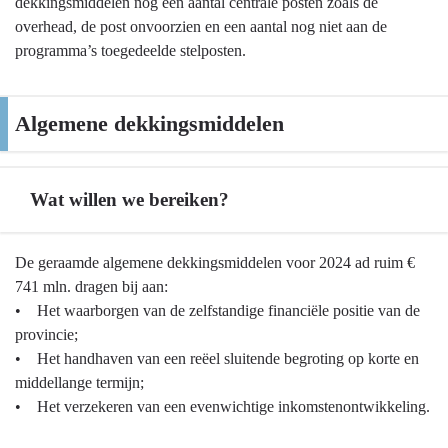
dekkingsmiddelen nog een aantal centrale posten zoals de
overhead, de post onvoorzien en een aantal nog niet aan de
programma’s toegedeelde stelposten.
Algemene dekkingsmiddelen
Wat willen we bereiken?
Terug
De geraamde algemene dekkingsmiddelen voor 2024 ad ruim €
naar
741 mln. dragen bij aan:
navigatie
• Het waarborgen van de zelfstandige financiële positie van de
-
provincie;
Algemene
• Het handhaven van een reëel sluitende begroting op korte en
dekkingsmiddelen
middellange termijn;
-
• Het verzekeren van een evenwichtige inkomstenontwikkeling.
Wat