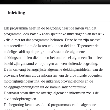
Inleiding
Terug
Elk programma heeft in de begroting naast de lasten van dat
naar
programma, ook baten - zoals specifieke uitkeringen van het Rijk
navigatie
- die direct tot dat programma behoren. Deze baten zijn meestal
-
niet toereikend om de lasten te kunnen dekken. Tegenover de
Algemeen
nadelige saldi op de programma’s staan de algemene
financieel
dekkingsmiddelen die binnen het onderdeel algemeen financieel
beleid
beleid zijn geraamd en bijdragen aan een sluitende begroting.
-
De in omvang belangrijkste algemene dekkingsmiddelen van de
Inleiding
provincie bestaan uit de inkomsten van de provinciale opcenten
motorrijtuigenbelasting, de uitkering provinciefonds en de
beleggingsopbrengsten uit de immunisatieportefeuille.
Daarnaast staan diverse overige algemene inkomsten zoals de
dividendopbrengsten.
De begroting kent naast de 10 programma's en de algemene