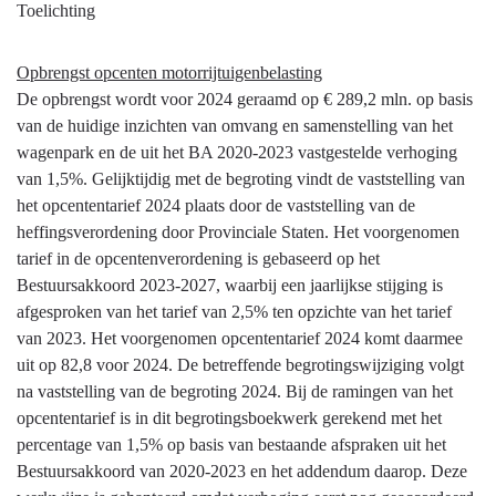
Terug
Toelichting
naar
navigatie
Opbrengst opcenten motorrijtuigenbelasting
-
De opbrengst wordt voor 2024 geraamd op € 289,2 mln. op basis
Algemene
van de huidige inzichten van omvang en samenstelling van het
dekkingsmiddelen
wagenpark en de uit het BA 2020-2023 vastgestelde verhoging
-
van 1,5%. Gelijktijdig met de begroting vindt de vaststelling van
Wat
het opcententarief 2024 plaats door de vaststelling van de
mag
heffingsverordening door Provinciale Staten. Het voorgenomen
het
tarief in de opcentenverordening is gebaseerd op het
kosten?
Bestuursakkoord 2023-2027, waarbij een jaarlijkse stijging is
afgesproken van het tarief van 2,5% ten opzichte van het tarief
van 2023. Het voorgenomen opcententarief 2024 komt daarmee
uit op 82,8 voor 2024. De betreffende begrotingswijziging volgt
na vaststelling van de begroting 2024. Bij de ramingen van het
opcententarief is in dit begrotingsboekwerk gerekend met het
percentage van 1,5% op basis van bestaande afspraken uit het
Bestuursakkoord van 2020-2023 en het addendum daarop. Deze