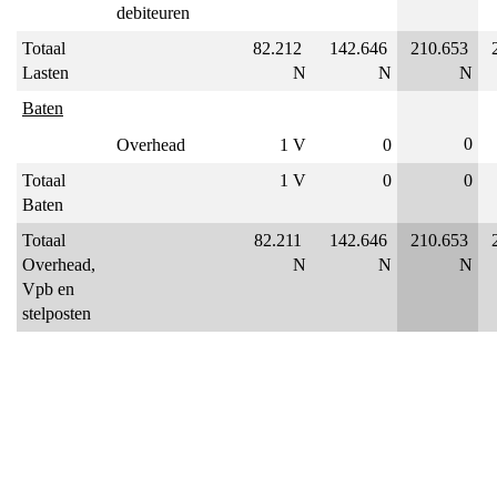
debiteuren
Totaal 
82.212 
142.646 
210.653 
Lasten
N
N
N
Baten
0
Overhead
1 V
0
Totaal 
1 V
0
0
Baten
Totaal 
82.211 
142.646 
210.653 
Overhead, 
N
N
N
Vpb en 
stelposten