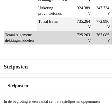
Uitkering 
324.389 
347.724 
provinciefonds
V
V
Totaal Baten
735.264 
772.996 
V
V
Totaal Algemene 
725.263 
767.085 
dekkingsmiddelen
V
V
Stelposten
Stelposten
Terug
In de begroting is een aantal centrale (stel)posten opgenomen
naar