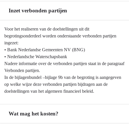
willen
we
Inzet verbonden partijen
bereiken?
Terug
Voor het realiseren van de doelstellingen uit dit
naar
begrotingsonderdeel worden onderstaande verbonden partijen
navigatie
ingezet:
-
• Bank Nederlandse Gemeenten NV (BNG)
Algemene
• Nederlandsche Waterschapsbank
dekkingsmiddelen
Nadere informatie over de verbonden partijen staat in de paragraaf
-
Verbonden partijen.
Inzet
In de bijlagenbundel –bijlage 9b van de begroting is aangegeven
verbonden
op welke wijze deze verbonden partijen bijdragen aan de
partijen
doelstellingen van het algemeen financieel beleid.
Wat mag het kosten?