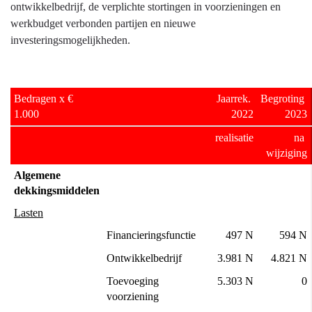
ontwikkelbedrijf, de verplichte stortingen in voorzieningen en
werkbudget verbonden partijen en nieuwe
investeringsmogelijkheden.
Bedragen x € 
Jaarrek. 
Begroting 
1.000
2022
2023
realisatie
na 
wijziging
Algemene 
dekkingsmiddelen
Lasten
Financieringsfunctie
497 N
594 N
Ontwikkelbedrijf
3.981 N
4.821 N
Toevoeging 
5.303 N
0
voorziening