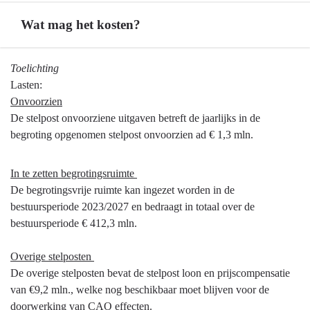
navigatie
-
Wat mag het kosten?
Stelposten
-
Terug
Toelichting
Stelposten
naar
Lasten:
navigatie
Onvoorzien
-
De stelpost onvoorziene uitgaven betreft de jaarlijks in de
Stelposten
begroting opgenomen stelpost onvoorzien ad € 1,3 mln.
-
Wat
In te zetten begrotingsruimte
mag
De begrotingsvrije ruimte kan ingezet worden in de
het
bestuursperiode 2023/2027 en bedraagt in totaal over de
kosten?
bestuursperiode € 412,3 mln.
Overige stelposten
De overige stelposten bevat de stelpost loon en prijscompensatie
van €9,2 mln., welke nog beschikbaar moet blijven voor de
doorwerking van CAO effecten.