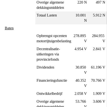
Overige algemene 
220 N
497 N
dekkingsmiddelen
Totaal Lasten
10.001 
5.912 N
N
Baten
Opbrengst opcenten 
278.895 
284.955 
motorrijtuigenbelasting
V
V
Decentralisatie-
4.954 V
2.841 V
uitkeringen via 
provinciefonds
Dividenden
30.850 
61.196 V
V
Financieringsfunctie
40.352 
70.766 V
V
Ontwikkelbedrijf
2.058 V
1.909 V
Overige algemene 
53.766 
3.606 V
dekkingsmiddelen
V