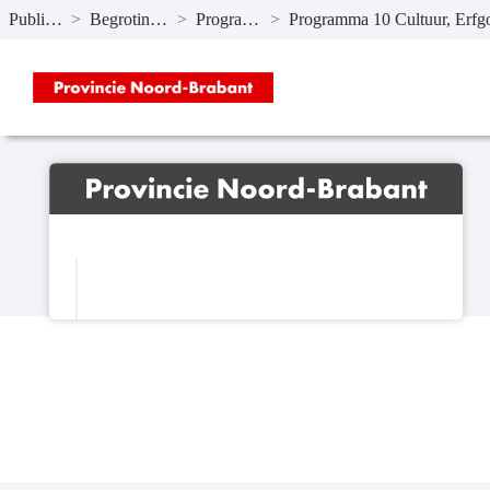
Publicaties
>
Begroting 2024
>
Programma’s
>
Naar hoofdinhoud