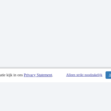
tie kijk in ons
Privacy Statement
.
tiedatum: 28-09-2023
Alleen strikt noodzakelijk
A
tgegevens
 Statement
p