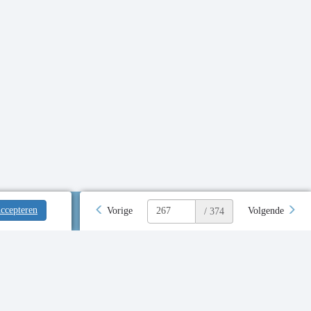
ccepteren
Vorige
Volgende
/ 374