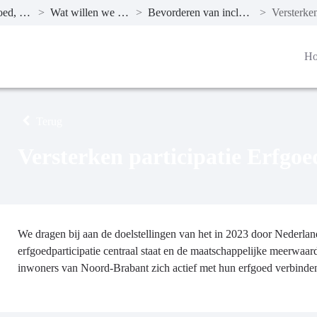
Programma 10 Cultuur, Erfgoed, Sport en Vrijetijd
>
Wat willen we bereiken?
>
Bevorderen van inclusief aanbod
>
H
Terug
Versterken participatie Erfgoe
We dragen bij aan de doelstellingen van het in 2023 door Nederla
erfgoedparticipatie centraal staat en de maatschappelijke meerwaa
inwoners van Noord-Brabant zich actief met hun erfgoed verbinde