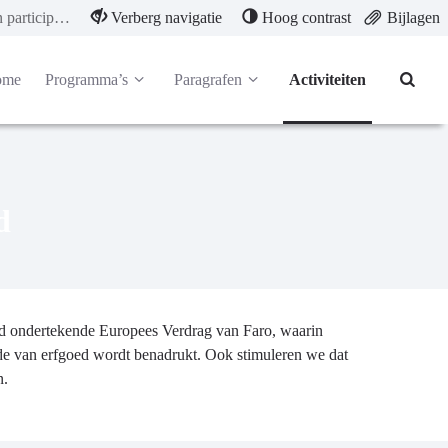
Versterken participatie Erfgoed
Verberg navigatie
Hoog contrast
Bijlagen
ome
Programma’s
Paragrafen
Activiteiten
d
nd ondertekende Europees Verdrag van Faro, waarin
rde van erfgoed wordt benadrukt. Ook stimuleren we dat
n.