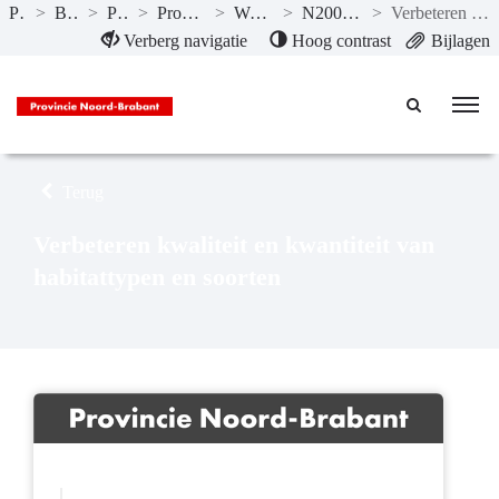
Publicaties
>
Begroting 2024
>
Programma’s
>
Programma 4 Natuur en milieu
>
Wat willen we bereiken?
>
N2000-gebieden hersteld en versterkt
>
Verbeteren kwaliteit en kwantiteit van habitattypen en soorten
Naar hoofdinhoud
Verberg navigatie
Hoog contrast
Bijlagen
Terug
Verbeteren kwaliteit en kwantiteit van
habitattypen en soorten