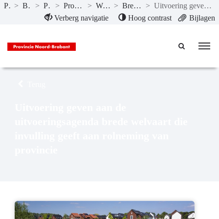
Publicaties
>
Begroting 2024
>
Programma’s
>
Programma 1 Bestuur en veiligheid
>
Wat willen we bereiken?
>
Brede Welvaart incl. Gezondheid
>
Uitvoering geven aan de uitvoeringsagenda brede welvaart die invulling geeft aan rolneming van provincie
Naar hoofdinhoud
Verberg navigatie
Hoog contrast
Bijlagen
Terug
Uitvoering geven aan de
uitvoeringsagenda brede welvaart die
invulling geeft aan rolneming van
provincie