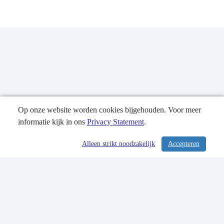
Op onze website worden cookies bijgehouden. Voor meer
informatie kijk in ons
Privacy Statement
.
Publicatiedatum: 28-09-2023
Alleen strikt noodzakelijk
Accepteren
/ 374
Contactgegevens
Privacy Statement
Sitemap