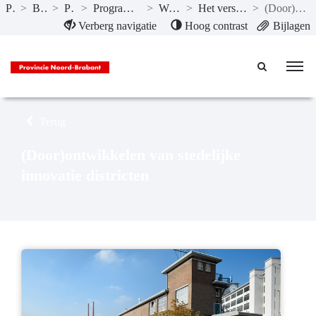
Publicaties
>
Begroting 2024
>
Programma’s
>
Programma 5 Economie, Kennis en Talentontwikkeling
>
Wat willen we bereiken?
>
Het versterken van de ruimtelijke-economische structuur
>
(Door)ontwikkelen van stedelijke innovatie districten
Naar hoofdinhoud
Verberg navigatie
Hoog contrast
Bijlagen
Terug
(Door)ontwikkelen van stedelijke
innovatie districten