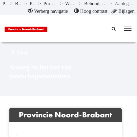
Publicaties
>
Begroting 2024
>
Programma’s
>
Programma 4 Natuur en milieu
>
Wat willen we bereiken?
>
Behoud, herstel en ontwikkeling van landschappen
>
Aanleg en herstel van landschapselementen
Naar hoofdinhoud
Verberg navigatie
Hoog contrast
Bijlagen
Terug
Aanleg en herstel van
landschapselementen