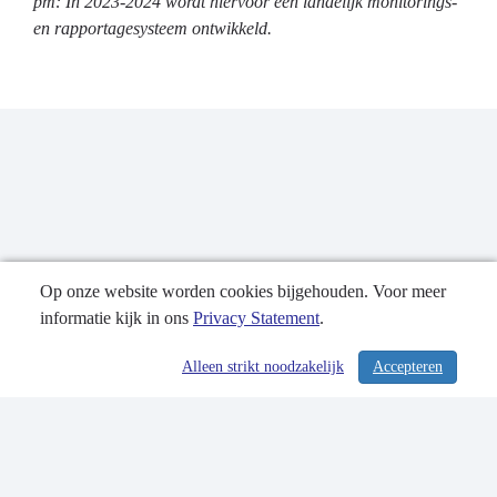
pm: In 2023-2024 wordt hiervoor een landelijk monitorings-
en rapportagesysteem ontwikkeld.
Op onze website worden cookies bijgehouden. Voor meer
informatie kijk in ons
Privacy Statement
.
Publicatiedatum: 28-09-2023
Alleen strikt noodzakelijk
Accepteren
/ 374
Contactgegevens
Privacy Statement
Sitemap