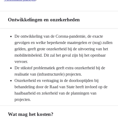
Mobiliteitsontwikkeling
-
Verbonden
Ontwikkelingen en onzekerheden
partijen
Terug
De ontwikkeling van de Corona-pandemie, de exacte
naar
gevolgen en welke beperkende maatregelen er (nog) zullen
navigatie
gelden, geeft grote onzekerheid bij de uitvoering van het
-
mobiliteitsbeleid. Dit zal het geval zijn bij het openbaar
Programma
vervoer.
9
De stikstof problematiek geeft extra onzekerheid bij de
Mobiliteitsontwikkeling
realisatie van (infrastructurele) projecten.
-
Onzekerheid en vertraging in de doorlooptijden bij
Ontwikkelingen
behandeling door de Raad van State heeft invloed op de
en
haalbaarheid en zekerheid van de planningen van
onzekerheden
projecten.
Wat mag het kosten?