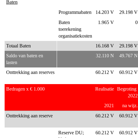
Baten
Programmabaten
14.203 V
29.198 V
Baten 
1.965 V
0
toerekening 
organisatiekosten
Totaal Baten
16.168 V
29.198 V
Saldo van baten en 
32.110 N
49.767 N
lasten
Onttrekking aan reserves
60.212 V
60.912 V
Bedragen x € 1.000
Realisatie
Begroting 
2022
2021
na wijz.
Onttrekking aan reserve
60.212 V
60.912 V
Reserve DU; 
60.212 V
60.912 V