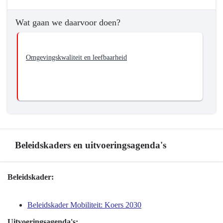
Mobiliteitsontwikkeling
-
Wat gaan we daarvoor doen?
Wat
willen
we
Omgevingskwaliteit en leefbaarheid
bereiken?
-
We
gaan
voor
schone,
stille
en
Beleidskaders en uitvoeringsagenda's
gezonde
mobiliteit
Terug
Beleidskader:
naar
navigatie
Beleidskader Mobiliteit: Koers 2030
-
Uitvoeringsagenda's: