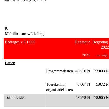
SmartwayZ.NL (€ 8,8 mln).
9. 
Mobiliteitsontwikkeling
Bedragen x € 1.000
Realisatie
Begroting 
2022
2021
na wijz.
Lasten
Programmalasten
40.210 N
73.093 N
Toerekening 
8.067 N
5.872 N
organisatiekosten
Totaal Lasten
48.278 N
78.965 N