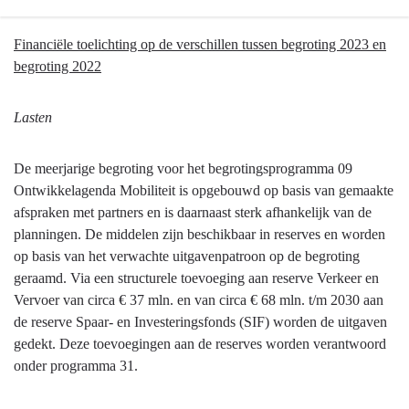
Terug
Financiële toelichting op de verschillen tussen begroting 2023 en
naar
begroting 2022
navigatie
-
Lasten
Programma
9
De meerjarige begroting voor het begrotingsprogramma 09
Mobiliteitsontwikkeling
Ontwikkelagenda Mobiliteit is opgebouwd op basis van gemaakte
-
afspraken met partners en is daarnaast sterk afhankelijk van de
Wat
planningen. De middelen zijn beschikbaar in reserves en worden
mag
op basis van het verwachte uitgavenpatroon op de begroting
het
geraamd. Via een structurele toevoeging aan reserve Verkeer en
kosten?
Vervoer van circa € 37 mln. en van circa € 68 mln. t/m 2030 aan
de reserve Spaar- en Investeringsfonds (SIF) worden de uitgaven
gedekt. Deze toevoegingen aan de reserves worden verantwoord
onder programma 31.