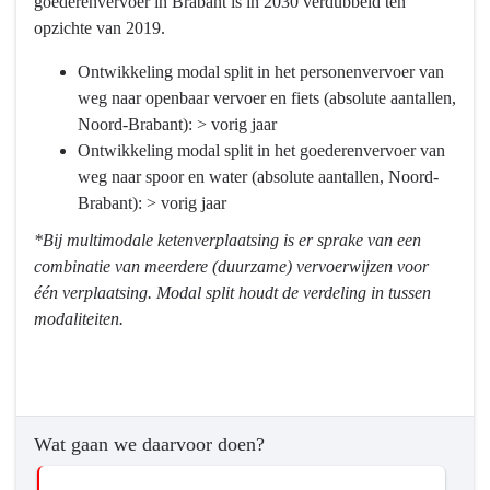
goederenvervoer in Brabant is in 2030 verdubbeld ten
-
opzichte van 2019.
Programma
9
Ontwikkeling modal split in het personenvervoer van
Mobiliteitsontwikkeling
weg naar openbaar vervoer en fiets (absolute aantallen,
-
Noord-Brabant): > vorig jaar
Wat
Ontwikkeling modal split in het goederenvervoer van
willen
weg naar spoor en water (absolute aantallen, Noord-
we
Brabant): > vorig jaar
bereiken?
*Bij multimodale ketenverplaatsing is er sprake van een
-
combinatie van meerdere (duurzame) vervoerwijzen voor
We
één verplaatsing. Modal split houdt de verdeling in tussen
gaan
modaliteiten.
voor
een
samenhangend
mobiliteitssysteem.
Wat gaan we daarvoor doen?