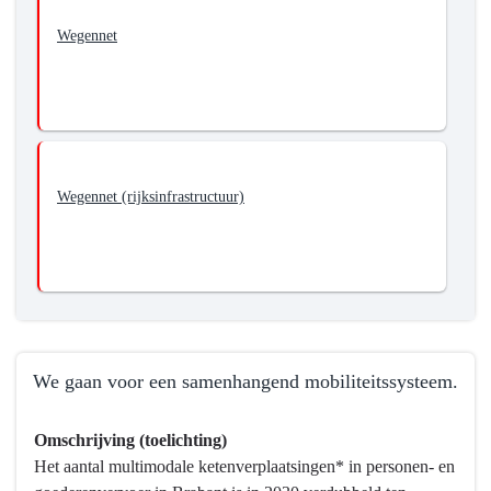
Wegennet
Wegennet (rijksinfrastructuur)
We gaan voor een samenhangend mobiliteitssysteem.
Terug
Omschrijving (toelichting)
naar
Het aantal multimodale ketenverplaatsingen* in personen- en
navigatie