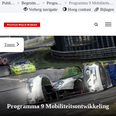
Publicaties
>
Begroting 2023
>
Programma’s
>
Programma 9 Mobiliteitsontwikkeling
Naar hoofdinhoud
Verberg navigatie
Hoog contrast
Bijlagen
Tonen
Programma 9 Mobiliteitsontwikkeling