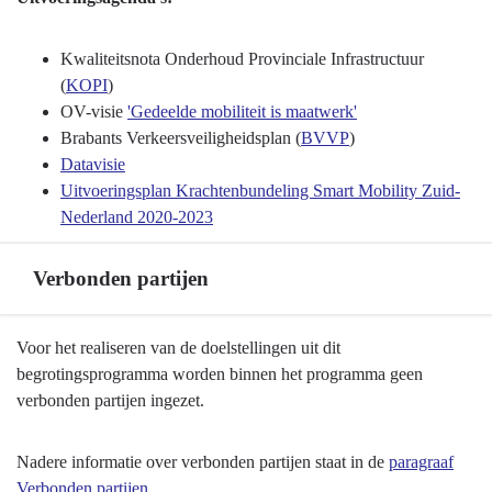
Programma
9
Mobiliteitsontwikkeling
Kwaliteitsnota Onderhoud Provinciale Infrastructuur
-
(
KOPI
)
Beleidskaders
OV-visie
'Gedeelde mobiliteit is maatwerk'
en
Brabants Verkeersveiligheidsplan (
BVVP
)
uitvoeringsagenda's
Datavisie
Uitvoeringsplan Krachtenbundeling Smart Mobility Zuid-
Nederland 2020-2023
Verbonden partijen
Terug
Voor het realiseren van de doelstellingen uit dit
naar
begrotingsprogramma worden binnen het programma geen
navigatie
verbonden partijen ingezet.
-
Programma
Nadere informatie over verbonden partijen staat in de
paragraaf
9
Verbonden partijen
.