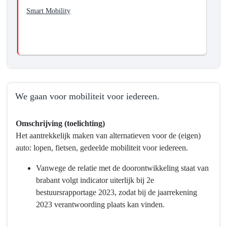
Smart Mobility
We gaan voor mobiliteit voor iedereen.
Terug
Omschrijving (toelichting)
naar
Het aantrekkelijk maken van alternatieven voor de (eigen)
navigatie
auto: lopen, fietsen, gedeelde mobiliteit voor iedereen.
-
Programma
Vanwege de relatie met de doorontwikkeling staat van
9
brabant volgt indicator uiterlijk bij 2e
Mobiliteitsontwikkeling
bestuursrapportage 2023, zodat bij de jaarrekening
-
2023 verantwoording plaats kan vinden.
Wat
willen