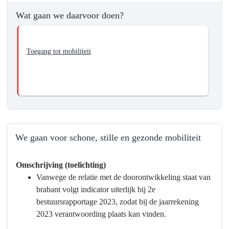
we
Wat gaan we daarvoor doen?
bereiken?
-
We
Toegang tot mobiliteit
gaan
voor
mobiliteit
voor
iedereen.
We gaan voor schone, stille en gezonde mobiliteit
Terug
Omschrijving (toelichting)
naar
Vanwege de relatie met de doorontwikkeling staat van
navigatie
brabant volgt indicator uiterlijk bij 2e
-
bestuursrapportage 2023, zodat bij de jaarrekening
Programma
2023 verantwoording plaats kan vinden.
9