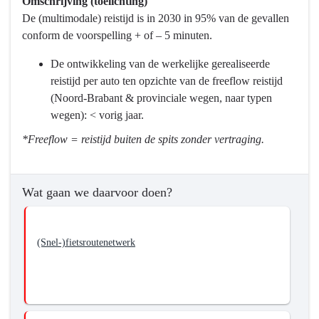
Omschrijving (toelichting)
Programma
naar
De (multimodale) reistijd is in 2030 in 95% van de gevallen
9
navigatie
conform de voorspelling + of – 5 minuten.
Mobiliteitsontwikkeling
-
-
Programma
De ontwikkeling van de werkelijke gerealiseerde
Wat
9
reistijd per auto ten opzichte van de freeflow reistijd
willen
Mobiliteitsontwikkeling
(Noord-Brabant & provinciale wegen, naar typen
we
-
wegen): < vorig jaar.
bereiken?
Wat
*Freeflow = reistijd buiten de spits zonder vertraging.
willen
we
bereiken?
Wat gaan we daarvoor doen?
-
We
gaan
(Snel-)fietsroutenetwerk
voor
een
robuust
en
betrouwbaar