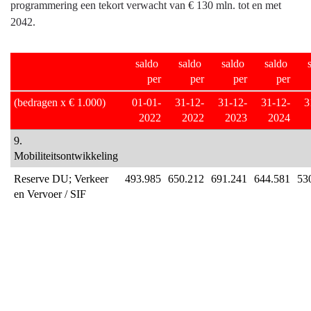
programmering een tekort verwacht van € 130 mln. tot en met
2042.
saldo 
saldo 
saldo 
saldo 
per
per
per
per
(bedragen x € 1.000)
01-01-
31-12-
31-12-
31-12-
3
2022
2022
2023
2024
9. 
Mobiliteitsontwikkeling
Reserve DU; Verkeer 
493.985
650.212
691.241
644.581
53
en Vervoer / SIF