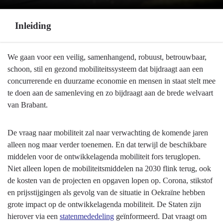
Inleiding
Terug
We gaan voor een veilig, samenhangend, robuust, betrouwbaar,
naar
schoon, stil en gezond mobiliteitssysteem dat bijdraagt aan een
navigatie
concurrerende en duurzame economie en mensen in staat stelt mee
-
te doen aan de samenleving en zo bijdraagt aan de brede welvaart
Programma
van Brabant.
9
Mobiliteitsontwikkeling
De vraag naar mobiliteit zal naar verwachting de komende jaren
-
alleen nog maar verder toenemen. En dat terwijl de beschikbare
Inleiding
middelen voor de ontwikkelagenda mobiliteit fors teruglopen.
Niet alleen lopen de mobiliteitsmiddelen na 2030 flink terug, ook
de kosten van de projecten en opgaven lopen op. Corona, stikstof
en prijsstijgingen als gevolg van de situatie in Oekraïne hebben
grote impact op de ontwikkelagenda mobiliteit. De Staten zijn
hierover via een
statenmededeling
geïnformeerd. Dat vraagt om