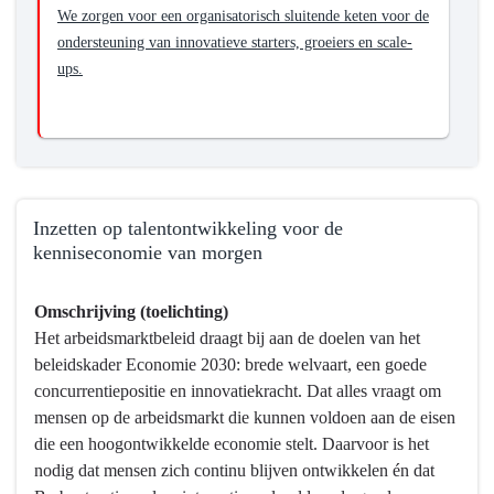
We zorgen voor een organisatorisch sluitende keten voor de
ondersteuning van innovatieve starters, groeiers en scale-
ups.
Inzetten op talentontwikkeling voor de
kenniseconomie van morgen
Terug
Omschrijving (toelichting)
naar
Het arbeidsmarktbeleid draagt bij aan de doelen van het
navigatie
beleidskader Economie 2030: brede welvaart, een goede
-
concurrentiepositie en innovatiekracht. Dat alles vraagt om
Programma
mensen op de arbeidsmarkt die kunnen voldoen aan de eisen
5
die een hoogontwikkelde economie stelt. Daarvoor is het
Economie,
nodig dat mensen zich continu blijven ontwikkelen én dat
Kennis