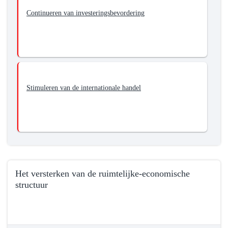
Continueren van investeringsbevordering
Stimuleren van de internationale handel
Het versterken van de ruimtelijke-economische
structuur
Terug
naar
navigatie