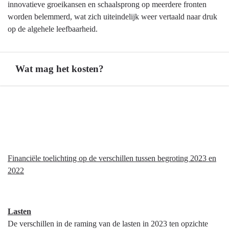
en
innovatieve groeikansen en schaalsprong op meerdere fronten
onzekerheden
worden belemmerd, wat zich uiteindelijk weer vertaald naar druk
op de algehele leefbaarheid.
Wat mag het kosten?
Terug
naar
navigatie
-
Programma
Financiële toelichting op de verschillen tussen begroting 2023 en
5
2022
Economie,
Kennis
en
Talentontwikkeling
Lasten
-
De verschillen in de raming van de lasten in 2023 ten opzichte