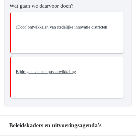
Wat gaan we daarvoor doen?
-
Programma
5
(Door)ontwikkelen van stedelijke innovatie districten
Economie,
Kennis
en
Talentontwikkeling
-
Wat
Bijdragen aan campusontwikkeling
willen
we
bereiken?
-
Het
versterken
van
de
Beleidskaders en uitvoeringsagenda's
ruimtelijke-