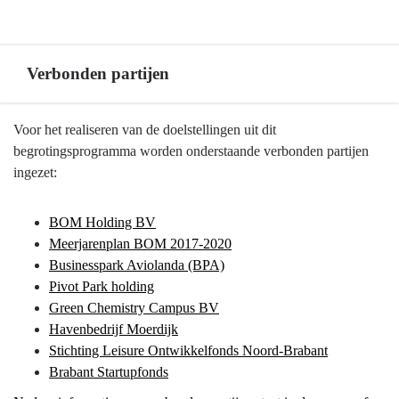
Verbonden partijen
Terug
Voor het realiseren van de doelstellingen uit dit
naar
begrotingsprogramma worden onderstaande verbonden partijen
navigatie
ingezet:
-
Programma
BOM Holding BV
5
Meerjarenplan BOM 2017-2020
Economie,
Businesspark Aviolanda (BPA)
Kennis
Pivot Park holding
en
Green Chemistry Campus BV
Talentontwikkeling
Havenbedrijf Moerdijk
-
Stichting Leisure Ontwikkelfonds Noord-Brabant
Verbonden
Brabant Startupfonds
partijen