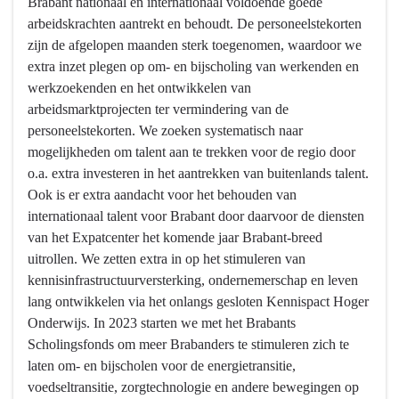
Brabant nationaal en internationaal voldoende goede
en
arbeidskrachten aantrekt en behoudt. De personeelstekorten
Talentontwikkeling
zijn de afgelopen maanden sterk toegenomen, waardoor we
-
extra inzet plegen op om- en bijscholing van werkenden en
Wat
werkzoekenden en het ontwikkelen van
willen
arbeidsmarktprojecten ter vermindering van de
we
personeelstekorten. We zoeken systematisch naar
bereiken?
mogelijkheden om talent aan te trekken voor de regio door
-
o.a. extra investeren in het aantrekken van buitenlands talent.
Inzetten
Ook is er extra aandacht voor het behouden van
op
internationaal talent voor Brabant door daarvoor de diensten
talentontwikkeling
van het Expatcenter het komende jaar Brabant-breed
voor
uitrollen. We zetten extra in op het stimuleren van
de
kennisinfrastructuurversterking, ondernemerschap en leven
kenniseconomie
lang ontwikkelen via het onlangs gesloten Kennispact Hoger
van
Onderwijs. In 2023 starten we met het Brabants
morgen
Scholingsfonds om meer Brabanders te stimuleren zich te
laten om- en bijscholen voor de energietransitie,
voedseltransitie, zorgtechnologie en andere bewegingen op