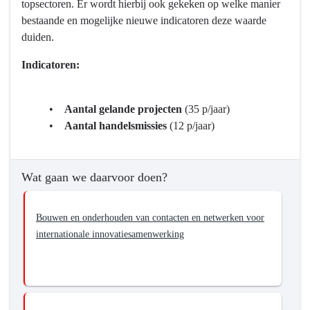
topsectoren. Er wordt hierbij ook gekeken op welke manier
Kennis
bestaande en mogelijke nieuwe indicatoren deze waarde
en
duiden.
Talentontwikkeling
-
Indicatoren:
Wat
willen
we
•
Aantal gelande projecten
(35 p/jaar)
bereiken?
•
Aantal handelsmissies
(12 p/jaar)
-
Realiseren
van
Wat gaan we daarvoor doen?
sterkere
clusters
Bouwen en onderhouden van contacten en netwerken voor
door
internationale innovatiesamenwerking
Europese
en
internationale
samenwerking