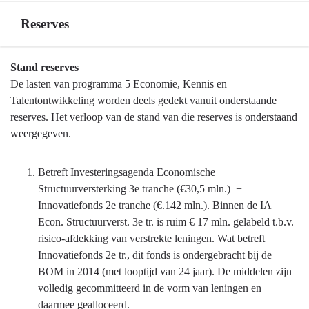
Reserves
Terug
Stand reserves
naar
De lasten van programma 5 Economie, Kennis en
navigatie
Talentontwikkeling worden deels gedekt vanuit onderstaande
-
reserves. Het verloop van de stand van die reserves is onderstaand
Programma
weergegeven.
5
Economie,
Betreft Investeringsagenda Economische
Kennis
Structuurversterking 3e tranche (€30,5 mln.) +
en
Innovatiefonds 2e tranche (€.142 mln.). Binnen de IA
Talentontwikkeling
Econ. Structuurverst. 3e tr. is ruim € 17 mln. gelabeld t.b.v.
-
risico-afdekking van verstrekte leningen. Wat betreft
Reserves
Innovatiefonds 2e tr., dit fonds is ondergebracht bij de
BOM in 2014 (met looptijd van 24 jaar). De middelen zijn
volledig gecommitteerd in de vorm van leningen en
daarmee gealloceerd.