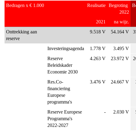
Bedragen x € 1.000
Realisatie
Begroting 
B
2022
2021
na wijz.
Onttrekking aan 
9.518 V
54.164 V
3
reserve
Investeringsagenda
1.778 V
3.495 V
Reserve 
4.263 V
23.972 V
2
Beleidskader 
Economie 2030
Res.Co-
3.476 V
24.667 V
financiering 
Europese 
programma's
Reserve Europese 
-
2.030 V
Programma's 
2022-2027