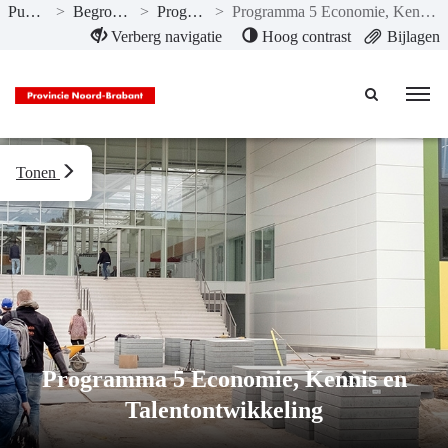
Publicaties
>
Begroting 2023
>
Programma’s
>
Programma 5 Economie, Kennis en Talentontwikkeling
Naar hoofdinhoud
Verberg navigatie
Hoog contrast
Bijlagen
Tonen
Programma 5 Economie, Kennis en
Talentontwikkeling