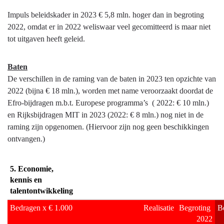
Impuls beleidskader in 2023 € 5,8 mln. hoger dan in begroting
2022, omdat er in 2022 weliswaar veel gecomitteerd is maar niet
tot uitgaven heeft geleid.
Baten
De verschillen in de raming van de baten in 2023 ten opzichte van
2022 (bijna € 18 mln.), worden met name veroorzaakt doordat de
Efro-bijdragen m.b.t. Europese programma’s ( 2022: € 10 mln.)
en Rijksbijdragen MIT in 2023 (2022: € 8 mln.) nog niet in de
raming zijn opgenomen. (Hiervoor zijn nog geen beschikkingen
ontvangen.)
5. Economie, 
kennis en 
talentontwikkeling
Bedragen x € 1.000
Realisatie
Begroting 
B
2022