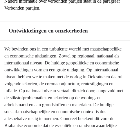
Nadere informatie over verbonden partijen staat in de
paragraaf
Verbonden partijen
.
Ontwikkelingen en onzekerheden
Terug
We bevinden ons in een turbulente wereld met maatschappelijke
naar
en economische uitdagingen. Zowel op regionaal, nationaal als
navigatie
internationaal niveau. De huidige geopolitieke en economische
-
ontwikkelingen vormen een grote uitdaging. Op internationaal
Programma
niveau hebben we te maken met de oorlog in Oekraïne en daaruit
5
volgende tekorten, de coronaconjunctuur, rentestijgingen en
Economie,
inflatie. Op nationaal niveau vertaalt dit zich door, aangevuld met
Kennis
de stikstofproblematiek en tekorten op de woning- en
en
arbeidsmarkt en aan grondstoffen en materialen. De huidige
Talentontwikkeling
sociaal-maatschappelijke en economische context is dus
-
allesbehalve rustig te noemen. Concreet betekent dit voor de
Ontwikkelingen
Brabantse economie dat de essentiële en randvoorwaardelijke