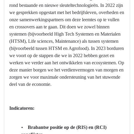
en
rond bestaande en nieuwe sleuteltechnologieën. In 2022 zijn
willen
Talentontwikkeling
we gesprekken opgestart met het bedrijfsleven, overheden en
we
-
onze samenwerkingspartners om deze leemtes op te vullen
bereiken?
Wat
en crossovers aan te gaan. Dit doen we zowel binnen
willen
systemen (bijvoorbeeld High Tech Systemen en Materialen
we
(HTSM), Life sciences, Maintenance) als tussen systemen
bereiken?
(bijvoorbeeld tussen HTSM en Agrofood). In 2023 borduren
-
we voort op de stappen die we in 2022 hebben gezet en
Stimuleren
werken we verder aan het ontwikkelen van ecosystemen. Op
van
deze manier borgen we het verdienvermogen van morgen en
missie-
zorgen we voor maximale ondersteuning van het stuwende
gedreven
deel van de economie.
innovatie
door
sterke
ecosystemen
Indicatoren:
en
clusters
•
Brabantse positie op de (RIS) en (RCI)
van