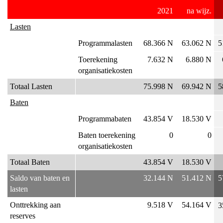
2021
na wijz.
Lasten
Programmalasten
68.366 N
63.062 N
5
Toerekening 
7.632 N
6.880 N
organisatiekosten
Totaal Lasten
75.998 N
69.942 N
5
Baten
Programmabaten
43.854 V
18.530 V
Baten toerekening 
0
0
organisatiekosten
Totaal Baten
43.854 V
18.530 V
Saldo van baten en 
32.144 N
51.412 N
5
lasten
Onttrekking aan 
9.518 V
54.164 V
3
reserves