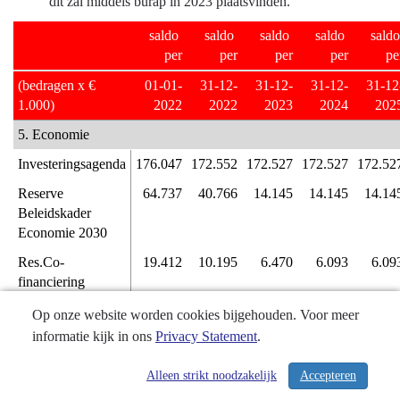
dit zal middels burap in 2023 plaatsvinden.
saldo 
saldo 
saldo 
saldo 
saldo 
per
per
per
per
pe
(bedragen x € 
01-01-
31-12-
31-12-
31-12-
31-12
1.000)
2022
2022
2023
2024
202
5. Economie
Investeringsagenda
176.047
172.552
172.527
172.527
172.52
Reserve 
64.737
40.766
14.145
14.145
14.14
Beleidskader 
Economie 2030
Res.Co-
19.412
10.195
6.470
6.093
6.09
financiering 
Europese 
Op onze website worden cookies bijgehouden. Voor meer
programma's
informatie kijk in ons
Privacy Statement
.
Reserve Europese 
22.253
18.588
18.588
18.58
Programma's 
Alleen strikt noodzakelijk
Accepteren
/ 343
2022-2027