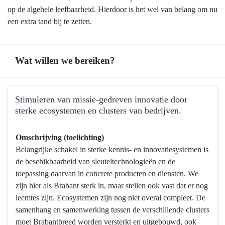
op de algehele leefbaarheid. Hierdoor is het wel van belang om nu
een extra tand bij te zetten.
Wat willen we bereiken?
Terug
Stimuleren van missie-gedreven innovatie door
naar
sterke ecosystemen en clusters van bedrijven.
navigatie
-
Terug
Omschrijving (toelichting)
Programma
naar
Belangrijke schakel in sterke kennis- en innovatiesystemen is
5
navigatie
de beschikbaarheid van sleuteltechnologieën en de
Economie,
-
toepassing daarvan in concrete producten en diensten. We
Kennis
Programma
zijn hier als Brabant sterk in, maar stellen ook vast dat er nog
en
5
leemtes zijn. Ecosystemen zijn nog niet overal compleet. De
Talentontwikkeling
Economie,
samenhang en samenwerking tussen de verschillende clusters
-
Kennis
moet Brabantbreed worden versterkt en uitgebouwd, ook
Wat