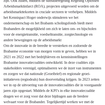
zijn. Ook zullen, middels de subsidieregeling Regeling Oplossen
Arbeidsmarktinfarct (ROA), projecten uitgevoerd worden om de
arbeidsmarkttekorten in cruciale sectoren te verhelpen. Middels
het Kennispact Hoger onderwijs stimuleren we het
ondernemerschap en het Brabants scholingsfonds biedt meer
Brabanders de mogelijkheid om zich te laten om- en bijscholen
voor de energietransitie, voedseltransitie, zorgtechnologie en
andere bewegingen op de arbeidsmarkt
Om de innovatie in de breedte te versterken en zodoende de
Brabantse economie van morgen vorm te geven, hebben we in
2021 en 2022 met het bedrijfsleven en kennisinstellingen
Brabantse innovatiecoalities ontwikkeld. In deze coalities zijn
stakeholders verenigd, optimaliseren we de inzet van instrumenten
en zorgen we dat nationale (Groeibrief) en regionale groei-
initiatieven (regiodeals) hun doorvertaling krijgen. In 2023 zetten
we in op de uitvoering van de innovatiecoalities die in voorgaande
jaren zijn opgestart. Middels de KPI’s in elke innovatiecoalitie
dragen we er zorg voor dat deze bijdragen aan de bredere
welvaart voor de Brabander. Tegelijkertijd werken we met de