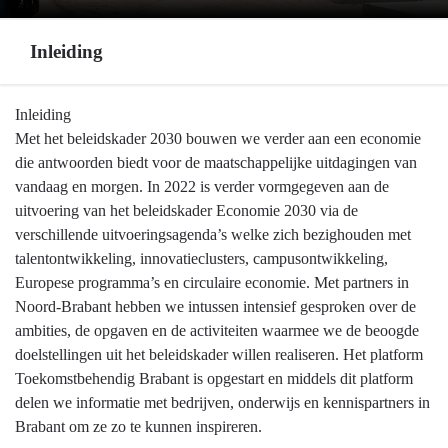
Inleiding
Terug
Inleiding
naar
Met het beleidskader 2030 bouwen we verder aan een economie
navigatie
die antwoorden biedt voor de maatschappelijke uitdagingen van
-
vandaag en morgen. In 2022 is verder vormgegeven aan de
Programma
uitvoering van het beleidskader Economie 2030 via de
5
verschillende uitvoeringsagenda’s welke zich bezighouden met
Economie,
talentontwikkeling, innovatieclusters, campusontwikkeling,
Kennis
Europese programma’s en circulaire economie. Met partners in
en
Noord-Brabant hebben we intussen intensief gesproken over de
Talentontwikkeling
ambities, de opgaven en de activiteiten waarmee we de beoogde
-
doelstellingen uit het beleidskader willen realiseren. Het platform
Inleiding
Toekomstbehendig Brabant is opgestart en middels dit platform
delen we informatie met bedrijven, onderwijs en kennispartners in
Brabant om ze zo te kunnen inspireren.