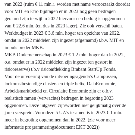
Wat
van 2022 (ruim € 11 mln.), worden met name veroorzaakt doordat
mag
voor MIT en Efro-bijdragen er in 2023 nog geen bedragen
het
geraamd zijn terwijl in 2022 hiervoor een bedrag is opgenomen
kosten?
van € 22,6 mln. (en dus in 2023 lager). Zie ook verschil baten.
Werkbudget in 2023 € 3,6 mln. hoger ten opzichte van 2022,
omdat in 2022 middelen zijn ingezet (afgeraamd) t.b.v. MIT en
impuls breder MKB.
MKB Ondernemerschap in 2023 € 1,2 mln. hoger dan in 2022,
o.a. omdat er in 2022 middelen zijn ingezet (en gestort in
risicoreserve) t.b.v risicoafdekking Brabant StartUp Fonds.
Voor de uitvoering van de uitvoeringsagenda’s Campussen,
toekomstbestendige clusters en triple helix, DataEconomie,
Arbeidsmarktbeleid en Circulaire Economie zijn er o.b.v.
realistisch ramen (verwachte) bedragen in begroting 2023
opgenomen. Deze uitgaven zijn/worden niet gelijkmatig over de
jaren verspreid. Voor deze 5 UA's tesamen is in 2023 € 1 mln.
meer in begroting opgenomen dan in 2022. (zie voor meer
informatie programmeringsdocument EKT 2022))