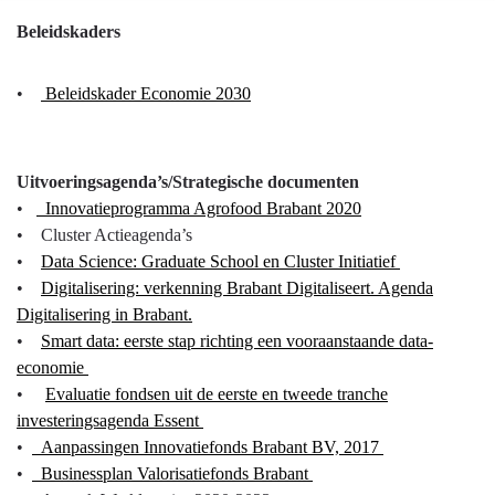
economische
Terug
Beleidskaders
structuur
naar
navigatie
•
Beleidskader Economie 2030
-
Programma
5
Uitvoeringsagenda’s/Strategische documenten
Economie,
•
Innovatieprogramma Agrofood Brabant 2020
Kennis
• Cluster Actieagenda’s
en
•
Data Science: Graduate School en Cluster Initiatief
Talentontwikkeling
•
Digitalisering: verkenning Brabant Digitaliseert. Agenda
-
Digitalisering in Brabant.
Beleidskaders
•
Smart data: eerste stap richting een vooraanstaande data-
en
economie
uitvoeringsagenda's
•
Evaluatie fondsen uit de eerste en tweede tranche
investeringsagenda Essent
•
Aanpassingen Innovatiefonds Brabant BV, 2017
•
Businessplan Valorisatiefonds Brabant