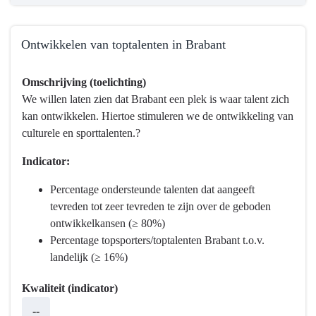
Ontwikkelen van toptalenten in Brabant
Terug
Omschrijving (toelichting)
naar
We willen laten zien dat Brabant een plek is waar talent zich
navigatie
kan ontwikkelen. Hiertoe stimuleren we de ontwikkeling van
-
culturele en sporttalenten.?
Programma
10
Indicator:
Vrijetijd,
Cultuur,
Percentage ondersteunde talenten dat aangeeft
Sport
tevreden tot zeer tevreden te zijn over de geboden
en
ontwikkelkansen (≥ 80%)
Erfgoed
Percentage topsporters/toptalenten Brabant t.o.v.
-
landelijk (≥ 16%)
Wat
Kwaliteit (indicator)
willen
we
--