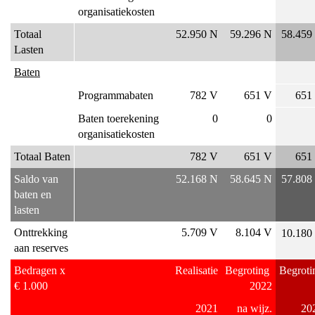
Wat
organisatiekosten
mag
Totaal 
52.950 N
59.296 N
58.459
het
Lasten
kosten?
Baten
Programmabaten
782 V
651 V
651
Baten toerekening 
0
0
organisatiekosten
Totaal Baten
782 V
651 V
651
Saldo van 
52.168 N
58.645 N
57.808
baten en 
lasten
Onttrekking 
5.709 V
8.104 V
10.180
aan reserves
Bedragen x 
Realisatie
Begroting 
Begroti
€ 1.000
2022
2021
na wijz.
20