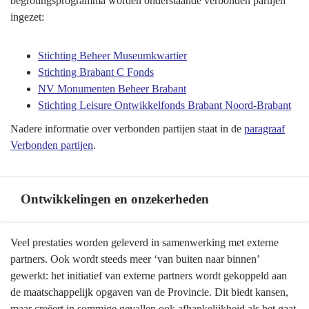
begrotingsprogramma worden onderstaande verbonden partijen
en
navigatie
ingezet:
uitvoeringsagenda's
-
Programma
Stichting Beheer Museumkwartier
10
Stichting Brabant C Fonds
Vrijetijd,
NV Monumenten Beheer Brabant
Cultuur,
Stichting Leisure Ontwikkelfonds Brabant Noord-Brabant
Sport
Nadere informatie over verbonden partijen staat in de
paragraaf
en
Verbonden partijen
.
Erfgoed
-
Verbonden
Ontwikkelingen en onzekerheden
partijen
Terug
Veel prestaties worden geleverd in samenwerking met externe
naar
partners. Ook wordt steeds meer ‘van buiten naar binnen’
navigatie
gewerkt: het initiatief van externe partners wordt gekoppeld aan
-
de maatschappelijk opgaven van de Provincie. Dit biedt kansen,
Programma
maar creëert in sommige gevallen ook afhankelijkheid als het gaat