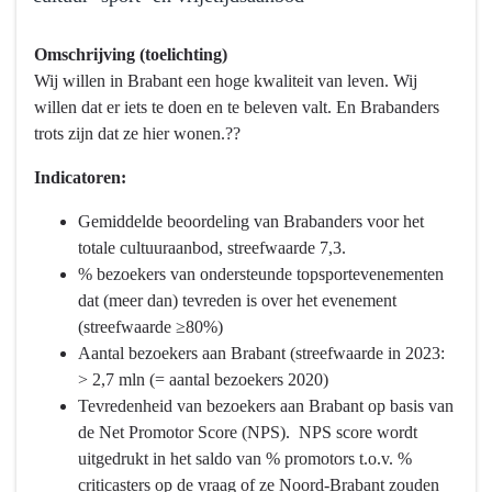
navigatie
-
Terug
Omschrijving (toelichting)
Programma
naar
Wij willen in Brabant een hoge kwaliteit van leven. Wij
10
navigatie
willen dat er iets te doen en te beleven valt. En Brabanders
Vrijetijd,
-
trots zijn dat ze hier wonen.??
Cultuur,
Programma
Sport
10
Indicatoren:
en
Vrijetijd,
Erfgoed
Cultuur,
Gemiddelde beoordeling van Brabanders voor het
-
Sport
totale cultuuraanbod, streefwaarde 7,3.
Wat
en
% bezoekers van ondersteunde topsportevenementen
willen
Erfgoed
dat (meer dan) tevreden is over het evenement
we
-
(streefwaarde ≥80%)
bereiken?
Wat
Aantal bezoekers aan Brabant (streefwaarde in 2023:
willen
> 2,7 mln (= aantal bezoekers 2020)
we
Tevredenheid van bezoekers aan Brabant op basis van
bereiken?
de Net Promotor Score (NPS). NPS score wordt
-
uitgedrukt in het saldo van % promotors t.o.v. %
Onderscheidend,
criticasters op de vraag of ze Noord-Brabant zouden