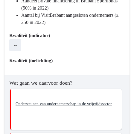
willen
Aandeel private financiering in Brabant Sportfonds
we
(50% in 2022)
bereiken?
Aantal bij VisitBrabant aangesloten ondernemers (≥
-
250 in 2022)
Versterken
Kwaliteit (indicator)
van
innovatief
--
vermogen
en
Kwaliteit (toelichting)
ondernemerschap
van
de
Wat gaan we daarvoor doen?
cultuur,
sport
en
Ondersteunen van ondernemerschap in de vrijetijdssector
vrijetijdssector