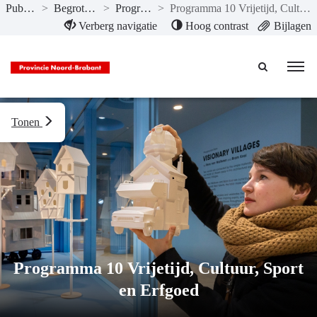
Publicaties
>
Begroting 2023
>
Programma’s
>
Programma 10 Vrijetijd, Cultuur, Sport en Erfgoed
Naar hoofdinhoud
Verberg navigatie
Hoog contrast
Bijlagen
Tonen
Programma 10 Vrijetijd, Cultuur, Sport
en Erfgoed