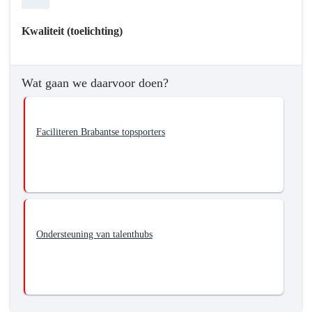
bereiken?
-
Kwaliteit (toelichting)
Ontwikkelen
van
toptalenten
Wat gaan we daarvoor doen?
in
Brabant
Faciliteren Brabantse topsporters
Ondersteuning van talenthubs