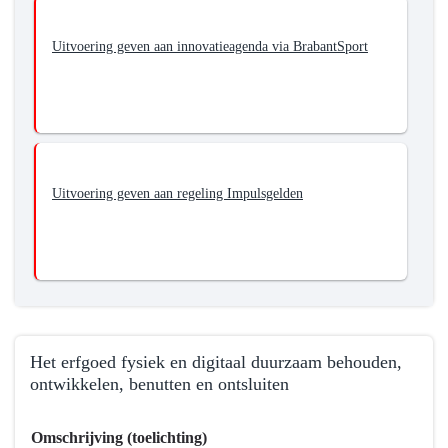
Uitvoering geven aan innovatieagenda via BrabantSport
Uitvoering geven aan regeling Impulsgelden
Het erfgoed fysiek en digitaal duurzaam behouden,
ontwikkelen, benutten en ontsluiten
Terug
Omschrijving (toelichting)
naar