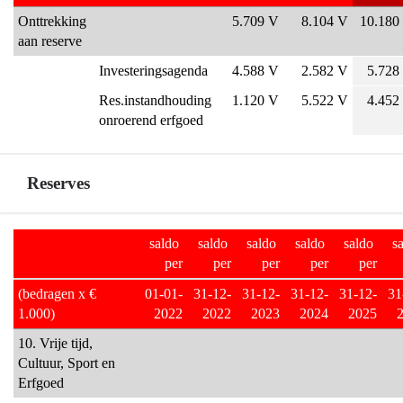
Onttrekking 
5.709 V
8.104 V
10.180
aan reserve
Investeringsagenda
4.588 V
2.582 V
5.728
Res.instandhouding 
1.120 V
5.522 V
4.452
onroerend erfgoed
Reserves
Terug
saldo 
saldo 
saldo 
saldo 
saldo 
sa
naar
per
per
per
per
per
navigatie
(bedragen x € 
01-01-
31-12-
31-12-
31-12-
31-12-
31
-
1.000)
2022
2022
2023
2024
2025
Programma
10. Vrije tijd, 
10
Cultuur, Sport en 
Vrijetijd,
Erfgoed
Cultuur,