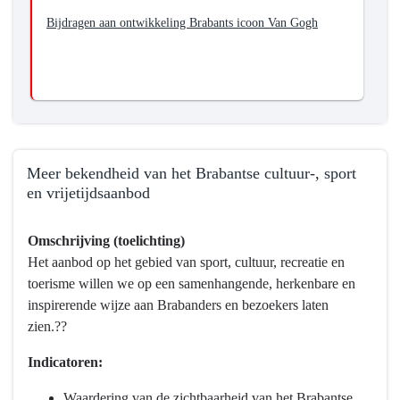
Bijdragen aan ontwikkeling Brabants icoon Van Gogh
Meer bekendheid van het Brabantse cultuur-, sport
en vrijetijdsaanbod
Terug
Omschrijving (toelichting)
naar
Het aanbod op het gebied van sport, cultuur, recreatie en
navigatie
toerisme willen we op een samenhangende, herkenbare en
-
inspirerende wijze aan Brabanders en bezoekers laten
Programma
zien.??
10
Vrijetijd,
Indicatoren:
Cultuur,
Sport
Waardering van de zichtbaarheid van het Brabantse