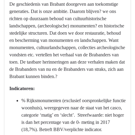
De geschiedenis van Brabant doorgeven aan toekomstige
navigatie
generaties. Dat is onze ambitie. Daarom blijven? we ons
-
richten op duurzaam behoud van cultuurhistorische
Programma
landschappen, (archeologische) monumenten? en historische
10
stedelijke structuren. Dat doen we door restauratie, behoud
Vrijetijd,
en bescherming van monumenten en landschappen. Want
Cultuur,
monumenten, cultuurlandschappen, collecties archeologische
Sport
vondsten etc. vertellen het verhaal van de Brabanders van
en
toen. De tastbare herinneringen aan deze verhalen maken dat
Erfgoed
de Brabanders van nu en de Brabanders van straks, zich aan
-
Brabant kunnen binden.?
Wat
willen
Indicatoren:
we
bereiken?
% Rijksmonumenten (exclusief oorspronkelijke functie
-
woonhuis), weergegeven naar de staat van het casco,
Het
categorie ‘matig’ en ‘slecht’. Streefwaarde: niet hoger
erfgoed
is dan het percentage van de 0- meting in 2017
fysiek
(18,7%). Betreft BBV/verplichte indicator.