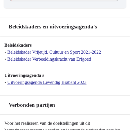
Beleidskaders en uitvoeringsagenda's
Terug
Beleidskaders
naar
•
Beleidskader Vrijetijd, Cultuur en Sport 2021-2022
navigatie
•
Beleidskader Verbeeldingskracht van Erfgoed
-
Programma
Uitvoeringsagenda’s
10
•
Uitvoeringsagenda Levendig Brabant 2023
Vrijetijd,
Cultuur,
Sport
Verbonden partijen
en
Erfgoed
-
Terug
Voor het realiseren van de doelstellingen uit dit
Beleidskaders
naar