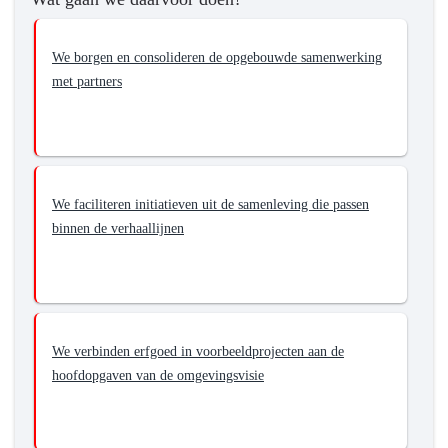
van
erfgoed
We borgen en consolideren de opgebouwde samenwerking
en
met partners
ter
versterking
van
de
omgevingskwaliteit
We faciliteren initiatieven uit de samenleving die passen
van
binnen de verhaallijnen
Brabant.
We verbinden erfgoed in voorbeeldprojecten aan de
hoofdopgaven van de omgevingsvisie