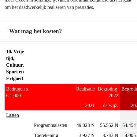
10
om het daadwerkelijk realiseren van prestaties.
Vrijetijd,
Cultuur,
Sport
Wat mag het kosten?
en
Erfgoed
Terug
-
10. Vrije 
naar
Ontwikkelingen
tijd, 
navigatie
Cultuur, 
en
Sport en 
-
onzekerheden
Erfgoed
Programma
10
Bedragen x 
Realisatie
Begroting 
Begroti
Vrijetijd,
€ 1.000
2022
Cultuur,
2021
na wijz.
20
Sport
Lasten
en
Erfgoed
Programmalasten
49.023 N
55.552 N
54.454
-
Toerekening 
3.927 N
3.743 N
4.005