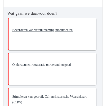
en
digitaal
duurzaam
Wat gaan we daarvoor doen?
behouden,
ontwikkelen,
benutten
Bevorderen van verduurzaming monumenten
en
ontsluiten
Ondersteunen restauratie onroerend erfgoed
Stimuleren van gebruik Cultuurhistorische Waardekaart
(CHW)