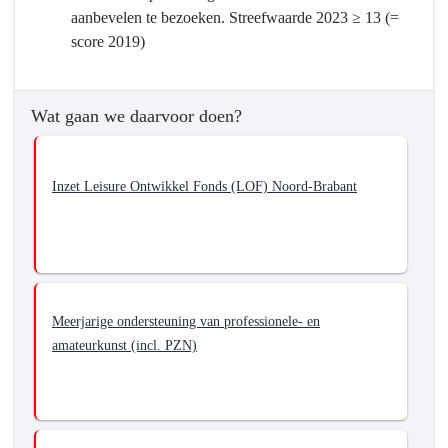
divers
aanbevelen te bezoeken. Streefwaarde 2023 ≥ 13 (=
en
score 2019)
inclusief
Brabants
cultuur-
Wat gaan we daarvoor doen?
sport-
en
vrijetijdsaanbod
Inzet Leisure Ontwikkel Fonds (LOF) Noord-Brabant
Meerjarige ondersteuning van professionele- en
amateurkunst (incl. PZN)