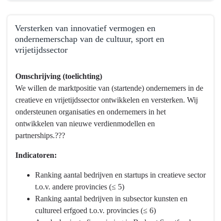
Versterken van innovatief vermogen en
ondernemerschap van de cultuur, sport en
vrijetijdssector
Terug
Omschrijving (toelichting)
naar
We willen de marktpositie van (startende) ondernemers in de
navigatie
creatieve en vrijetijdssector ontwikkelen en versterken. Wij
-
ondersteunen organisaties en ondernemers in het
Programma
ontwikkelen van nieuwe verdienmodellen en
10
partnerships.???
Vrijetijd,
Cultuur,
Indicatoren:
Sport
en
Ranking aantal bedrijven en startups in creatieve sector
Erfgoed
t.o.v. andere provincies (≤ 5)
-
Ranking aantal bedrijven in subsector kunsten en
Wat
cultureel erfgoed t.o.v. provincies (≤ 6)