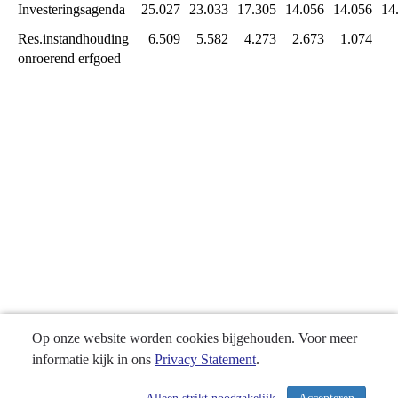
Sport
Investeringsagenda
25.027
23.033
17.305
14.056
14.056
14
en
Res.instandhouding 
6.509
5.582
4.273
2.673
1.074
Erfgoed
onroerend erfgoed
-
Reserves
Op onze website worden cookies bijgehouden. Voor meer
informatie kijk in ons
Privacy Statement
.