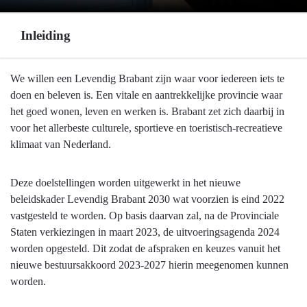
Inleiding
Terug
We willen een Levendig Brabant zijn waar voor iedereen iets te
naar
doen en beleven is. Een vitale en aantrekkelijke provincie waar
navigatie
het goed wonen, leven en werken is. Brabant zet zich daarbij in
-
voor het allerbeste culturele, sportieve en toeristisch-recreatieve
Programma
klimaat van Nederland.
10
Vrijetijd,
Deze doelstellingen worden uitgewerkt in het nieuwe
Cultuur,
beleidskader Levendig Brabant 2030 wat voorzien is eind 2022
Sport
vastgesteld te worden. Op basis daarvan zal, na de Provinciale
en
Staten verkiezingen in maart 2023, de uitvoeringsagenda 2024
Erfgoed
worden opgesteld. Dit zodat de afspraken en keuzes vanuit het
-
nieuwe bestuursakkoord 2023-2027 hierin meegenomen kunnen
Inleiding
worden.