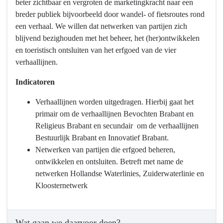
beter zichtbaar en vergroten de marketingkracht naar een
en
breder publiek bijvoorbeeld door wandel- of fietsroutes rond
Erfgoed
een verhaal. We willen dat netwerken van partijen zich
-
blijvend bezighouden met het beheer, het (her)ontwikkelen
Wat
en toeristisch ontsluiten van het erfgoed van de vier
willen
verhaallijnen.
we
bereiken?
Indicatoren
-
De
Verhaallijnen worden uitgedragen. Hierbij gaat het
(verbeeldings)kracht
primair om de verhaallijnen Bevochten Brabant en
van
Religieus Brabant en secundair om de verhaallijnen
erfgoed
Bestuurlijk Brabant en Innovatief Brabant.
benutten
Netwerken van partijen die erfgoed beheren,
en
ontwikkelen en ontsluiten. Betreft met name de
inzetten
netwerken Hollandse Waterlinies, Zuiderwaterlinie en
voor
Kloosternetwerk
behoud
en
ontwikkeling
Wat gaan we daarvoor doen?