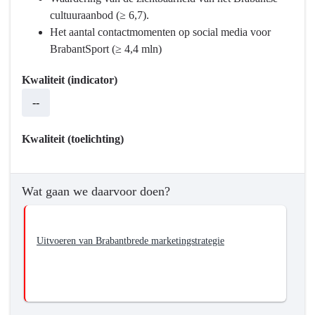
en
cultuuraanbod (≥ 6,7).
Erfgoed
Het aantal contactmomenten op social media voor
-
BrabantSport (≥ 4,4 mln)
Wat
Kwaliteit (indicator)
willen
we
--
bereiken?
-
Kwaliteit (toelichting)
Meer
bekendheid
van
Wat gaan we daarvoor doen?
het
Brabantse
cultuur-,
Uitvoeren van Brabantbrede marketingstrategie
sport
en
vrijetijdsaanbod