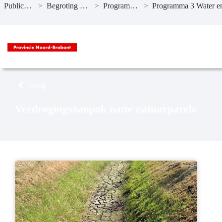
Publicaties
>
Begroting 2025
>
Programma’s
>
Naar hoofdinhoud
Terug
Verdrogingsaanpak natte natuurparels