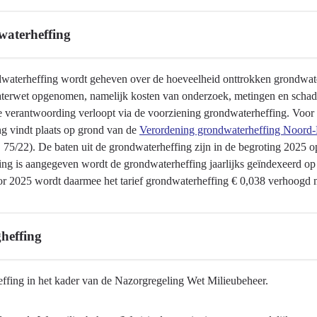
aterheffing
waterheffing wordt geheven over de hoeveelheid onttrokken grondwater.
erwet opgenomen, namelijk kosten van onderzoek, metingen en schade
le verantwoording verloopt via de voorziening grondwaterheffing. Voor
ng vindt plaats op grond van de
Verordening grondwaterheffing Noord
 75/22). De baten uit de grondwaterheffing zijn in de begroting 2025
ing is aangegeven wordt de grondwaterheffing jaarlijks geïndexeerd o
or 2025 wordt daarmee het tarief grondwaterheffing € 0,038 verhoogd 
ffing
heffing
ffing in het kader van de Nazorgregeling Wet Milieubeheer.