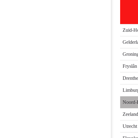
heffingen
-
Provinciale
lastendruk
Zuid-H
m.b.t.
Gelderl
opcenten
motorrijtuigen
Gronin
Fryslân
Drenth
Limbur
Noord-
Zeelan
Utrecht