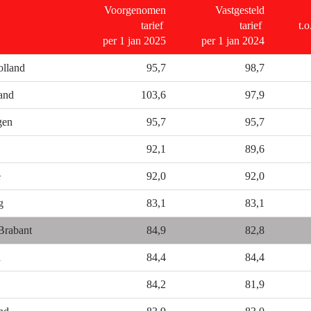
Voorgenomen
Vastgesteld
tarief
tarief
t.o
per 1 jan 2025
per 1 jan 2024
olland
95,7
98,7
and
103,6
97,9
belasting
gen
95,7
95,7
92,1
89,6
e
92,0
92,0
g
83,1
83,1
Brabant
84,9
82,8
d
84,4
84,4
84,2
81,9