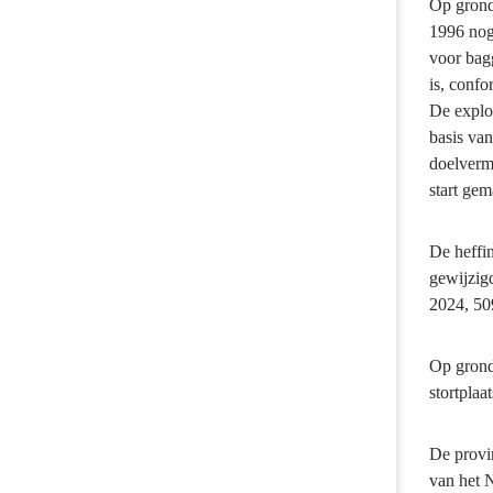
Op grond
-
1996 nog 
Provinciale
voor bag
heffingen
is, confo
-
De exploi
Nazorgheffin
basis va
doelvermo
start ge
De heffin
gewijzigd
2024, 50
Op grond
stortplaa
De provi
van het N