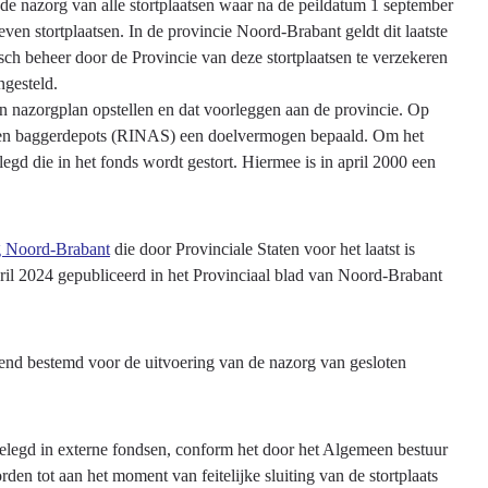
e nazorg van alle stortplaatsen waar na de peildatum 1 september
ven stortplaatsen. In de provincie Noord-Brabant geldt dit laatste
h beheer door de Provincie van deze stortplaatsen te verzekeren
ingesteld.
een nazorgplan opstellen en dat voorleggen aan de provincie. Op
 en baggerdepots (RINAS) een doelvermogen bepaald. Om het
gd die in het fonds wordt gestort. Hiermee is in april 2000 een
g Noord-Brabant
die door Provinciale Staten voor het laatst is
pril 2024 gepubliceerd in het Provinciaal blad van Noord-Brabant
tend bestemd voor de uitvoering van de nazorg van gesloten
elegd in externe fondsen, conform het door het Algemeen bestuur
en tot aan het moment van feitelijke sluiting van de stortplaats