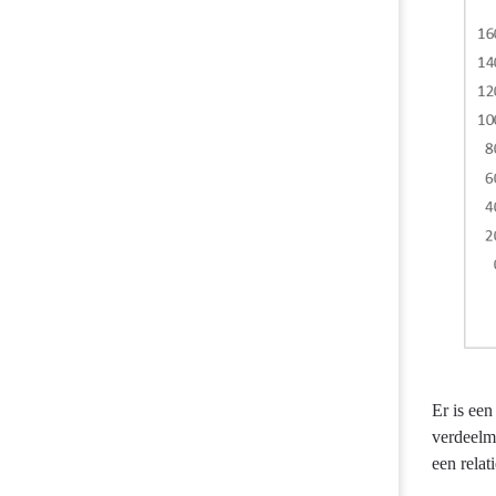
Er is een
verdeelmo
een relat