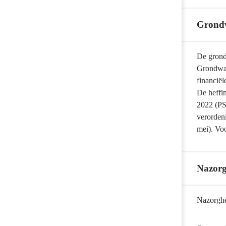
Grondw
Terug
De grond
naar
Grondwat
navigatie
financië
-
De heffi
Provinciale
2022 (PS
heffingen
verorden
-
mei). Vo
Grondwaterhe
Nazorg
Terug
Nazorghe
naar
navigatie