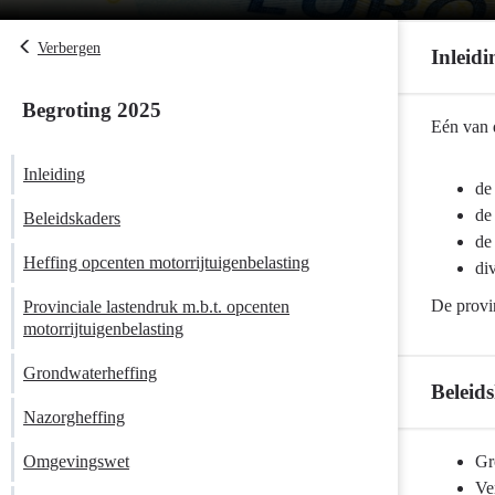
Verbergen
Inleidi
Begroting 2025
Terug
Eén van d
naar
Inleiding
navigatie
de
-
de
Beleidskaders
Provinciale
de
heffingen
Heffing opcenten motorrijtuigenbelasting
di
-
De provin
Provinciale lastendruk m.b.t. opcenten
Inleiding
motorrijtuigenbelasting
Grondwaterheffing
Beleid
Nazorgheffing
Terug
Omgevingswet
Gr
naar
Ve