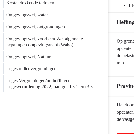
Kostendekkende tarieven
navigatie
Le
-
Omgevingswet, water
Provinciale
Heffin
heffingen
Omgevingswet, ontgrondingen
-
Omgevingswet, voorheen Wet algemene
Terug
Beleidskaders
Op grond
bepalingen omgevingsrecht (Wabo)
naar
opcenten
navigatie
de belas
Omgevingswet, Natuur
-
mln.
Leges milieuvergunningen
Provinciale
heffingen
Leges Vergunningen/ontheffingen
-
Provin
Legesverordening 2022, paragraaf 3.1 t/m 3.3
Heffing
opcenten
Terug
Het door 
motorrijtuigen
naar
opcenten
navigatie
de vastg
-
Provinciale