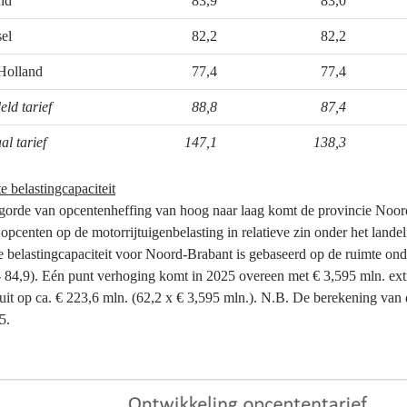
nd
83,9
83,0
sel
82,2
82,2
Holland
77,4
77,4
ld tarief
88,8
87,4
l tarief
147,1
138,3
 belastingcapaciteit
gorde van opcentenheffing van hoog naar laag komt de provincie Noord-
 opcenten op de motorrijtuigenbelasting in relatieve zin onder het land
e belastingcapaciteit voor Noord-Brabant is gebaseerd op de ruimte ond
/- 84,9). Eén punt verhoging komt in 2025 overeen met € 3,595 mln. ext
it op ca. € 223,6 mln. (62,2 x € 3,595 mln.). N.B. De berekening van 
5.