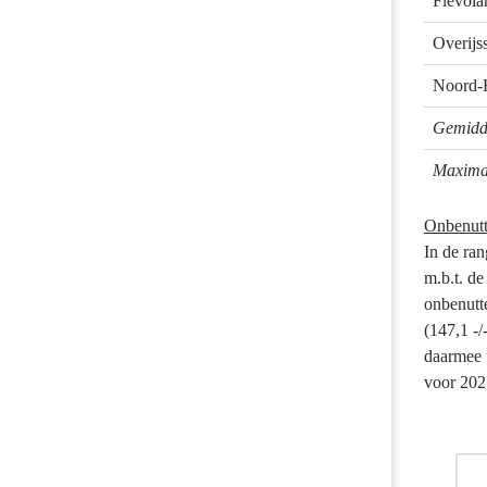
Flevola
Overijs
Noord-
Gemidde
Maximaa
Onbenutte
In de ran
m.b.t. de
onbenutt
(147,1 -
daarmee u
voor 202