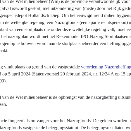
 van de Wet milieubeheer (Wm) is de provincie verantwoordelijk voor d
afval is/wordt gestort, met uitzondering van (mede) door het Rijk gedre
gerspeciedepot Hollandsch Diep. Om het eeuwigdurend milieu hygiënisc
rm de wettelijke regeling, een Nazorgfonds (een aparte rechtspersoon) 
tant van een stortplaats die onder deze wettelijke regeling valt, moet 
g
n het nazorgplan wordt met het Rekenmodel IPO-Nazorg Stortplaatsen
gen op te bouwen wordt aan de stortplaatsbeheerder een heffing opgele
maakt.
g vindt plaats op grond van de vastgestelde
verordening Nazorgheffin
 op 5 april 2024 (Statenvoorstel 20 februari 2024, nr. 12/24 A op 15 a
99).
 van de Wet milieubeheer is de opbrengst van de nazorgheffing uitslui
tsen.
ncie fungeert als ontvanger voor het Nazorgfonds. De gelden worden b
azorgfonds vastgestelde beleggingsstatuut. De beleggingsresultaten word