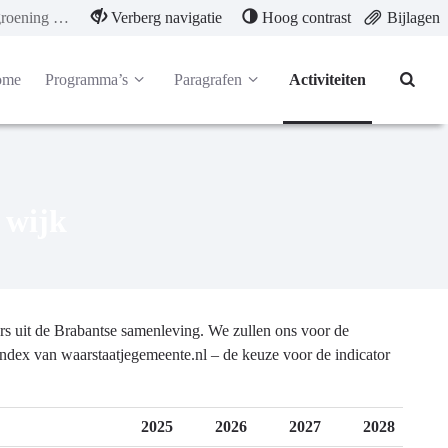
Stimuleren vergroening van de wijk
Verberg navigatie
Hoog contrast
Bijlagen
ome
Programma’s
Paragrafen
Activiteiten
 wijk
s uit de Brabantse samenleving. We zullen ons voor de
ndex van waarstaatjegemeente.nl – de keuze voor de indicator
2025
2026
2027
2028