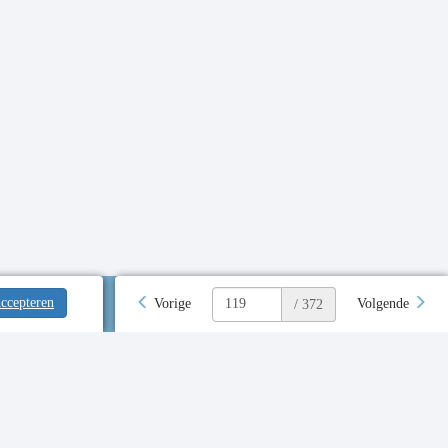
ccepteren
Vorige
Volgende
/ 372