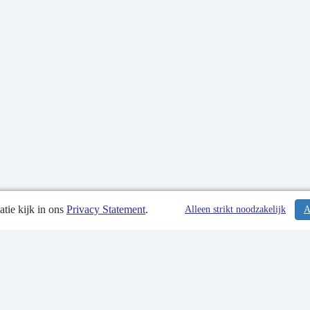
tie kijk in ons
Privacy Statement
.
tiedatum: 26-09-2024
Alleen strikt noodzakelijk
A
tgegevens
 Statement
p