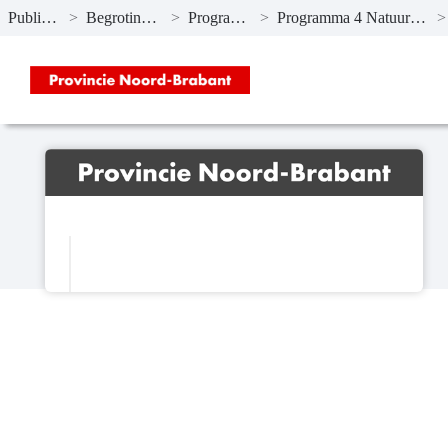
Publicaties
>
Begroting 2025
>
Programma’s
>
Programma 4 Natuur en milieu
>
Naar hoofdinhoud