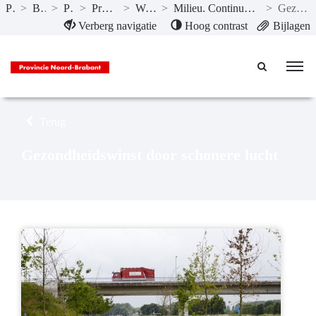
Publicaties
>
Begroting 2025
>
Programma’s
>
Programma 4 Natuur en milieu
>
Wat willen we bereiken?
>
Milieu. Continue verbetering van de luchtkwaliteit en vermindering van de geluid-, geur- en lichthinder
>
Gezondheidswinst door schonere lucht
Naar hoofdinhoud
Verberg navigatie
Hoog contrast
Bijlagen
Terug
Gezondheidswinst door schonere lucht