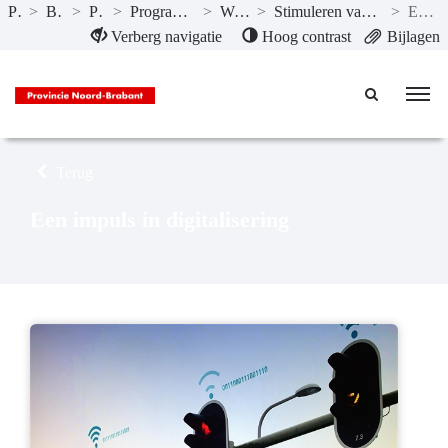
Publicaties
>
Begroting 2025
>
Programma’s
>
Programma 5 Economie, Kennis en Talentontwikkeling
>
Wat willen we bereiken?
>
Stimuleren van missie-gedreven innovatie door sterke ecosystemen en clusters van bedrijven.
>
Een impuls in digitalisering
Naar hoofdinhoud
Verberg navigatie
Hoog contrast
Bijlagen
Terug
Een impuls in digitalisering