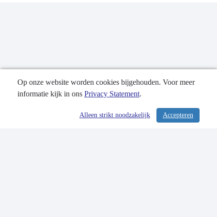
Op onze website worden cookies bijgehouden. Voor meer
informatie kijk in ons
Privacy Statement
.
Publicatiedatum: 26-09-2024
Alleen strikt noodzakelijk
Accepteren
/ 372
Contactgegevens
Privacy Statement
Sitemap