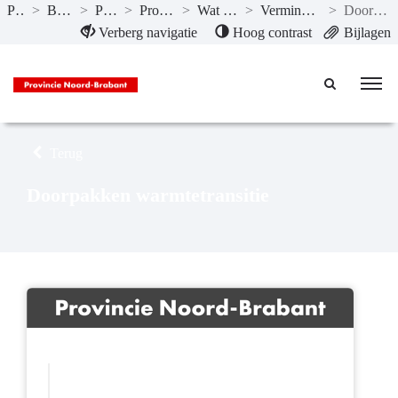
Publicaties
>
Begroting 2025
>
Programma’s
>
Programma 6 Energie
>
Wat willen we bereiken?
>
Verminderen emissies broeikasgassen
>
Doorpakken warmtetransitie
Naar hoofdinhoud
Verberg navigatie
Hoog contrast
Bijlagen
Terug
Doorpakken warmtetransitie