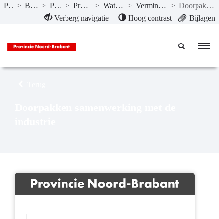
Publicaties
>
Begroting 2025
>
Programma’s
>
Programma 6 Energie
>
Wat willen we bereiken?
>
Verminderen emissies broeikasgassen
>
Doorpakken samenwerking met de industrie
Naar hoofdinhoud
Verberg navigatie
Hoog contrast
Bijlagen
Terug
Doorpakken samenwerking met de
industrie