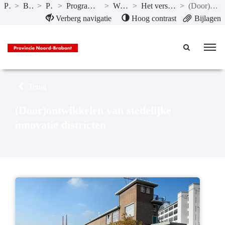
Publicaties
>
Begroting 2025
>
Programma’s
>
Programma 5 Economie, Kennis en Talentontwikkeling
>
Wat willen we bereiken?
>
Het versterken van de ruimtelijke-economische structuur
>
(Door)ontwikkelen van stedelijke innovatie districten
Naar hoofdinhoud
Verberg navigatie
Hoog contrast
Bijlagen
Terug
(Door)ontwikkelen van stedelijke
innovatie districten