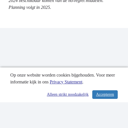
2024 beschikbaar komen van de no-regret middelen.
Planning volgt in 2025.
Op onze website worden cookies bijgehouden. Voor meer
informatie kijk in ons
Privacy Statement
.
Publicatiedatum: 26-09-2024
Alleen strikt noodzakelijk
Accepteren
/ 372
Contactgegevens
Privacy Statement
Sitemap