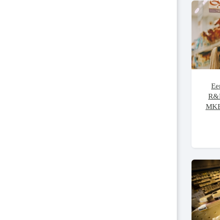
Ee
R&D
MKB 