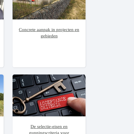
Concrete aanpak in projecten en
gebieden
De selectie-eisen en
gunningscriteria voor