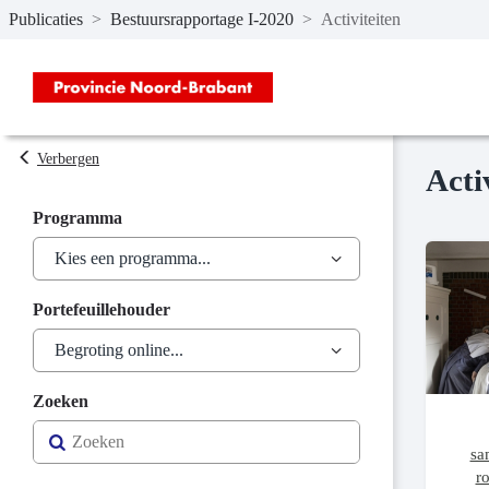
Publicaties
>
Bestuursrapportage I-2020
>
Activiteiten
Naar hoofdinhoud
Verbergen
Acti
Programma
Portefeuillehouder
Zoeken
sa
r