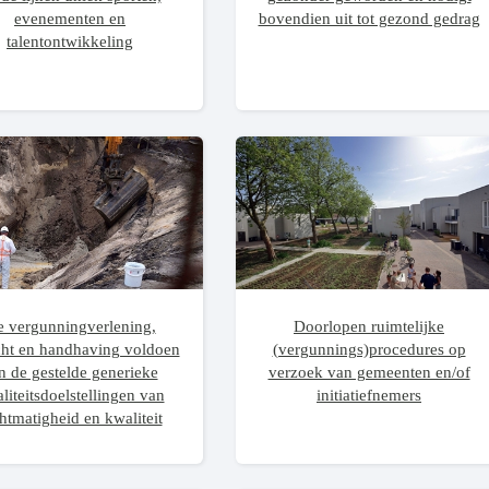
evenementen en
bovendien uit tot gezond gedrag
talentontwikkeling
 vergunningverlening,
Doorlopen ruimtelijke
cht en handhaving voldoen
(vergunnings)procedures op
n de gestelde generieke
verzoek van gemeenten en/of
liteitsdoelstellingen van
initiatiefnemers
htmatigheid en kwaliteit