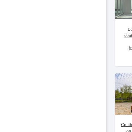
B
con
i
Conti
op 