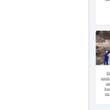
De
toezi
aa
kwa
rec