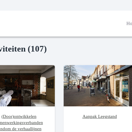
H
viteiten (107)
(Door)ontwikkelen
Aanpak Leegstand
menwerkingsverbanden
ondom de verhaallijnen