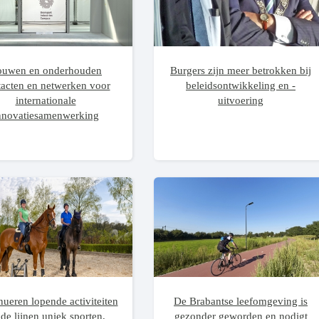
ouwen en onderhouden
Burgers zijn meer betrokken bij
tacten en netwerken voor
beleidsontwikkeling en -
internationale
uitvoering
nnovatiesamenwerking
nueren lopende activiteiten
De Brabantse leefomgeving is
de lijnen uniek sporten,
gezonder geworden en nodigt