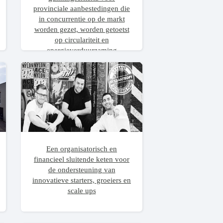
provinciale aanbestedingen die
in concurrentie op de markt
worden gezet, worden getoetst
op circulariteit en
energieverduurzaming
Een organisatorisch en
financieel sluitende keten voor
de ondersteuning van
innovatieve starters, groeiers en
scale ups