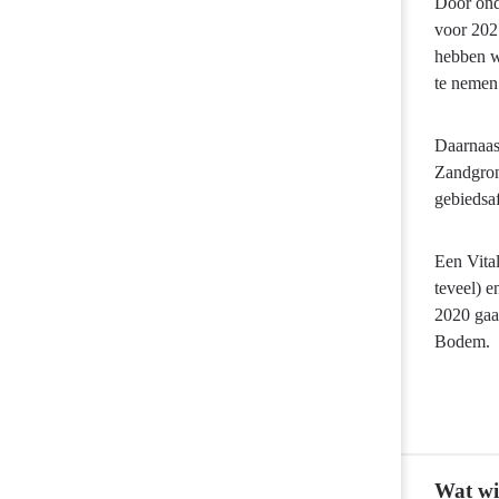
programma
Door ond
voor 202
hebben w
te nemen
Daarnaas
Zandgron
gebiedsa
Een Vita
teveel) e
2020 gaa
Bodem.
Wat wi