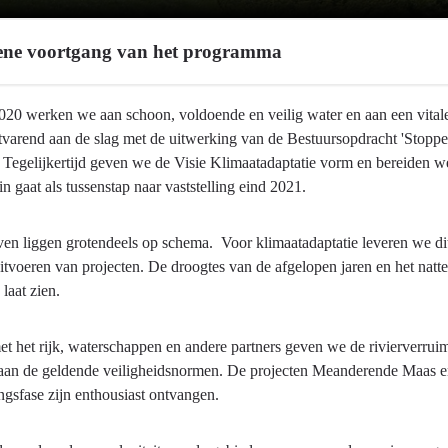
ne voortgang van het programma
020 werken we aan schoon, voldoende en veilig water en aan een vit
rtvarend aan de slag met de uitwerking van de Bestuursopdracht 'Stopp
. Tegelijkertijd geven we de Visie Klimaatadaptatie vorm en bereiden
in gaat als tussenstap naar vaststelling eind 2021.
en liggen grotendeels op schema. Voor klimaatadaptatie leveren we dit
itvoeren van projecten. De droogtes van de afgelopen jaren en het natte 
laat zien.
t het rijk, waterschappen en andere partners geven we de rivierverrui
aan de geldende veiligheidsnormen. De projecten Meanderende Maas en 
gsfase zijn enthousiast ontvangen.