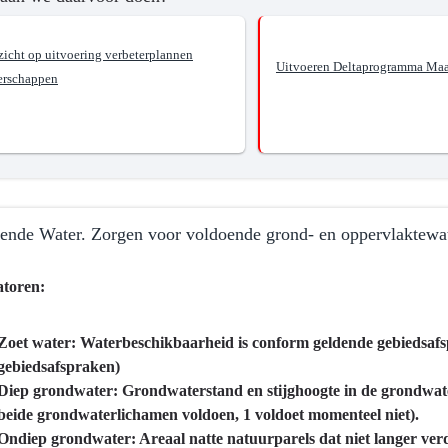
zicht op uitvoering verbeterplannen
Uitvoeren Deltaprogramma Ma
erschappen
d
ing
er
ende Water. Zorgen voor voldoende grond- en oppervlaktewat
atoren:
Zoet water: Waterbeschikbaarheid is conform geldende gebiedsafsp
ma
gebiedsafspraken)
Diep grondwater: Grondwaterstand en stijghoogte in de grondwate
beide grondwaterlichamen voldoen, 1 voldoet momenteel niet).
Ondiep grondwater: Areaal natte natuurparels dat niet langer verdr