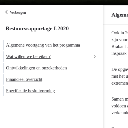
Verbergen
Algeme
Bestuursrapportage I-2020
Terug
Ook in 2
naar
zijn voo
Algemene voortgang van het programma
navigatie
Brabant'
-
inspraak 
Wat willen we bereiken?
Programma
3
Ontwikkelingen en onzekerheden
De opgav
Water
met het u
Financieel overzicht
en
extremen 
bodem
Specificatie besluitvorming
-
Samen me
Algemene
voldoen 
voortgang
verkennin
van
het