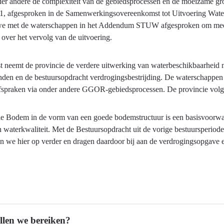
er andere de complexiteit van de gebiedsprocessen en de moeizame grond
1, afgesproken in de Samenwerkingsovereenkomst tot Uitvoering Wate
e met de waterschappen in het Addendum STUW afgesproken om medio 2
 over het vervolg van de uitvoering.
t neemt de provincie de verdere uitwerking van waterbeschikbaarheid 
den en de bestuursopdracht verdrogingsbestrijding. De waterschappen h
fspraken via onder andere GGOR-gebiedsprocessen. De provincie volg
le Bodem in de vorm van een goede bodemstructuur is een basisvoorwaa
n waterkwaliteit. Met de Bestuursopdracht uit de vorige bestuursperiode
n we hier op verder en dragen daardoor bij aan de verdrogingsopgave 
llen we bereiken?