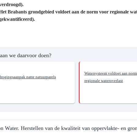
verdroogd).
Het Brabants grondgebied voldoet aan de norm voor regionale wat
gekwantificeerd).
?
aan we daarvoor doen?
de
Watersysteem voldoet aan norm
drogingsaanpak natte natuurparels
regionale wateroverlast
e
ktewater
men
n Water. Herstellen van de kwaliteit van oppervlakte- en gron