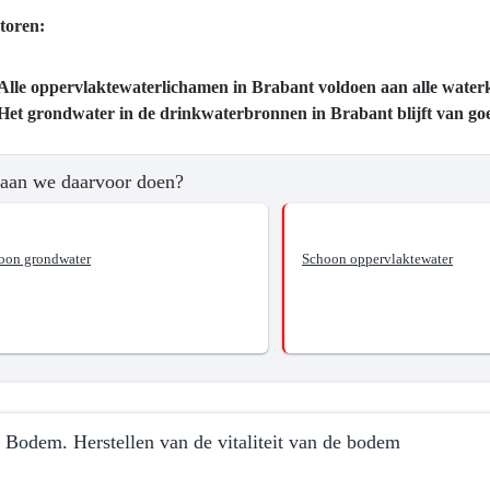
toren:
Alle oppervlaktewaterlichamen in Brabant voldoen aan alle waterk
ma
Het grondwater in de drinkwaterbronnen in Brabant blijft van goe
aan we daarvoor doen?
oon grondwater
Schoon oppervlaktewater
?
e Bodem. Herstellen van de vitaliteit van de bodem
n