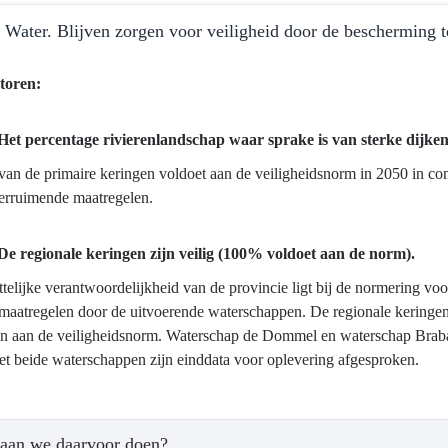
roof
g Water. Blijven zorgen voor veiligheid door de bescherming 
en
toren:
estendige
Het percentage rivierenlandschap waar sprake is van sterke dijken 
ma
an de primaire keringen voldoet aan de veiligheidsnorm in 2050 in com
uuste
verruimende maatregelen.
g
De regionale keringen zijn veilig (100% voldoet aan de norm).
end
telijke verantwoordelijkheid van de provincie ligt bij de normering voo
lmaatregelen door de uitvoerende waterschappen. De regionale keringe
n aan de veiligheidsnorm. Waterschap de Dommel en waterschap Braban
t beide waterschappen zijn einddata voor oplevering afgesproken.
?
aan we daarvoor doen?