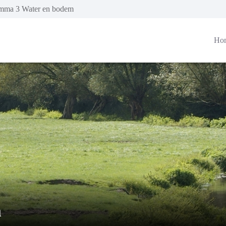
mma 3 Water en bodem
Ho
m