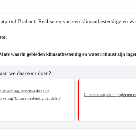
atproof Brabant. Realiseren van een klimaatbestendige en wat
tor:
Mate waarin gebieden klimaatbestendig en waterrobuust zijn inger
ma
aan we daarvoor doen?
ustwording, samenwerking en
Concrete aanpak in projecten e
ankering ‘klimaatbestendig handelen’
?