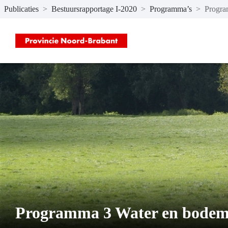
Publicaties
>
Bestuursrapportage I-2020
>
Programma’s
>
Progra
Naar hoofdinhoud
Programma 3 Water en bode