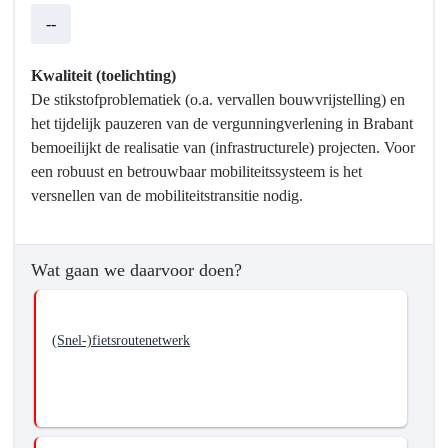
we
--
bereiken?
-
We
Kwaliteit (toelichting)
gaan
De stikstofproblematiek (o.a. vervallen bouwvrijstelling) en
voor
het tijdelijk pauzeren van de vergunningverlening in Brabant
een
bemoeilijkt de realisatie van (infrastructurele) projecten. Voor
robuust
een robuust en betrouwbaar mobiliteitssysteem is het
en
versnellen van de mobiliteitstransitie nodig.
betrouwbaar
mobiliteitssysteem.
Wat gaan we daarvoor doen?
(Snel-)fietsroutenetwerk