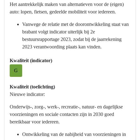
Het aantrekkelijk maken van alternatieven voor de (eigen)
naar
auto: lopen, fietsen, gedeelde mobiliteit voor iedereen.
navigatie
-
Vanwege de relatie met de doorontwikkeling staat van
Programma
brabant volgt indicator uiterlijk bij 2e
9
bestuursrapportage 2023, zodat bij de jaarrekening
Mobiliteitsontwikkeling
2023 verantwoording plaats kan vinden.
-
Wat
Kwaliteit (indicator)
willen
G
we
bereiken?
Kwaliteit (toelichting)
-
Nieuwe indicator:
We
gaan
Onderwijs-, zorg-, werk-, recreatie-, natuur- en dagelijkse
voor
voorzieningen en sociale contacten zijn in 2030 goed
mobiliteit
bereikbaar voor iedereen.
voor
iedereen.
Ontwikkeling van de nabijheid van voorzieningen in