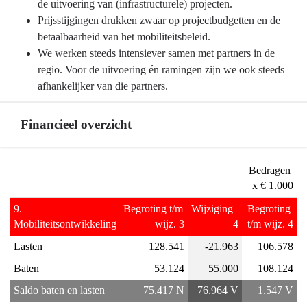
-
de uitvoering van (infrastructurele) projecten.
Ontwikkelingen
Prijsstijgingen drukken zwaar op projectbudgetten en de
en
betaalbaarheid van het mobiliteitsbeleid.
onzekerheden
We werken steeds intensiever samen met partners in de
regio. Voor de uitvoering én ramingen zijn we ook steeds
afhankelijker van die partners.
Financieel overzicht
Terug
Bedragen 
naar
x € 1.000
navigatie
9. 
Begroting t/m 
Wijziging  
Begroting 
-
Mobiliteitsontwikkeling
wijz. 3
4
t/m wijz. 4
Programma
Lasten
128.541
-21.963
106.578
9
Mobiliteitsontwikkeling
Baten
53.124
55.000
108.124
-
Saldo baten en lasten
75.417 N
76.964 V
1.547 V
Financieel