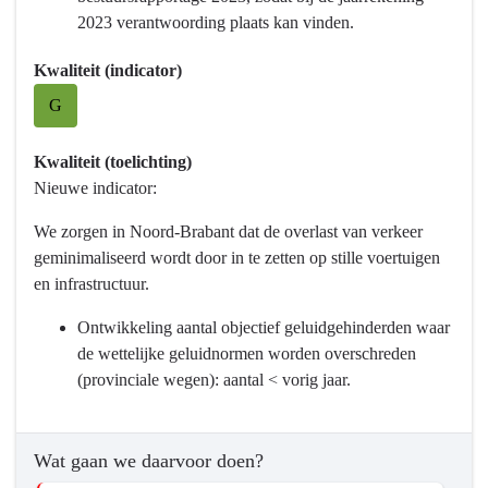
-
2023 verantwoording plaats kan vinden.
Programma
9
Kwaliteit (indicator)
Mobiliteitsontwikkeling
G
-
Wat
willen
Kwaliteit (toelichting)
we
Nieuwe indicator:
bereiken?
We zorgen in Noord-Brabant dat de overlast van verkeer
-
geminimaliseerd wordt door in te zetten op stille voertuigen
We
en infrastructuur.
gaan
voor
Ontwikkeling aantal objectief geluidgehinderden waar
schone,
de wettelijke geluidnormen worden overschreden
stille
(provinciale wegen): aantal < vorig jaar.
en
gezonde
mobiliteit
Wat gaan we daarvoor doen?