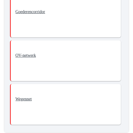
Goederencorridor
OV-netwerk
Wegennet