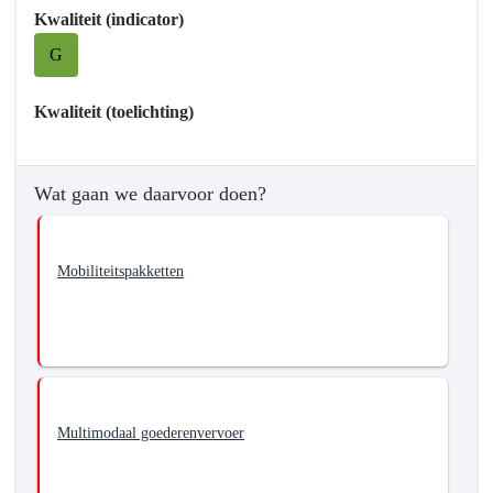
voor
Kwaliteit (indicator)
een
G
samenhangend
mobiliteitssysteem.
Kwaliteit (toelichting)
Wat gaan we daarvoor doen?
Mobiliteitspakketten
Multimodaal goederenvervoer