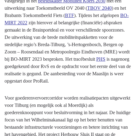
vastgelegd in het
beleidskader Mobiliteit Koers 2030
met een
uitwerking naar Toekomstbeeld OV 2040 (
TBOV 2040
) en het
Brabants Toekomstbeeld Fiets (
BTF
). Tijdens het afgelopen
BO-
MIRT 2022
zijn hierover al belangrijke (financiële) afspraken
gemaakt in de Brainportdeal en voor verschillende spoorzones.
De uitwerking van de brede mobiliteitspakketten voor de
stedelijke regio’s Breda-Tilburg, ’s-Hertogenbosch, Bergen op
Zoom – Roosendaal en Metropoolregio Eindhoven (MRE) wordt
bij BO-MIRT 2023 besproken. Het tracébesluit
PHS
is nagenoeg
goedgekeurd door RvS en de opdracht voor het eerste deel van de
realisatie is gegund. De aanbesteding voor de Maaslijn is weer
opgestart door ProRail.
Voor goederenvervoercorridor worden realisatiepacten uitgewerkt
voor Tilburg (en mogelijk ook al Moerdijk) als
goederenknooppunt voor besluitvorming in het najaar. De huidige
focus van het Wilhelminakanaal ligt op het beter benutten van
bestaande infrastructurele voorzieningen en betere inrichting van
het havengebied. Het project Herbouw Sluis II staat op de