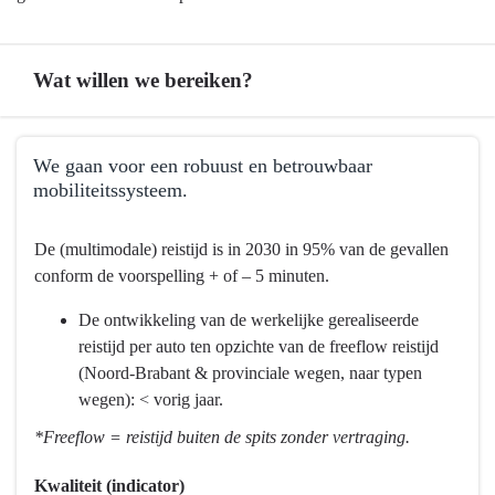
Wat willen we bereiken?
Terug
We gaan voor een robuust en betrouwbaar
naar
mobiliteitssysteem.
navigatie
-
Terug
De (multimodale) reistijd is in 2030 in 95% van de gevallen
Programma
naar
conform de voorspelling + of – 5 minuten.
9
navigatie
Mobiliteitsontwikkeling
-
De ontwikkeling van de werkelijke gerealiseerde
-
Programma
reistijd per auto ten opzichte van de freeflow reistijd
Wat
9
(Noord-Brabant & provinciale wegen, naar typen
willen
Mobiliteitsontwikkeling
wegen): < vorig jaar.
we
-
*Freeflow = reistijd buiten de spits zonder vertraging.
bereiken?
Wat
willen
Kwaliteit (indicator)