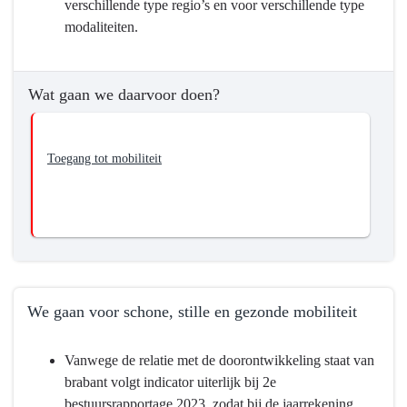
verschillende type regio’s en voor verschillende type
modaliteiten.
Wat gaan we daarvoor doen?
Toegang tot mobiliteit
We gaan voor schone, stille en gezonde mobiliteit
Terug
Vanwege de relatie met de doorontwikkeling staat van
naar
brabant volgt indicator uiterlijk bij 2e
navigatie
bestuursrapportage 2023, zodat bij de jaarrekening