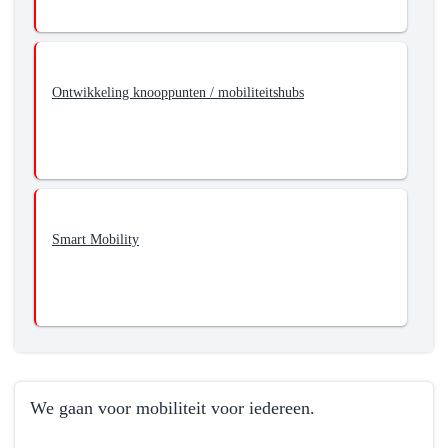
Ontwikkeling knooppunten / mobiliteitshubs
Smart Mobility
We gaan voor mobiliteit voor iedereen.
Terug