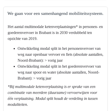
We gaan voor een samenhangend mobiliteitssysteem.
Terug
Het aantal multimodale ketenverplaatsingen* in personen- en
naar
goederenvervoer in Brabant is in 2030 verdubbeld ten
navigatie
opzichte van 2019.
-
Programma
Ontwikkeling modal split in het personenvervoer van
9
weg naar openbaar vervoer en fiets (absolute aantallen,
Mobiliteitsontwikkeling
Noord-Brabant): > vorig jaar
-
Ontwikkeling modal split in het goederenvervoer van
Wat
weg naar spoor en water (absolute aantallen, Noord-
willen
Brabant): > vorig jaar
we
*Bij multimodale ketenverplaatsing is er sprake van een
bereiken?
combinatie van meerdere (duurzame) vervoerwijzen voor
-
één verplaatsing. Modal split houdt de verdeling in tussen
We
modaliteiten.
gaan