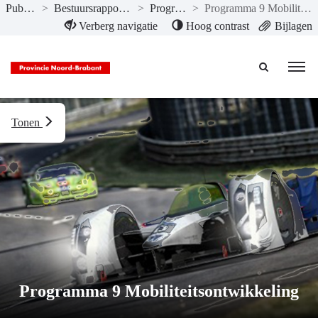
Publicaties
>
Bestuursrapportage II-2023
>
Programma’s
>
Programma 9 Mobiliteitsontwikkeling
Naar hoofdinhoud
Verberg navigatie
Hoog contrast
Bijlagen
Tonen
Programma 9 Mobiliteitsontwikkeling