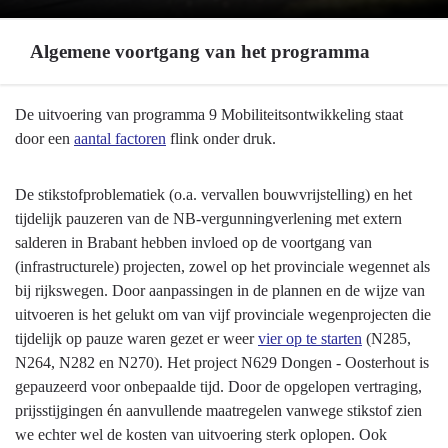
Algemene voortgang van het programma
Terug
De uitvoering van programma 9 Mobiliteitsontwikkeling staat
naar
door een
aantal factoren
flink onder druk.
navigatie
-
De stikstofproblematiek (o.a. vervallen bouwvrijstelling) en het
Programma
tijdelijk pauzeren van de NB-vergunningverlening met extern
9
salderen in Brabant hebben invloed op de voortgang van
Mobiliteitsontwikkeling
(infrastructurele) projecten, zowel op het provinciale wegennet als
-
bij rijkswegen. Door aanpassingen in de plannen en de wijze van
Algemene
uitvoeren is het gelukt om van vijf provinciale wegenprojecten die
voortgang
tijdelijk op pauze waren gezet er weer
vier op te starten
(N285,
van
N264, N282 en N270). Het project N629 Dongen - Oosterhout is
het
gepauzeerd voor onbepaalde tijd. Door de opgelopen vertraging,
programma
prijsstijgingen én aanvullende maatregelen vanwege stikstof zien
we echter wel de kosten van uitvoering sterk oplopen. Ook