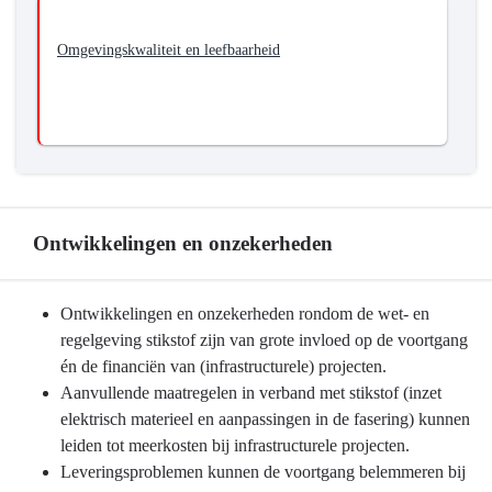
Omgevingskwaliteit en leefbaarheid
Ontwikkelingen en onzekerheden
Terug
Ontwikkelingen en onzekerheden rondom de wet- en
naar
regelgeving stikstof zijn van grote invloed op de voortgang
navigatie
én de financiën van (infrastructurele) projecten.
-
Aanvullende maatregelen in verband met stikstof (inzet
Programma
elektrisch materieel en aanpassingen in de fasering) kunnen
9
leiden tot meerkosten bij infrastructurele projecten.
Mobiliteitsontwikkeling
Leveringsproblemen kunnen de voortgang belemmeren bij