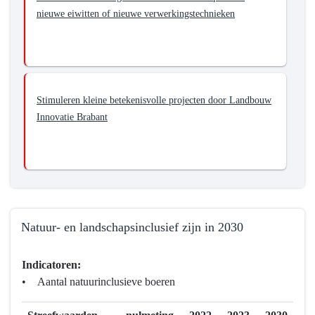
nieuwe eiwitten of nieuwe verwerkingstechnieken
Stimuleren kleine betekenisvolle projecten door Landbouw
Innovatie Brabant
Natuur- en landschapsinclusief zijn in 2030
Terug
Indicatoren:
naar
• Aantal natuurinclusieve boeren
navigatie
-