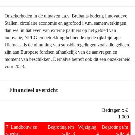
Terug
Onzekerheden in de uitgaven t.a.v. Brabants bodem, innovatieve
naar
Stallen, circulaire economie en agrofood i.v.m. samenwerkingen
navigatie
dan wel initiatieven van externe partners op het gebied van
-
innovatie, NPLG en betrekking hebbende op de rijksbijdrage.
Programma
Hiernaast is de uitnutting van subsidieregelingen zoals die gelieerd
7
zijn aan Europese fondsen afhankelijk van de aanvragen en
Landbouw
moment van beschikken. Derhalve betreft ook dit een onzekerheid
en
voor 2023.
voedsel
-
Ontwikkelingen
Financieel overzicht
en
onzekerheden
Terug
Bedragen x € 
naar
1.000
navigatie
7. Landbouw en 
Begroting t/m 
Wijziging  
Begroting t/m 
-
voedsel
wijz. 3
4
wijz. 4