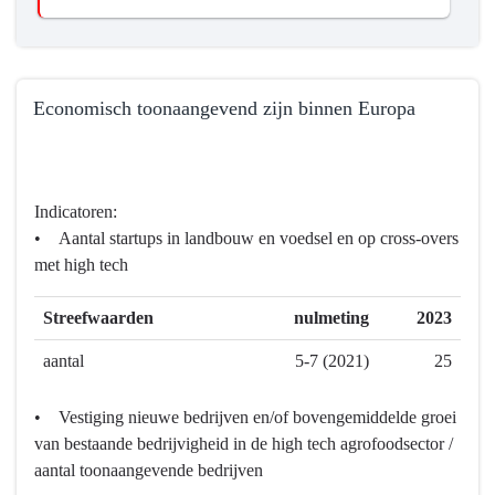
Economisch toonaangevend zijn binnen Europa
Terug
naar
navigatie
Indicatoren:
-
• Aantal startups in landbouw en voedsel en op cross-overs
Programma
met high tech
7
Landbouw
Streefwaarden
nulmeting
2023
en
voedsel
aantal
5-7 (2021)
25
-
Wat
• Vestiging nieuwe bedrijven en/of bovengemiddelde groei
willen
van bestaande bedrijvigheid in de high tech agrofoodsector /
we
aantal toonaangevende bedrijven
bereiken?