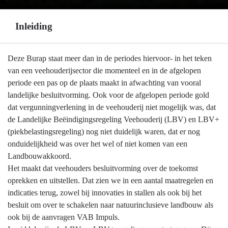
Inleiding
Terug
Deze Burap staat meer dan in de periodes hiervoor- in het teken
naar
van een veehouderijsector die momenteel en in de afgelopen
navigatie
periode een pas op de plaats maakt in afwachting van vooral
-
landelijke besluitvorming. Ook voor de afgelopen periode gold
Programma
dat vergunningverlening in de veehouderij niet mogelijk was, dat
7
de Landelijke Beëindigingsregeling Veehouderij (LBV) en LBV+
Landbouw
(piekbelastingsregeling) nog niet duidelijk waren, dat er nog
en
onduidelijkheid was over het wel of niet komen van een
voedsel
Landbouwakkoord.
-
Het maakt dat veehouders besluitvorming over de toekomst
Inleiding
oprekken en uitstellen. Dat zien we in een aantal maatregelen en
indicaties terug, zowel bij innovaties in stallen als ook bij het
besluit om over te schakelen naar natuurinclusieve landbouw als
ook bij de aanvragen VAB Impuls.