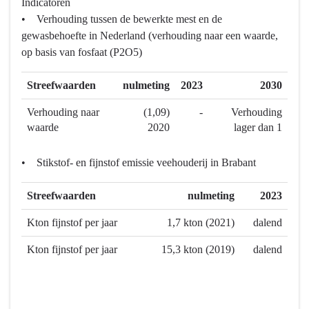
Indicatoren
-
naar
• Verhouding tussen de bewerkte mest en de
Programma
navigatie
gewasbehoefte in Nederland (verhouding naar een waarde,
7
-
op basis van fosfaat (P2O5)
Landbouw
Programma
en
7
Streefwaarden
nulmeting
2023
2030
voedsel
Landbouw
-
en
Verhouding naar
(1,09)
-
Verhouding
Wat
voedsel
waarde
2020
lager dan 1
willen
-
we
Wat
• Stikstof- en fijnstof emissie veehouderij in Brabant
bereiken?
willen
we
Streefwaarden
nulmeting
2023
bereiken?
-
Kton fijnstof per jaar
1,7 kton (2021)
dalend
Het
Kton fijnstof per jaar
15,3 kton (2019)
dalend
meest
duurzaam
en
circulair