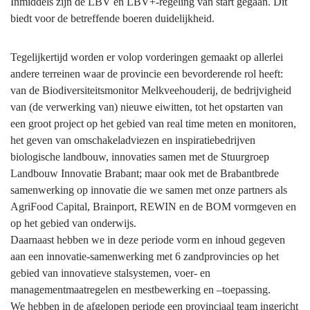
Inmiddels zijn de LBV en LBV+-regeling van start gegaan. Dit
biedt voor de betreffende boeren duidelijkheid.
Tegelijkertijd worden er volop vorderingen gemaakt op allerlei
andere terreinen waar de provincie een bevorderende rol heeft:
van de Biodiversiteitsmonitor Melkveehouderij, de bedrijvigheid
van (de verwerking van) nieuwe eiwitten, tot het opstarten van
een groot project op het gebied van real time meten en monitoren,
het geven van omschakeladviezen en inspiratiebedrijven
biologische landbouw, innovaties samen met de Stuurgroep
Landbouw Innovatie Brabant; maar ook met de Brabantbrede
samenwerking op innovatie die we samen met onze partners als
AgriFood Capital, Brainport, REWIN en de BOM vormgeven en
op het gebied van onderwijs.
Daarnaast hebben we in deze periode vorm en inhoud gegeven
aan een innovatie-samenwerking met 6 zandprovincies op het
gebied van innovatieve stalsystemen, voer- en
managementmaatregelen en mestbewerking en –toepassing.
We hebben in de afgelopen periode een provinciaal team ingericht