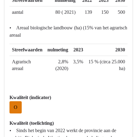
Streefwaarden
nulmeting
2022
2023
2030
Programma
7
aantal
80 ( 2021)
139
150
500
Landbouw
en
• Areaal biologische landbouw (ha) (15% van het agrarisch
voedsel
areaal
-
Wat
Streefwaarden
nulmeting
2023
2030
willen
we
Agrarisch
2,8%
3,5%
15 % (circa 25.000
bereiken?
areaal
(2020)
ha)
-
Natuur-
en
Kwaliteit (indicator)
landschapsinclusief
zijn
O
in
2030
Kwaliteit (toelichting)
• Sinds het begin van 2022 werkt de provincie aan de