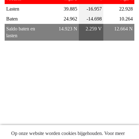
Programma
Lasten
39.885
-16.957
22.928
7
Landbouw
Baten
24.962
-14.698
10.264
en
Saldo baten en 
14.923 N
2.259 V
12.664 N
voedsel
lasten
-
Financieel
overzicht
Op onze website worden cookies bijgehouden. Voor meer