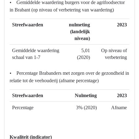
• Gemiddelde waardering burgers voor de agrifoodsector
navigatie
in Brabant (op niveau of verbetering van waardering)
-
Programma
Streefwaarden
nulmeting
2023
7
(landelijk
Landbouw
niveau)
en
voedsel
Gemiddelde waardering
5,01
Op niveau of
-
schaal van 1-7
(2020)
verbetering
Wat
willen
• Percentage Brabanders met zorgen over de gezondheid in
we
relatie tot de veehouderij (afname percentage)
bereiken?
-
Streefwaarden
Nulmeting
2023
Versterken
Percentage
3% (2020)
Afname
gemeenschapsinclusief
Kwaliteit (indicator)