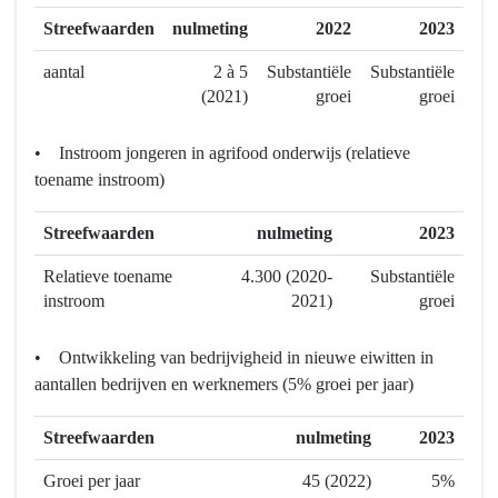
-
Streefwaarden
nulmeting
2022
2023
Economisch
aantal
2 à 5
Substantiële
Substantiële
toonaangevend
(2021)
groei
groei
zijn
binnen
• Instroom jongeren in agrifood onderwijs (relatieve
Europa
toename instroom)
Streefwaarden
nulmeting
2023
Relatieve toename
4.300 (2020-
Substantiële
instroom
2021)
groei
• Ontwikkeling van bedrijvigheid in nieuwe eiwitten in
aantallen bedrijven en werknemers (5% groei per jaar)
Streefwaarden
nulmeting
2023
Groei per jaar
45 (2022)
5%