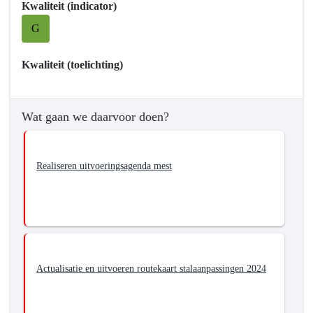
Kwaliteit (indicator)
in
G
Europa
Kwaliteit (toelichting)
Wat gaan we daarvoor doen?
Realiseren uitvoeringsagenda mest
Actualisatie en uitvoeren routekaart stalaanpassingen 2024