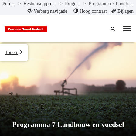
Publicaties
>
Bestuursrapportage II-2023
>
Programma’s
>
Programma 7 Landbouw en voedsel
Naar hoofdinhoud
Verberg navigatie
Hoog contrast
Bijlagen
Tonen
Programma 7 Landbouw en voedsel