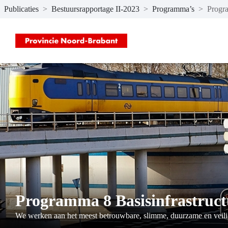
Publicaties
>
Bestuursrapportage II-2023
>
Programma’s
>
Progra
Naar hoofdinhoud
Programma 8 Basisinfrastructu
We werken aan het meest betrouwbare, slimme, duurzame en veilig