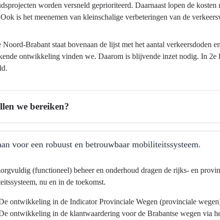
sprojecten worden versneld geprioriteerd. Daarnaast lopen de kosten no
. Ook is het meenemen van kleinschalige verbeteringen van de verkeers
 Noord-Brabant staat bovenaan de lijst met het aantal verkeersdoden en 
ende ontwikkeling vinden we. Daarom is blijvende inzet nodig. In 2e
ld.
llen we bereiken?
an voor een robuust en betrouwbaar mobiliteitssysteem.
orgvuldig (functioneel) beheer en onderhoud dragen de rijks- en prov
teitssysteem, nu en in de toekomst.
De ontwikkeling in de Indicator Provinciale Wegen (provinciale wegen
ctuur
ma
De ontwikkeling in de klantwaardering voor de Brabantse wegen via