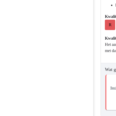
Kwalit
R
Kwalit
Het aa
met da
Wat g
Soci