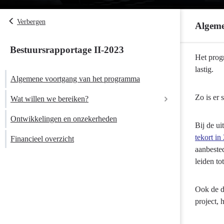
Verbergen
Algeme
Bestuursrapportage II-2023
Terug
Het prog
naar
lastig.
Algemene voortgang van het programma
navigatie
-
Zo is er 
Wat willen we bereiken?
Programma
8
Ontwikkelingen en onzekerheden
Bij de ui
Basisinfrastru
tekort in
Financieel overzicht
mobiliteit
aanbeste
-
leiden to
Algemene
voortgang
van
Ook de d
het
project,
programma