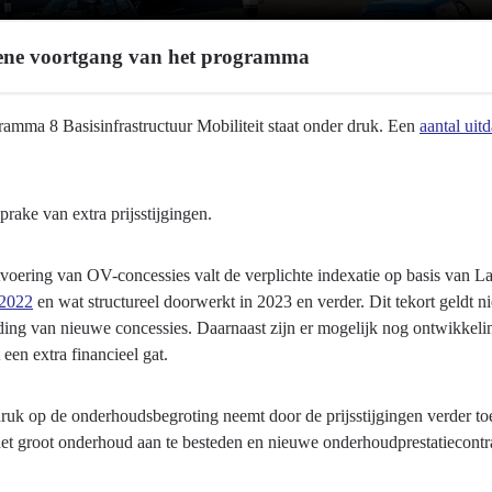
ne voortgang van het programma
ramma 8 Basisinfrastructuur Mobiliteit staat onder druk. Een
aantal uit
sprake van extra prijsstijgingen.
tvoering van OV-concessies valt de verplichte indexatie op basis van La
ctuur
 2022
en wat structureel doorwerkt in 2023 en verder. Dit tekort geldt n
ding van nieuwe concessies. Daarnaast zijn er mogelijk nog ontwikkel
t een extra financieel gat.
ruk op de onderhoudsbegroting neemt door de prijsstijgingen verder toe
 het groot onderhoud aan te besteden en nieuwe onderhoudprestatiecont