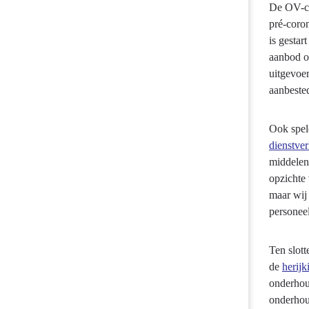
De OV-con
pré-coro
is gesta
aanbod o
uitgevoe
aanbeste
Ook spel
dienstve
middele
opzichte 
maar wij 
personee
Ten slott
de
herij
onderhoud
onderhou