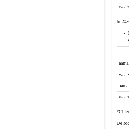
-
waarv
Wat
willen
In 203
we
bereiken
-
We
gaan
voor
aanta
veilige
mobiliteit
waarv
aanta
waarv
*Cijfe
De soc