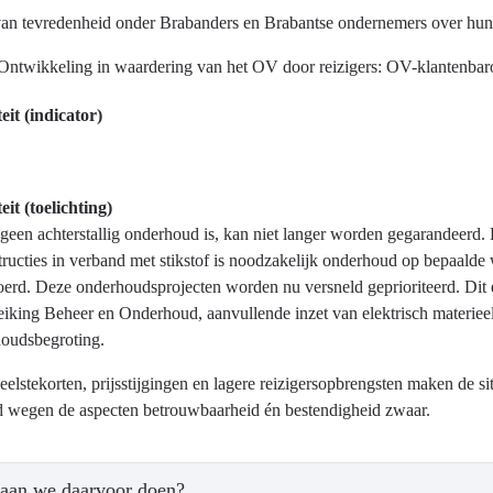
an tevredenheid onder Brabanders en Brabantse ondernemers over hun re
astructuur
Ontwikkeling in waardering van het OV door reizigers: OV-klantenbar
eit (indicator)
?
eit (toelichting)
 geen achterstallig onderhoud is, kan niet langer worden gegarandeerd. 
tructies in verband met stikstof is noodzakelijk onderhoud op bepaald
oerd. Deze onderhoudsprojecten worden nu versneld geprioriteerd. Dit 
iking Beheer en Onderhoud, aanvullende inzet van elektrisch materieel
houdsbegroting.
eelstekorten, prijsstijgingen en lagere reizigersopbrengsten maken de si
aar
 wegen de aspecten betrouwbaarheid én bestendigheid zwaar.
tssysteem.
aan we daarvoor doen?