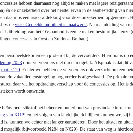
cessies hebben daarnaast nog altijd te maken met lagere reizigersaant
na) én de onzekerheid over het herstel ervan in de aanbesteding van n
rt en daarin is een risico-afdekking voor deze onzekerheid opgenomen. 
.b.v. de
visie 'Gedeelde mobiliteit is maatwerk'
. Naar aanleiding van mo
rd. Uitbreiding van het OV-aanbod is een te maken bestuurlijke keuze 
dingen concessies in Oost en Zuidoost Brabant).
en personeelstekorten een grote rol bij de vervoerders. Hierdoor is op
rlening 2023
door vervoerders niet direct mogelijk. Afspraak is dat dit v
n
motie 120
. Echter we hebben de vervoerders ook verzocht om een betrou
van de vakantiedienstregeling nog verder is afgeschaald. De primaire ve
sturen daar via het opdrachtgeverschap voor de concessies op. Het is da
lstekort wordt ontwricht.
e beïnvloedt stikstof het beheer en onderhoud van provinciale infrastru
king van KOPI
en het volgen van landelijke richtlijnen kunnen we, zij h
 is, kunnen we echter niet langer garanderen. Door het uitstel en uitein
d mogelijk (bijvoorbeeld N284 en N629). De staat van weg is hierdoor 