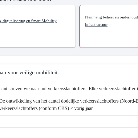
Planmatig beheer en onderhoud
, digitalisering en Smart Mobility
infrastructuur
an voor veilige mobiliteit.
bant streven we naar nul verkeersslachtoffers. Elke verkeersslachtoffer i
De ontwikkeling van het aantal dodelijke verkeersslachtoffers (Noord-
verkeersslachtoffers (conform CBS) < vorig jaar.
ma
astructuur
l