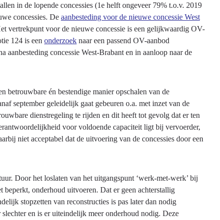
allen in de lopende concessies (1e helft ongeveer 79% t.o.v. 2019
ieuwe concessies. De
aanbesteding voor de nieuwe concessie West
Het vertrekpunt voor de nieuwe concessie is een gelijkwaardig OV-
tie 124 is een
onderzoek
naar een passend OV-aanbod
(na aanbesteding concessie West-Brabant en in aanloop naar de
 een betrouwbare én bestendige manier opschalen van de
anaf september geleidelijk gaat gebeuren o.a. met inzet van de
wbare dienstregeling te rijden en dit heeft tot gevolg dat er ten
rantwoordelijkheid voor voldoende capaciteit ligt bij vervoerder,
arbij niet acceptabel dat de uitvoering van de concessies door een
ctuur. Door het loslaten van het uitgangspunt ‘werk-met-werk’ bij
et beperkt, onderhoud uitvoeren. Dat er geen achterstallig
delijk stopzetten van reconstructies is pas later dan nodig
slechter en is er uiteindelijk meer onderhoud nodig. Deze