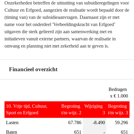
Terug
Onzekerheden betreffen de uitnutting van subsidieregelingen voor
naar
Cultuur en Erfgoed, aangezien de realisatie wordt bepaald door de
navigatie
(timing van) van de subsidieaanvragen. Daarnaast zijn er met
-
name voor het onderdeel 'Verbeeldingskracht van Erfgoed’
Programma
uitgaven die sterk gelieerd zijn aan samenwerking met en
10
initiatieven vanuit externe partners, waarvan de realisatie in
Vrijetijd,
omvang en planning niet met zekerheid aan te geven is.
Cultuur,
Sport
en
Financieel overzicht
Erfgoed
-
Terug
Ontwikkelingen
Bedragen 
naar
en
x € 1.000
navigatie
onzekerheden
10. Vrije tijd, Cultuur, 
Begroting 
Wijziging  
Begroting 
-
Sport en Erfgoed
t/m wijz. 2
3
t/m wijz. 3
Programma
Lasten
67.786
-8.490
59.296
10
Vrijetijd,
Baten
651
-
651