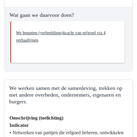
Wat
willen
Wat gaan we daarvoor doen?
we
bereiken?
We benutten (verbeeldings)kracht van erfgoed via 4
-
verhaallijnen
De
(verbeeldings)kracht
van
erfgoed
benutten
en
inzetten
We werken samen met de samenleving, trekken op
met andere overheden, ondernemers, eigenaren en
voor
burgers.
behoud
en
Terug
ontwikkeling
Omschrijving (toelichting)
naar
van
Indicator
navigatie
erfgoed
• Netwerken van partijen die erfgoed beheren, ontwikkelen
-