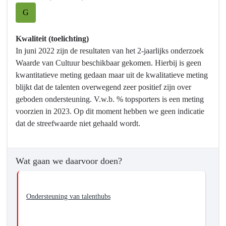
willen
G
we
bereiken?
Kwaliteit (toelichting)
-
In juni 2022 zijn de resultaten van het 2-jaarlijks onderzoek
Ontwikkelen
Waarde van Cultuur beschikbaar gekomen. Hierbij is geen
van
kwantitatieve meting gedaan maar uit de kwalitatieve meting
toptalenten
blijkt dat de talenten overwegend zeer positief zijn over
in
geboden ondersteuning. V.w.b. % topsporters is een meting
Brabant
voorzien in 2023. Op dit moment hebben we geen indicatie
dat de streefwaarde niet gehaald wordt.
Wat gaan we daarvoor doen?
Ondersteuning van talenthubs