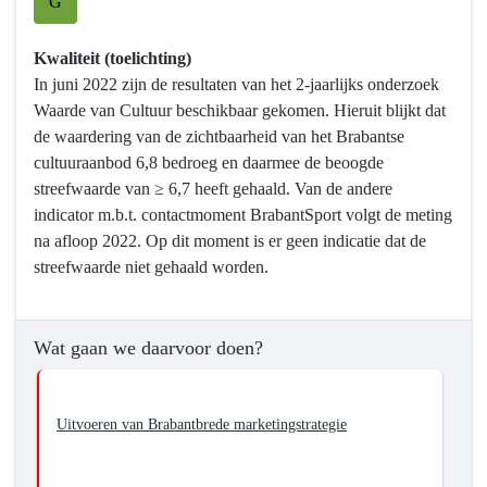
G
willen
we
Kwaliteit (toelichting)
bereiken?
In juni 2022 zijn de resultaten van het 2-jaarlijks onderzoek
-
Waarde van Cultuur beschikbaar gekomen. Hieruit blijkt dat
Meer
de waardering van de zichtbaarheid van het Brabantse
bekendheid
cultuuraanbod 6,8 bedroeg en daarmee de beoogde
van
streefwaarde van ≥ 6,7 heeft gehaald. Van de andere
het
indicator m.b.t. contactmoment BrabantSport volgt de meting
Brabantse
na afloop 2022. Op dit moment is er geen indicatie dat de
cultuur-,
streefwaarde niet gehaald worden.
sport
en
vrijetijdsaanbod
Wat gaan we daarvoor doen?
Uitvoeren van Brabantbrede marketingstrategie