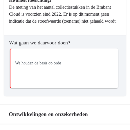
Kwaliteit (toelichting)
Wat
De meting van het aantal collectiestukken in de Brabant
willen
Cloud is voorzien eind 2022. Er is op dit moment geen
we
indicatie dat de streefwaarde (toename) niet gehaald wordt.
bereiken?
-
Op
Wat gaan we daarvoor doen?
orde
houden
van
We houden de basis op orde
de
basis
Ontwikkelingen en onzekerheden