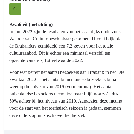
willen
G
we
bereiken?
-
Kwaliteit (toelichting)
Onderscheidend,
In juni 2022 zijn de resultaten van het 2-jaarlijks onderzoek
divers
Waarde van Cultuur beschikbaar gekomen. Hieruit blijkt dat
en
de Brabanders gemiddeld een 7,2 geven voor het totale
inclusief
cultuuraanbod. Dit is echter een minimaal verschil ten
Brabants
opzichte van de 7,3 streefwaarde 2022.
cultuur-
Voor wat betreft het aantal bezoekers aan Brabant: in het 1ste
sport-
kwartaal 2022 is het aantal binnenlandse bezoekers bijna
en
weer op het niveau van 2019 (voor corona). Het aantal
vrijetijdsaanbod
buitenlandse bezoekers neemt toe maar blijft nog zo’n 40-
50% achter bij het niveau van 2019. Aangezien deze meting
voor de start van het toeristisch seizoen is gedaan, stemmen
deze cijfers optimistisch over het herstel.