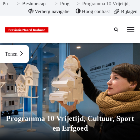
Publicaties
>
Bestuursrapportage II-2022
>
Programma’s
>
Programma 10 Vrijetijd, Cultuur, Sport en Erfgoed
Naar hoofdinhoud
Verberg navigatie
Hoog contrast
Bijlagen
Tonen
Programma 10 Vrijetijd, Cultuur, Sport
en Erfgoed