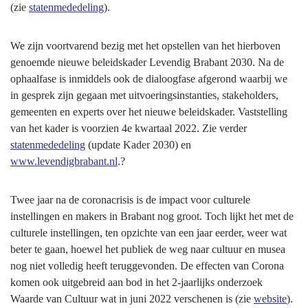
van
(zie
statenmededeling
).
het
programma
We zijn voortvarend bezig met het opstellen van het hierboven
genoemde nieuwe beleidskader Levendig Brabant 2030. Na de
ophaalfase is inmiddels ook de dialoogfase afgerond waarbij we
in gesprek zijn gegaan met uitvoeringsinstanties, stakeholders,
gemeenten en experts over het nieuwe beleidskader. Vaststelling
van het kader is voorzien 4e kwartaal 2022. Zie verder
statenmededeling
(update Kader 2030) en
www.levendigbrabant.nl
.?
Twee jaar na de coronacrisis is de impact voor culturele
instellingen en makers in Brabant nog groot. Toch lijkt het met de
culturele instellingen, ten opzichte van een jaar eerder, weer wat
beter te gaan, hoewel het publiek de weg naar cultuur en musea
nog niet volledig heeft teruggevonden. De effecten van Corona
komen ook uitgebreid aan bod in het 2-jaarlijks onderzoek
Waarde van Cultuur wat in juni 2022 verschenen is (zie
website
).