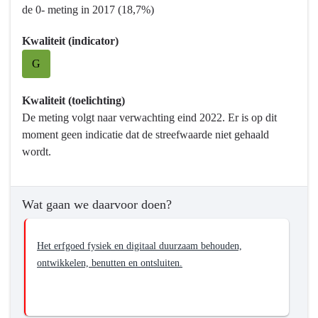
de 0- meting in 2017 (18,7%)
Vrijetijd,
Cultuur,
Kwaliteit (indicator)
Sport
G
en
Erfgoed
-
Kwaliteit (toelichting)
Wat
De meting volgt naar verwachting eind 2022. Er is op dit
willen
moment geen indicatie dat de streefwaarde niet gehaald
we
wordt.
bereiken?
-
Het
Wat gaan we daarvoor doen?
erfgoed
fysiek
Het erfgoed fysiek en digitaal duurzaam behouden,
en
ontwikkelen, benutten en ontsluiten.
digitaal
duurzaam
behouden,