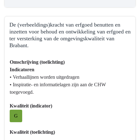
ontwikkelen,
benutten
en
ontsluiten
De (verbeeldings)kracht van erfgoed benutten en
inzetten voor behoud en ontwikkeling van erfgoed en
ter versterking van de omgevingskwaliteit van
Brabant.
Terug
Omschrijving (toelichting)
naar
Indicatoren
navigatie
• Verhaallijnen worden uitgedragen
-
• Inspiratie- en informatielagen zijn aan de CHW
Programma
toegevoegd.
10
Vrijetijd,
Kwaliteit (indicator)
Cultuur,
G
Sport
en
Erfgoed
Kwaliteit (toelichting)
-