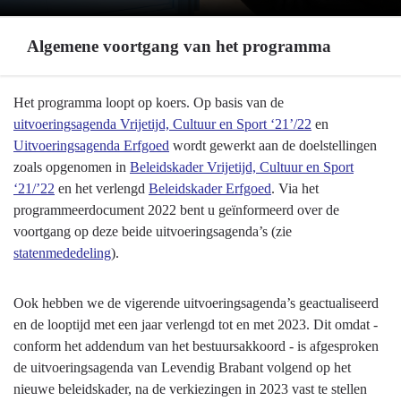
Algemene voortgang van het programma
Terug
Het programma loopt op koers. Op basis van de
naar
uitvoeringsagenda Vrijetijd, Cultuur en Sport ‘21’/22
en
navigatie
Uitvoeringsagenda Erfgoed
wordt gewerkt aan de doelstellingen
-
zoals opgenomen in
Beleidskader Vrijetijd, Cultuur en Sport
Programma
‘21/’22
en het verlengd
Beleidskader Erfgoed
. Via het
10
programmeerdocument 2022 bent u geïnformeerd over de
Vrijetijd,
voortgang op deze beide uitvoeringsagenda’s (zie
Cultuur,
statenmededeling
).
Sport
en
Ook hebben we de vigerende uitvoeringsagenda’s geactualiseerd
Erfgoed
en de looptijd met een jaar verlengd tot en met 2023. Dit omdat -
-
conform het addendum van het bestuursakkoord - is afgesproken
Algemene
de uitvoeringsagenda van Levendig Brabant volgend op het
voortgang
nieuwe beleidskader, na de verkiezingen in 2023 vast te stellen