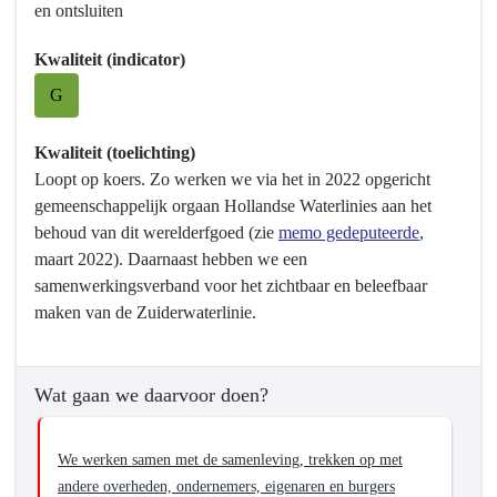
en
en ontsluiten
Programma
ter
10
versterking
Kwaliteit (indicator)
Vrijetijd,
van
G
Cultuur,
de
Sport
omgevingskwaliteit
en
Kwaliteit (toelichting)
van
Erfgoed
Loopt op koers. Zo werken we via het in 2022 opgericht
Brabant.
-
gemeenschappelijk orgaan Hollandse Waterlinies aan het
Wat
behoud van dit werelderfgoed (zie
memo gedeputeerde
,
willen
maart 2022). Daarnaast hebben we een
we
samenwerkingsverband voor het zichtbaar en beleefbaar
bereiken?
maken van de Zuiderwaterlinie.
-
We
werken
Wat gaan we daarvoor doen?
samen
met
We werken samen met de samenleving, trekken op met
de
andere overheden, ondernemers, eigenaren en burgers