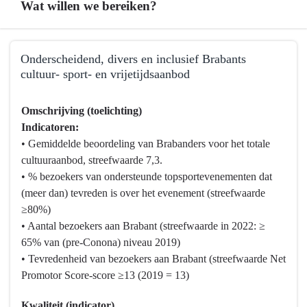
Wat willen we bereiken?
Terug
Onderscheidend, divers en inclusief Brabants
naar
cultuur- sport- en vrijetijdsaanbod
navigatie
-
Terug
Omschrijving (toelichting)
Programma
naar
Indicatoren:
10
navigatie
• Gemiddelde beoordeling van Brabanders voor het totale
Vrijetijd,
-
cultuuraanbod, streefwaarde 7,3.
Cultuur,
Programma
• % bezoekers van ondersteunde topsportevenementen dat
Sport
10
(meer dan) tevreden is over het evenement (streefwaarde
en
Vrijetijd,
≥80%)
Erfgoed
Cultuur,
• Aantal bezoekers aan Brabant (streefwaarde in 2022: ≥
-
Sport
65% van (pre-Conona) niveau 2019)
Wat
en
• Tevredenheid van bezoekers aan Brabant (streefwaarde Net
willen
Erfgoed
Promotor Score-score ≥13 (2019 = 13)
we
-
bereiken?
Wat
Kwaliteit (indicator)