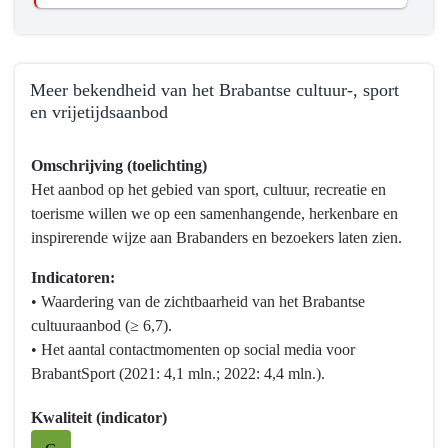
Meer bekendheid van het Brabantse cultuur-, sport
en vrijetijdsaanbod
Terug
Omschrijving (toelichting)
naar
Het aanbod op het gebied van sport, cultuur, recreatie en
navigatie
toerisme willen we op een samenhangende, herkenbare en
-
inspirerende wijze aan Brabanders en bezoekers laten zien.
Programma
10
Indicatoren:
Vrijetijd,
• Waardering van de zichtbaarheid van het Brabantse
Cultuur,
cultuuraanbod (≥ 6,7).
Sport
• Het aantal contactmomenten op social media voor
en
BrabantSport (2021: 4,1 mln.; 2022: 4,4 mln.).
Erfgoed
-
Kwaliteit (indicator)
Wat