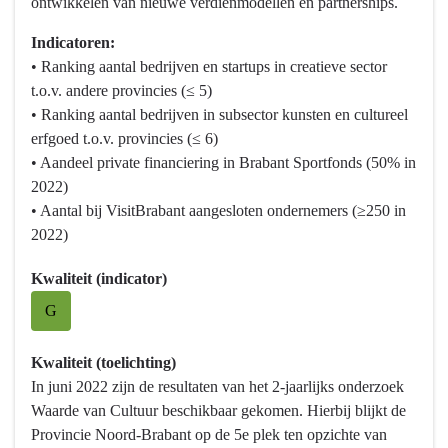
ontwikkelen van nieuwe verdienmodellen en partnerships.
10
Vrijetijd,
Indicatoren:
Cultuur,
• Ranking aantal bedrijven en startups in creatieve sector
Sport
t.o.v. andere provincies (≤ 5)
en
• Ranking aantal bedrijven in subsector kunsten en cultureel
Erfgoed
erfgoed t.o.v. provincies (≤ 6)
-
• Aandeel private financiering in Brabant Sportfonds (50% in
Wat
2022)
willen
• Aantal bij VisitBrabant aangesloten ondernemers (≥250 in
we
2022)
bereiken?
-
Kwaliteit (indicator)
Versterken
G
van
innovatief
Kwaliteit (toelichting)
vermogen
In juni 2022 zijn de resultaten van het 2-jaarlijks onderzoek
en
Waarde van Cultuur beschikbaar gekomen. Hierbij blijkt de
ondernemerschap
Provincie Noord-Brabant op de 5e plek ten opzichte van
van