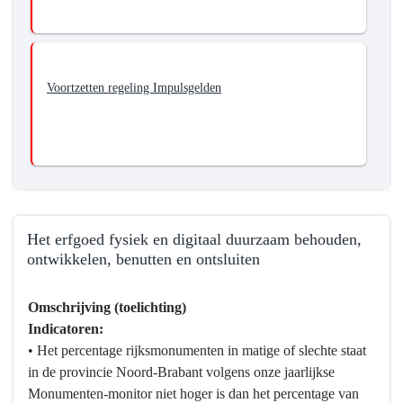
Voortzetten regeling Impulsgelden
Het erfgoed fysiek en digitaal duurzaam behouden,
ontwikkelen, benutten en ontsluiten
Terug
Omschrijving (toelichting)
naar
Indicatoren:
navigatie
• Het percentage rijksmonumenten in matige of slechte staat
-
in de provincie Noord-Brabant volgens onze jaarlijkse
Programma
Monumenten-monitor niet hoger is dan het percentage van
10