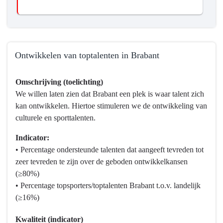
Ontwikkelen van toptalenten in Brabant
Terug
Omschrijving (toelichting)
naar
We willen laten zien dat Brabant een plek is waar talent zich
navigatie
kan ontwikkelen. Hiertoe stimuleren we de ontwikkeling van
-
culturele en sporttalenten.
Programma
10
Indicator:
Vrijetijd,
• Percentage ondersteunde talenten dat aangeeft tevreden tot
Cultuur,
zeer tevreden te zijn over de geboden ontwikkelkansen
Sport
(≥80%)
en
• Percentage topsporters/toptalenten Brabant t.o.v. landelijk
Erfgoed
(≥16%)
-
Wat
Kwaliteit (indicator)