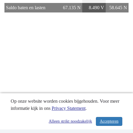
Cultuur,
Saldo baten en lasten
67.135 N
8.490 V
58.645 N
Sport
en
Erfgoed
-
Financieel
overzicht
Op onze website worden cookies bijgehouden. Voor meer
informatie kijk in ons
Privacy Statement
.
Alleen strikt noodzakelijk
Accepteren
/ 238