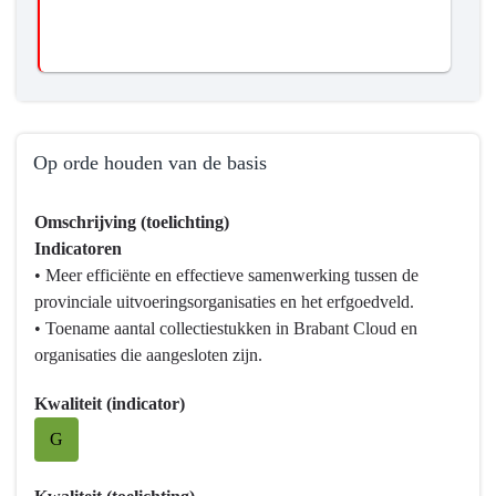
samenleving,
trekken
op
met
andere
overheden,
ondernemers,
Op orde houden van de basis
eigenaren
Terug
en
Omschrijving (toelichting)
naar
burgers.
Indicatoren
navigatie
• Meer efficiënte en effectieve samenwerking tussen de
-
provinciale uitvoeringsorganisaties en het erfgoedveld.
Programma
• Toename aantal collectiestukken in Brabant Cloud en
10
organisaties die aangesloten zijn.
Vrijetijd,
Cultuur,
Kwaliteit (indicator)
Sport
G
en
Erfgoed
-