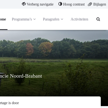
Verberg navigatie
Hoog contrast
Bijlagen
ome
Programma’s
Paragrafen
Activiteiten
incie Noord-Brabant
tage is door