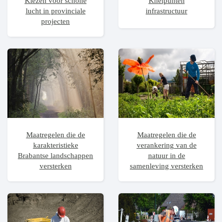
Kiezen voor schone
Knelpunten
lucht in provinciale
infrastructuur
projecten
Maatregelen die de
Maatregelen die de
karakteristieke
verankering van de
Brabantse landschappen
natuur in de
versterken
samenleving versterken