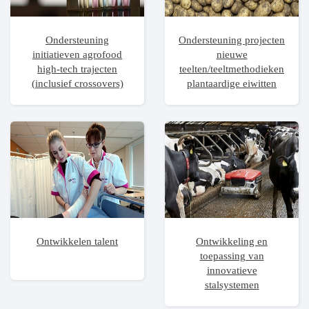
Ondersteuning
Ondersteuning projecten
initiatieven agrofood
nieuwe
high-tech trajecten
teelten/teeltmethodieken
(inclusief crossovers)
plantaardige eiwitten
Ontwikkelen talent
Ontwikkeling en
toepassing van
innovatieve
stalsystemen