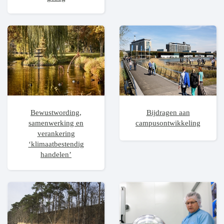
Bewustwording,
Bijdragen aan
samenwerking en
campusontwikkeling
verankering
‘klimaatbestendig
handelen’