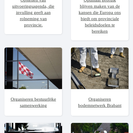
Opstellen van
Optimaal gebruik
uitvoeringsagenda, die
blijven maken van de
invulling geeft aan
kansen die Europa ons
rolneming van
biedt om provinciale
provincie.
beleidsdoelen te
bereiken
Organiseren bestuurlijke
Organiseren
samenwerking
bodemnetwerk Brabant