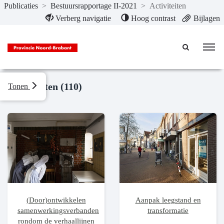
Publicaties
>
Bestuursrapportage II-2021
>
Activiteiten
Naar hoofdinhoud
Verberg navigatie
Hoog contrast
Bijlagen
Activiteiten (110)
Tonen
(Door)ontwikkelen
Aanpak leegstand en
samenwerkingsverbanden
transformatie
rondom de verhaallijnen