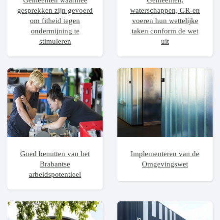
Gemeenten waarmee
Gemeenten,
gesprekken zijn gevoerd
waterschappen, GR-en
om fitheid tegen
voeren hun wettelijke
ondermijning te
taken conform de wet
stimuleren
uit
Goed benutten van het
Implementeren van de
Brabantse
Omgevingswet
arbeidspotentieel