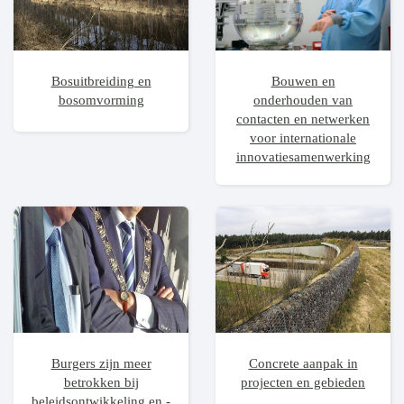
Bosuitbreiding en
Bouwen en
bosomvorming
onderhouden van
contacten en netwerken
voor internationale
innovatiesamenwerking
Burgers zijn meer
Concrete aanpak in
betrokken bij
projecten en gebieden
beleidsontwikkeling en -