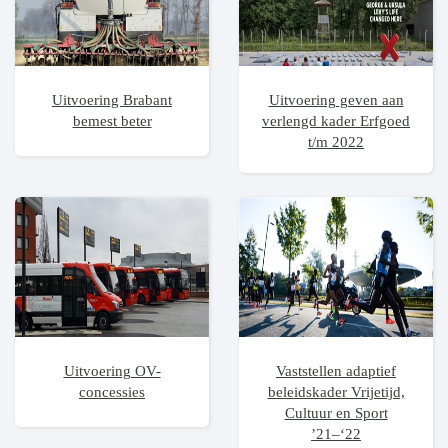
Uitvoering Brabant
Uitvoering geven aan
bemest beter
verlengd kader Erfgoed
t/m 2022
Uitvoering OV-
Vaststellen adaptief
concessies
beleidskader Vrijetijd,
Cultuur en Sport
’21–‘22