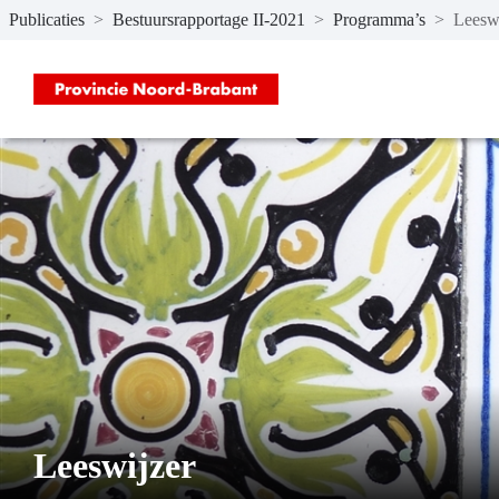
Publicaties
>
Bestuursrapportage II-2021
>
Programma’s
>
Leesw
Naar hoofdinhoud
Leeswijzer