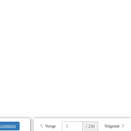
ccepteren
Vorige
Volgende
/ 230