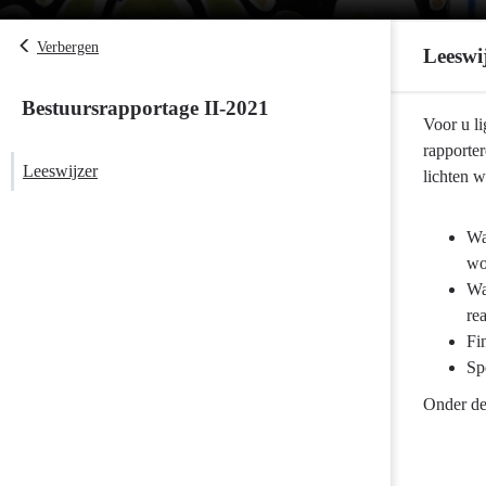
Verbergen
Leeswi
Bestuursrapportage II-2021
Terug
Voor u li
naar
rapporter
Leeswijzer
navigatie
lichten 
-
Leeswijzer
Wa
-
wo
Leeswijzer
Wa
rea
Fi
Sp
Onder de