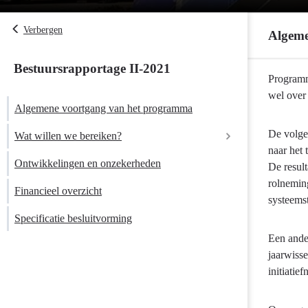
Verbergen
Algeme
Bestuursrapportage II-2021
Terug
Programm
naar
wel over 
Algemene voortgang van het programma
navigatie
-
De volgen
Wat willen we bereiken?
Programma
naar het 
6
Ontwikkelingen en onzekerheden
De resul
Energie
rolneming
Financieel overzicht
-
systeemst
Algemene
Specificatie besluitvorming
voortgang
Een ande
van
jaarwisse
het
initiati
programma