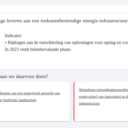
age leveren aan een toekomstbestendige energie-infrastructuur
Indicator:
• Bijdragen aan de ontwikkeling van oplossingen voor opslag en conv
In 2023 vindt beleidsevaluatie plaats.
ma
aan we daarvoor doen?
Stimuleren netwerksamenwerki
liseren van een strategisch netwerk van
eerste uitrol van innovaties in d
mi-)publieke laadpunten
infrastructuur
?