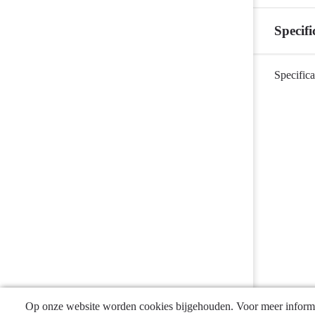
Energie
-
Specifi
Financieel
overzicht
Terug
Specifica
naar
navigatie
-
Programma
6
Energie
-
Specificatie
besluitvormin
Op onze website worden cookies bijgehouden. Voor meer informa