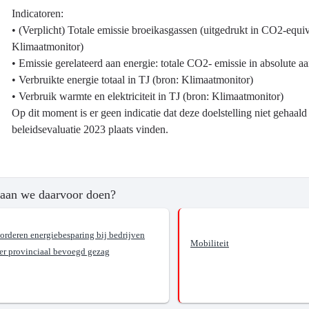
Indicatoren:
• (Verplicht) Totale emissie broeikasgassen (uitgedrukt in CO2-equiva
Klimaatmonitor)
• Emissie gerelateerd aan energie: totale CO2- emissie in absolute aa
ma
• Verbruikte energie totaal in TJ (bron: Klimaatmonitor)
• Verbruik warmte en elektriciteit in TJ (bron: Klimaatmonitor)
Op dit moment is er geen indicatie dat deze doelstelling niet gehaal
beleidsevaluatie 2023 plaats vinden.
?
aan we daarvoor doen?
ren
gasemissies
orderen energiebesparing bij bedrijven
Mobiliteit
er provinciaal bevoegd gezag