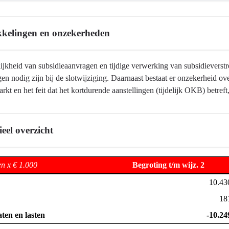
kelingen en onzekerheden
bestendige
ctuur
ijkheid van subsidieaanvragen en tijdige verwerking van subsidievers
ngen nodig zijn bij de slotwijziging. Daarnaast bestaat er onzekerheid o
rkt en het feit dat het kortdurende aanstellingen (tijdelijk OKB) betreft
eel overzicht
en
n x € 1.000
Begroting t/m wijz. 2
10.43
18
aten en lasten
-10.24