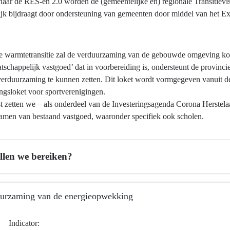
aar de RES-en 2.0 worden de (gemeentelijke en) regionale Transitievi
ijk bijdraagt door ondersteuning van gemeenten door middel van het 
de warmtetransitie zal de verduurzaming van de gebouwde omgeving kom
tschappelijk vastgoed’ dat in voorbereiding is, ondersteunt de provinc
 verduurzaming te kunnen zetten. Dit loket wordt vormgegeven vanuit de
ngsloket voor sportverenigingen.
t zetten we – als onderdeel van de Investeringsagenda Corona Herst
amen van bestaand vastgoed, waaronder specifiek ook scholen.
llen we bereiken?
urzaming van de energieopwekking
Indicator: