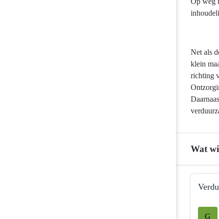
Op weg n
inhoudel
Net als 
klein maa
richting
Ontzorgi
Daarnaas
verduurz
Wat wi
Terug
Verdu
naar
navigatie
Terug
-
naar
G