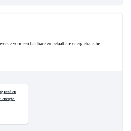
ersie voor een haalbare en betaalbare energietransitie
ng rond en
e energie-