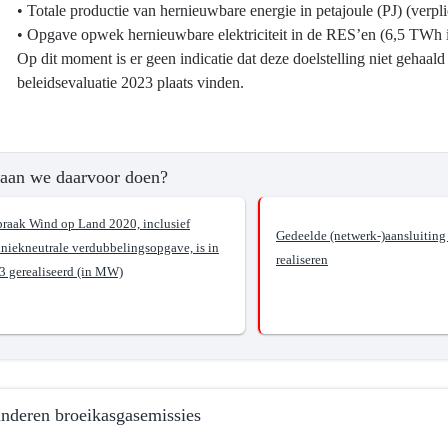
• Totale productie van hernieuwbare energie in petajoule (PJ) (verpl
• Opgave opwek hernieuwbare elektriciteit in de RES’en (6,5 TWh 
Op dit moment is er geen indicatie dat deze doelstelling niet gehaal
ma
beleidsevaluatie 2023 plaats vinden.
aan we daarvoor doen?
praak Wind op Land 2020, inclusief
?
Gedeelde (netwerk-)aansluiting
hniekneutrale verdubbelingsopgave, is in
realiseren
3 gerealiseerd (in MW)
zaming
pwekking
nderen broeikasgasemissies