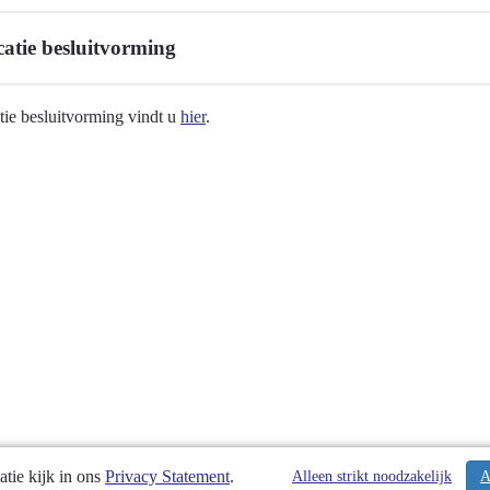
catie besluitvorming
tie besluitvorming vindt u
hier
.
g
tie kijk in ons
Privacy Statement
.
Alleen strikt noodzakelijk
A