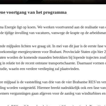
ne voortgang van het programma
a Energie ligt op koers. We werken voortvarend aan de realisatie van 
de tijdige invulling van vacatures, vanwege de krapte op de arbeidsmarkt
de mijlpalen lichten we graag uit. In mei van dit jaar is de eerste fas
toekomstige energiesysteem voor Brabant. Provinciale Staten zijn hier 
taten worden de komende maanden betrokken bij lopende trajecten zoal
 in relatie tot de recent ontstane transportschaarste. Daarnaast vormen
udie, waarin een verdere verdieping zal plaatsvinden.
re mijlpaal is de vaststelling van drie van de vier Brabantse RES’en v
ling worden vastgesteld. Hiermee breekt nadrukkelijk ook een fase van
efnemers vergunningen gaan afgeven voor de aanleg van windturbines e