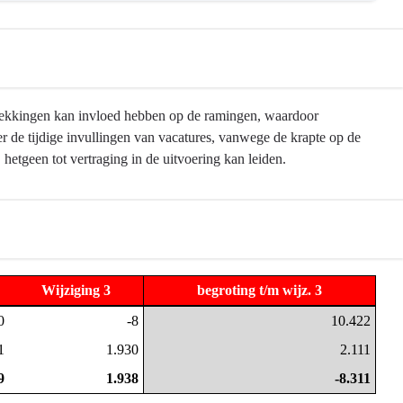
trekkingen kan invloed hebben op de ramingen, waardoor
ver de tijdige invullingen van vacatures, vanwege de krapte op de
, hetgeen tot vertraging in de uitvoering kan leiden.
Wijziging 3
begroting t/m wijz. 3
0
-8
10.422
1
1.930
2.111
9
1.938
-8.311