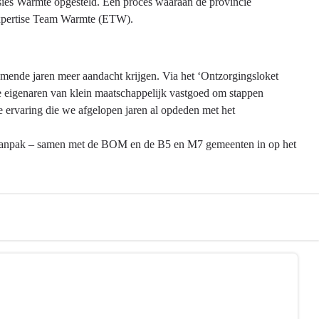
sies Warmte opgesteld. Een proces waaraan de provincie
Expertise Team Warmte (ETW).
ende jaren meer aandacht krijgen. Via het ‘Ontzorgingsloket
ie eigenaren van klein maatschappelijk vastgoed om stappen
 ervaring die we afgelopen jaren al opdeden met het
elaanpak – samen met de BOM en de B5 en M7 gemeenten in op het