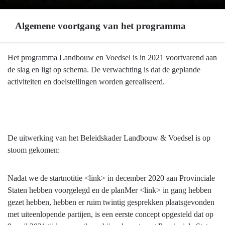
Algemene voortgang van het programma
Terug
Het programma Landbouw en Voedsel is in 2021 voortvarend aan
naar
de slag en ligt op schema. De verwachting is dat de geplande
navigatie
activiteiten en doelstellingen worden gerealiseerd.
-
Programma
7
Landbouw
De uitwerking van het Beleidskader Landbouw & Voedsel is op
en
stoom gekomen:
voedsel
-
Algemene
Nadat we de startnotitie <link> in december 2020 aan Provinciale
voortgang
Staten hebben voorgelegd en de planMer <link> in gang hebben
van
gezet hebben, hebben er ruim twintig gesprekken plaatsgevonden
het
met uiteenlopende partijen, is een eerste concept opgesteld dat op