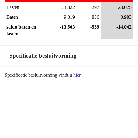
navigatie
Lasten
23.322
-297
23.025
-
Baten
9.819
-836
8.983
Programma
7
saldo baten en 
-13.503
-539
-14.042
Landbouw
lasten
en
voedsel
-
Specificatie besluitvorming
Financieel
overzicht
Terug
Specificatie besluitvorming vindt u
hier
.
naar
navigatie
-
Programma
7
Landbouw
en
voedsel