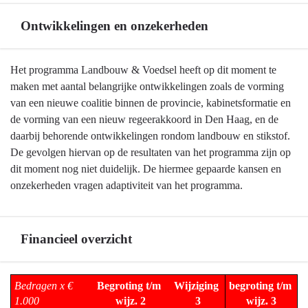
Landbouw
Brabantse
Ontwikkelingen en onzekerheden
en
landbouw
voedsel
-
Terug
Het programma Landbouw & Voedsel heeft op dit moment te
Wat
naar
maken met aantal belangrijke ontwikkelingen zoals de vorming
willen
navigatie
van een nieuwe coalitie binnen de provincie, kabinetsformatie en
we
-
de vorming van een nieuw regeerakkoord in Den Haag, en de
bereiken?
Programma
daarbij behorende ontwikkelingen rondom landbouw en stikstof.
-
7
De gevolgen hiervan op de resultaten van het programma zijn op
Bijdragen
Landbouw
dit moment nog niet duidelijk. De hiermee gepaarde kansen en
aan
en
onzekerheden vragen adaptiviteit van het programma.
maatschappelijke
voedsel
waarden
-
met
Ontwikkelingen
Financieel overzicht
de
en
Brabantse
onzekerheden
landbouw-
Terug
Bedragen x € 
Begroting t/m 
Wijziging 
begroting t/m 
en
naar
1.000
wijz. 2
3
wijz. 3
voedselsector