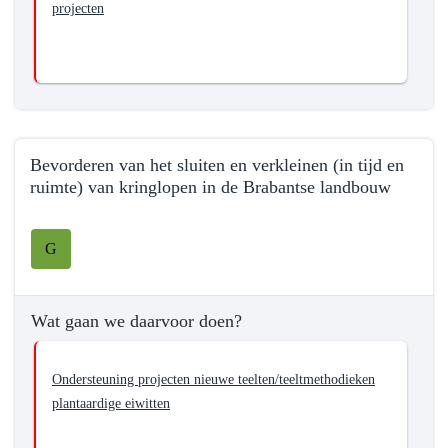
projecten
een
economisch
gezonde
agrarische
sector
in
Noord-
Bevorderen van het sluiten en verkleinen (in tijd en
Brabant
ruimte) van kringlopen in de Brabantse landbouw
Terug
naar
G
navigatie
-
Programma
Wat gaan we daarvoor doen?
7
Landbouw
Ondersteuning projecten nieuwe teelten/teeltmethodieken
en
plantaardige eiwitten
voedsel
-