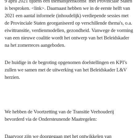
programma
9 april 2021 tijdens een themabijeenkomst met Provinciale Staten
is besproken. <link>. Daarnaast hebben we in de eerste helft van
2021 een aantal informele (inhoudelijk) verdiepende sessies met
de Provinciale Staten georganiseerd op verschillende thema's, o.a.
eiwittransitie, verdienmodellen, gezondheid. Vanwege de vorming
van een nieuwe coalitie wordt het ontwerp van het Beleidskader
na het zomerreces aangeboden.
De huidige in de begroting opgenomen doelstellingen en KPI’s
zullen we samen met de uitwerking van het Beleidskader L&V
herzien.
We hebben de Voortzetting van de Transitie Veehouderij
bevorderd via de Ondersteunende Maatregelen:
Daarvoor zijn we doorgegaan met het ontwikkelen van