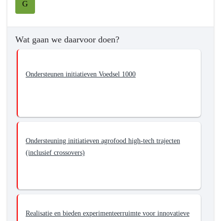
naar
G
navigatie
-
Programma
Wat gaan we daarvoor doen?
7
Landbouw
en
Ondersteunen initiatieven Voedsel 1000
voedsel
-
Wat
willen
we
Ondersteuning initiatieven agrofood high-tech trajecten
bereiken?
(inclusief crossovers)
-
Stimuleren
van
de
ontwikkeling
Realisatie en bieden experimenteerruimte voor innovatieve
van