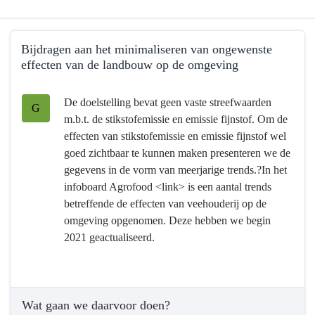
Terug
Bijdragen aan het minimaliseren van ongewenste
naar
effecten van de landbouw op de omgeving
navigatie
-
Terug
De doelstelling bevat geen vaste streefwaarden
Programma
naar
G
m.b.t. de stikstofemissie en emissie fijnstof. Om de
7
navigatie
effecten van stikstofemissie en emissie fijnstof wel
Landbouw
-
goed zichtbaar te kunnen maken presenteren we de
en
Programma
gegevens in de vorm van meerjarige trends.?In het
voedsel
7
infoboard Agrofood <link> is een aantal trends
-
Landbouw
betreffende de effecten van veehouderij op de
Wat
en
omgeving opgenomen. Deze hebben we begin
willen
voedsel
2021 geactualiseerd.
we
-
bereiken?
Wat
willen
we
Wat gaan we daarvoor doen?
bereiken?