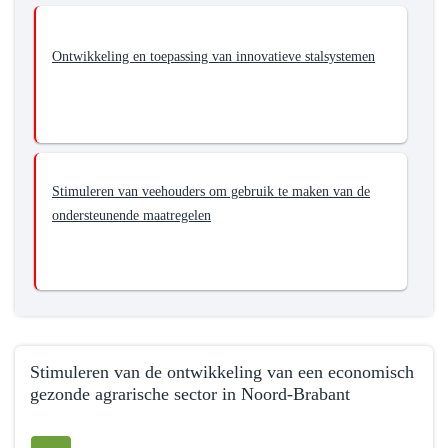
-
Bijdragen
Ontwikkeling en toepassing van innovatieve stalsystemen
aan
het
minimaliseren
van
ongewenste
effecten
Stimuleren van veehouders om gebruik te maken van de
van
ondersteunende maatregelen
de
landbouw
op
de
omgeving
Stimuleren van de ontwikkeling van een economisch
gezonde agrarische sector in Noord-Brabant
Terug