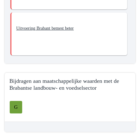
Wat
willen
we
bereiken?
Uitvoering Brabant bemest beter
-
Bevorderen
van
het
sluiten
en
verkleinen
Bijdragen aan maatschappelijke waarden met de
(in
Brabantse landbouw- en voedselsector
tijd
Terug
en
naar
G
ruimte)
navigatie
van
-
kringlopen
Programma
in
7
de