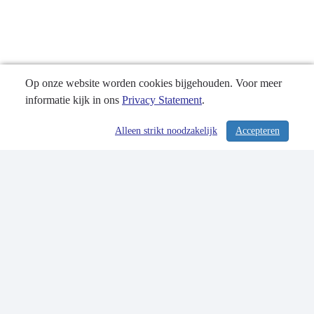
-
Specificatie
besluitvorming
Op onze website worden cookies bijgehouden. Voor meer
informatie kijk in ons
Privacy Statement
.
Alleen strikt noodzakelijk
Accepteren
/ 230