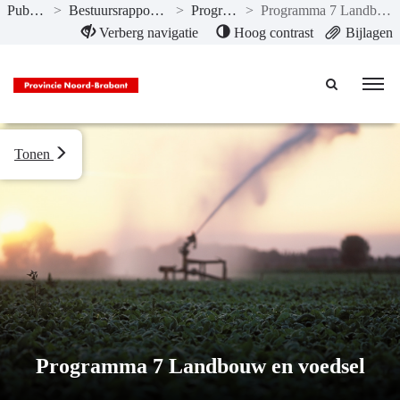
Publicaties
>
Bestuursrapportage II-2021
>
Programma’s
>
Programma 7 Landbouw en voedsel
Naar hoofdinhoud
Verberg navigatie
Hoog contrast
Bijlagen
Tonen
Programma 7 Landbouw en voedsel