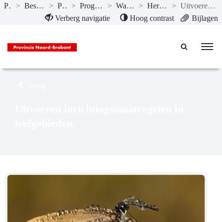
Publicaties
>
Bestuursrapportage II-2020
>
Programma’s
>
Programma 4 Natuur en milieu
>
Wat willen we bereiken?
>
Herstel van de biodiversiteit
>
Uitvoeren inrichtingsmaatregelen in leefgebieden.
Naar hoofdinhoud
Verberg navigatie
Hoog contrast
Bijlagen
Terug
Uitvoeren inrichtingsmaatregelen in
leefgebieden.