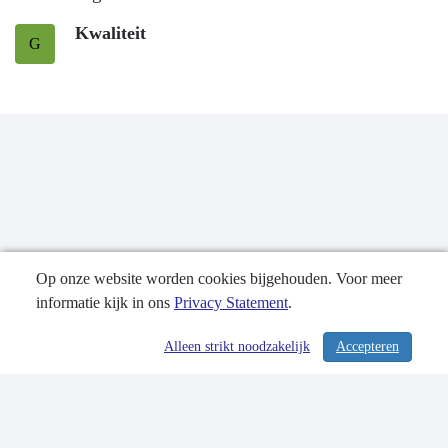
Kwaliteit
G
Op onze website worden cookies bijgehouden. Voor meer
informatie kijk in ons
Privacy Statement
.
Publicatiedatum: 11-09-2020
Alleen strikt noodzakelijk
Accepteren
/ 231
Contactgegevens
Privacy Statement
Sitemap