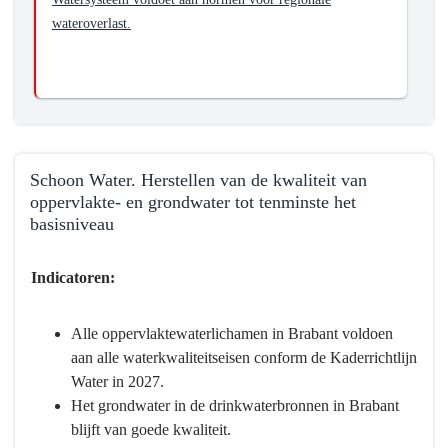
wateroverlast.
Schoon Water. Herstellen van de kwaliteit van
oppervlakte- en grondwater tot tenminste het
basisniveau
Terug
Indicatoren:
naar
navigatie
-
Alle oppervlaktewaterlichamen in Brabant voldoen
Programma
aan alle waterkwaliteitseisen conform de Kaderrichtlijn
3
Water in 2027.
Water
Het grondwater in de drinkwaterbronnen in Brabant
en
blijft van goede kwaliteit.