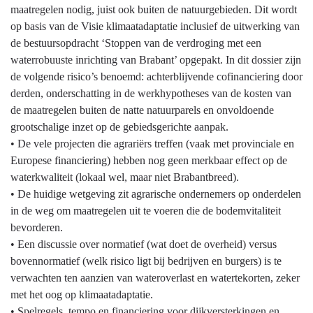
naar
maatregelen nodig, juist ook buiten de natuurgebieden. Dit wordt
navigatie
op basis van de Visie klimaatadaptatie inclusief de uitwerking van
-
de bestuursopdracht ‘Stoppen van de verdroging met een
Programma
waterrobuuste inrichting van Brabant’ opgepakt. In dit dossier zijn
3
de volgende risico’s benoemd: achterblijvende cofinanciering door
Water
derden, onderschatting in de werkhypotheses van de kosten van
en
de maatregelen buiten de natte natuurparels en onvoldoende
bodem
grootschalige inzet op de gebiedsgerichte aanpak.
-
• De vele projecten die agrariërs treffen (vaak met provinciale en
Ontwikkelingen
Europese financiering) hebben nog geen merkbaar effect op de
en
waterkwaliteit (lokaal wel, maar niet Brabantbreed).
onzekerheden
• De huidige wetgeving zit agrarische ondernemers op onderdelen
in de weg om maatregelen uit te voeren die de bodemvitaliteit
bevorderen.
• Een discussie over normatief (wat doet de overheid) versus
bovennormatief (welk risico ligt bij bedrijven en burgers) is te
verwachten ten aanzien van wateroverlast en watertekorten, zeker
met het oog op klimaatadaptatie.
• Spelregels, tempo en financiering voor dijkversterkingen en