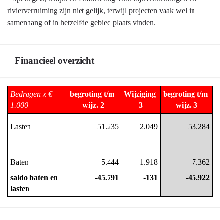
rivierverruiming zijn niet gelijk, terwijl projecten vaak wel in
samenhang of in hetzelfde gebied plaats vinden.
Financieel overzicht
Terug
Bedragen x € 
begroting t/m 
Wijziging 
begroting t/m 
naar
1.000
wijz. 2
3
wijz. 3
navigatie
-
Lasten
51.235
2.049
53.284
Programma
3
Water
Baten
5.444
1.918
7.362
en
saldo baten en 
-45.791
-131
-45.922
bodem
lasten
-
Financieel