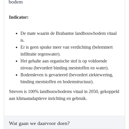
bodem
het
basisniveau
Terug
Indicator:
naar
navigatie
-
De mate waarin de Brabantse landbouwbodem vitaal
Programma
is.
3
Er is geen sprake meer van verdichting (belemmert
Water
infiltratie regenwater).
en
Het gehalte aan organische stof is op voldoende
bodem
niveau (bevordert binding meststoffen en water).
-
Bodemleven is gevarieerd (bevordert ziektewering,
Wat
binding meststoffen en bodemstructuur).
willen
Streven is 100% landbouwbodems vitaal in 2050, gekoppeld
we
aan klimaatadaptieve inrichting en gebruik.
bereiken?
-
Vitale
Bodem.
Wat gaan we daarvoor doen?