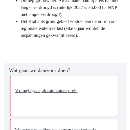
Wat
Ondiep grondwater: Areaal natte natuurparels dat niet
willen
langer verdroogd is (uiterlijk 2027 is 36.000 ha NNP
we
niet langer verdroogd).
bereiken?
Het Brabants grondgebied voldoet aan de norm voor
-
regionale wateroverlast (elke 6 jaar worden de
Voldoende
inspanningen gekwantificeerd).
Water.
Zorgen
voor
voldoende
grond-
Wat gaan we daarvoor doen?
en
oppervlaktewater
(voorkomen
Verdrogingsaanpak natte natuurparels.
van
overlast
en
tekorten)
Watersysteem voldoet aan normen voor regionale