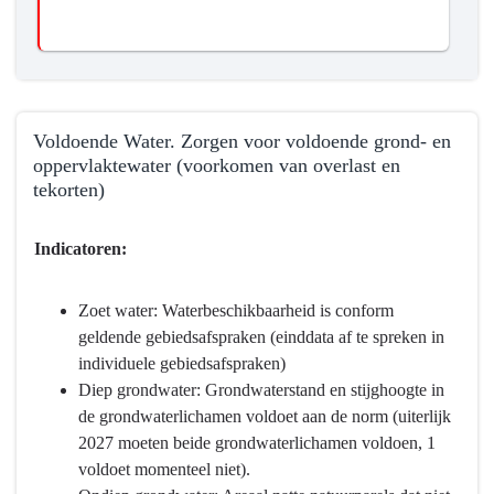
door
de
bescherming
tegen
hoogwater
Voldoende Water. Zorgen voor voldoende grond- en
oppervlaktewater (voorkomen van overlast en
tekorten)
Terug
Indicatoren:
naar
navigatie
-
Zoet water: Waterbeschikbaarheid is conform
Programma
geldende gebiedsafspraken (einddata af te spreken in
3
individuele gebiedsafspraken)
Water
Diep grondwater: Grondwaterstand en stijghoogte in
en
de grondwaterlichamen voldoet aan de norm (uiterlijk
bodem
2027 moeten beide grondwaterlichamen voldoen, 1
-
voldoet momenteel niet).