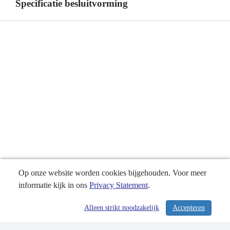
overzicht
Specificatie besluitvorming
Terug
naar
navigatie
-
Programma
3
Water
en
bodem
-
Specificatie
besluitvorming
Op onze website worden cookies bijgehouden. Voor meer
informatie kijk in ons
Privacy Statement
.
Alleen strikt noodzakelijk
Accepteren
/ 231