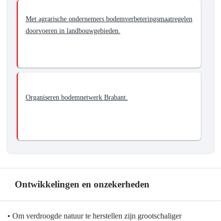
Herstellen
van
Met agrarische ondernemers bodemverbeteringsmaatregelen
de
doorvoeren in landbouwgebieden.
vitaliteit
van
de
bodem
Organiseren bodemnetwerk Brabant.
Ontwikkelingen en onzekerheden
Terug
• Om verdroogde natuur te herstellen zijn grootschaliger