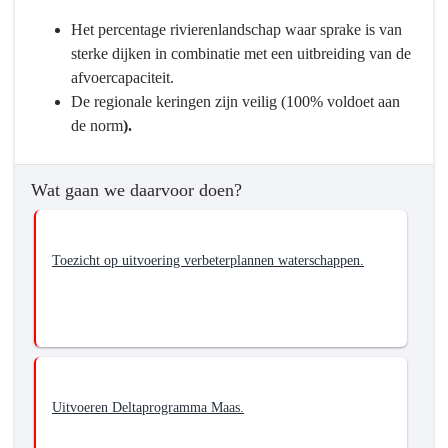
navigatie
-
Het percentage rivierenlandschap waar sprake is van
Programma
sterke dijken in combinatie met een uitbreiding van de
3
afvoercapaciteit.
Water
De regionale keringen zijn veilig (100% voldoet aan
en
de norm
).
bodem
-
Wat gaan we daarvoor doen?
Wat
willen
we
Toezicht op uitvoering verbeterplannen waterschappen.
bereiken?
-
Veilig
Water.
Blijven
zorgen
Uitvoeren Deltaprogramma Maas.
voor
veiligheid