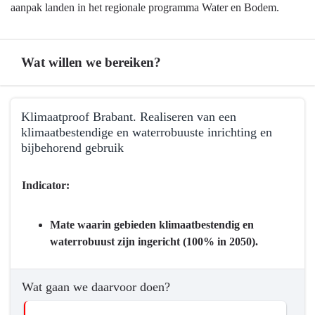
aanpak landen in het regionale programma Water en Bodem.
Wat willen we bereiken?
Terug
Klimaatproof Brabant. Realiseren van een
naar
klimaatbestendige en waterrobuuste inrichting en
navigatie
bijbehorend gebruik
-
Programma
Terug
Indicator:
3
naar
Water
navigatie
en
-
Mate waarin gebieden klimaatbestendig en
bodem
Programma
waterrobuust zijn ingericht (100% in 2050).
-
3
Wat
Water
Wat gaan we daarvoor doen?
willen
en
we
bodem