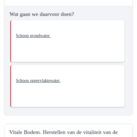
bodem
-
Wat gaan we daarvoor doen?
Wat
willen
we
Schoon grondwater.
bereiken?
-
Schoon
Water.
Herstellen
van
Schoon oppervlaktewater.
de
kwaliteit
van
oppervlakte-
en
grondwater
tot
Vitale Bodem. Herstellen van de vitaliteit van de
tenminste