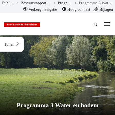
Publicaties
>
Bestuursrapportage II-2020
>
Programma’s
>
Programma 3 Water en bodem
Naar hoofdinhoud
Verberg navigatie
Hoog contrast
Bijlagen
Tonen
Programma 3 Water en bodem