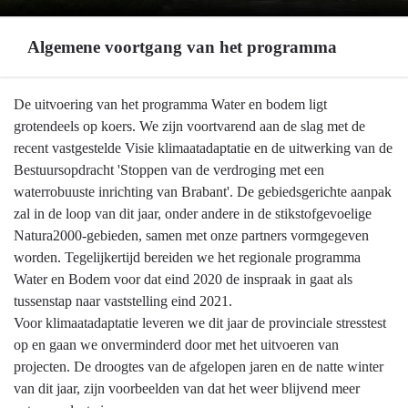
Algemene voortgang van het programma
Terug
De uitvoering van het programma Water en bodem ligt
naar
grotendeels op koers. We zijn voortvarend aan de slag met de
navigatie
recent vastgestelde Visie klimaatadaptatie en de uitwerking van de
-
Bestuursopdracht 'Stoppen van de verdroging met een
Programma
waterrobuuste inrichting van Brabant'. De gebiedsgerichte aanpak
3
zal in de loop van dit jaar, onder andere in de stikstofgevoelige
Water
Natura2000-gebieden, samen met onze partners vormgegeven
en
worden. Tegelijkertijd bereiden we het regionale programma
bodem
Water en Bodem voor dat eind 2020 de inspraak in gaat als
-
tussenstap naar vaststelling eind 2021.
Algemene
Voor klimaatadaptatie leveren we dit jaar de provinciale stresstest
voortgang
op en gaan we onverminderd door met het uitvoeren van
van
projecten. De droogtes van de afgelopen jaren en de natte winter
het
van dit jaar, zijn voorbeelden van dat het weer blijvend meer