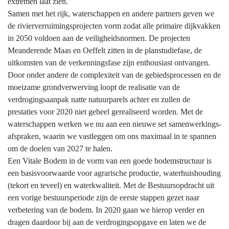
programma
extremen laat zien.
Samen met het rijk, waterschappen en andere partners geven we
de rivierverruimingsprojecten vorm zodat alle primaire dijkvakken
in 2050 voldoen aan de veiligheidsnormen. De projecten
Meanderende Maas en Oeffelt zitten in de planstudiefase, de
uitkomsten van de verkenningsfase zijn enthousiast ontvangen.
Door onder andere de complexiteit van de gebiedsprocessen en de
moeizame grondverwerving loopt de realisatie van de
verdrogingsaanpak natte natuurparels achter en zullen de
prestaties voor 2020 niet geheel gerealiseerd worden. Met de
waterschappen werken we nu aan een nieuwe set samenwerkings-
afspraken, waarin we vastleggen om ons maximaal in te spannen
om de doelen van 2027 te halen.
Een Vitale Bodem in de vorm van een goede bodemstructuur is
een basisvoorwaarde voor agrarische productie, waterhuishouding
(tekort en teveel) en waterkwaliteit. Met de Bestuursopdracht uit
een vorige bestuursperiode zijn de eerste stappen gezet naar
verbetering van de bodem. In 2020 gaan we hierop verder en
dragen daardoor bij aan de verdrogingsopgave en laten we de