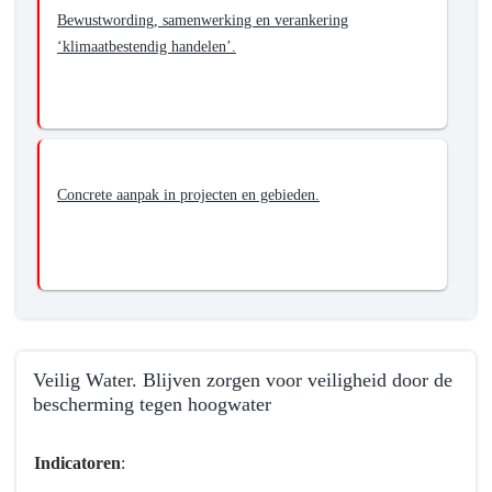
bereiken?
-
Bewustwording, samenwerking en verankering
Wat
‘klimaatbestendig handelen’.
willen
we
bereiken?
-
Klimaatproof
Concrete aanpak in projecten en gebieden.
Brabant.
Realiseren
van
een
klimaatbestendige
en
waterrobuuste
Veilig Water. Blijven zorgen voor veiligheid door de
inrichting
bescherming tegen hoogwater
en
bijbehorend
Terug
Indicatoren
:
gebruik
naar