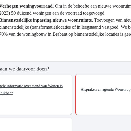
g
Verhogen woningvoorraad.
Om in de behoefte aan nieuwe woonruimte
n
ma
2023) 50 duizend woningen aan de voorraad toegevoegd.
Binnenstedelijke inpassing nieuwe woonruimte.
Toevoegen van nieu
binnenstedelijke (transformatie)locaties of in leegstaand vastgoed. We b
70% van de woningbouw in Brabant op binnenstedelijke locaties is gere
aan we daarvoor doen?
?
uele informatie over stand van Wonen is
Afspraken en agenda Wonen opg
n
chikbaar.
n