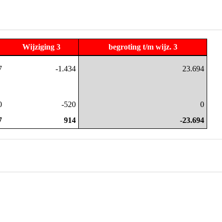
Wijziging 3
begroting t/m wijz. 3
7
-1.434
23.694
0
-520
0
7
914
-23.694