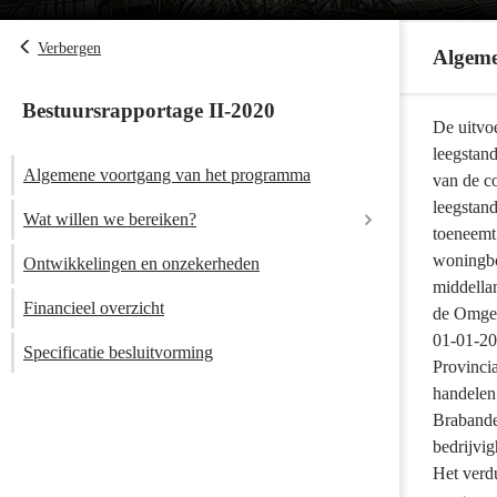
Verbergen
Algeme
Bestuursrapportage II-2020
Terug
De uitvo
naar
leegstan
Algemene voortgang van het programma
navigatie
van de c
-
leegstan
Wat willen we bereiken?
Programma
toeneemt
2
woningbo
Ontwikkelingen en onzekerheden
Ruimte
middella
Financieel overzicht
en
de Omgev
wonen
01-01-20
Specificatie besluitvorming
-
Provinci
Algemene
handelen
voortgang
Brabande
van
bedrijvi
het
Het verd