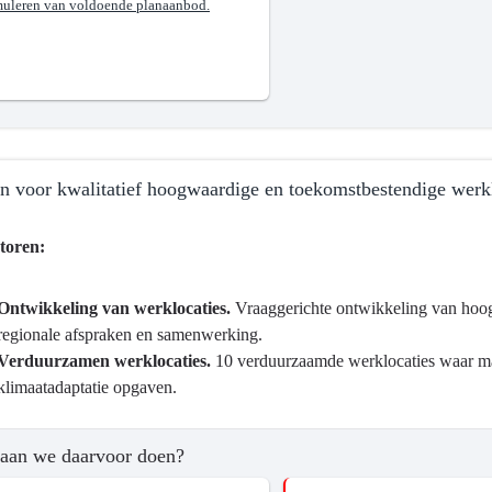
ouw,
muleren van voldoende planaanbod.
cht
ig
n voor kwalitatief hoogwaardige en toekomstbestendige werk
bruik.
toren:
Ontwikkeling van werklocaties.
Vraaggerichte ontwikkeling van hoog
ma
regionale afspraken en samenwerking.
Verduurzamen werklocaties.
10 verduurzaamde werklocaties waar maa
klimaatadaptatie opgaven.
aan we daarvoor doen?