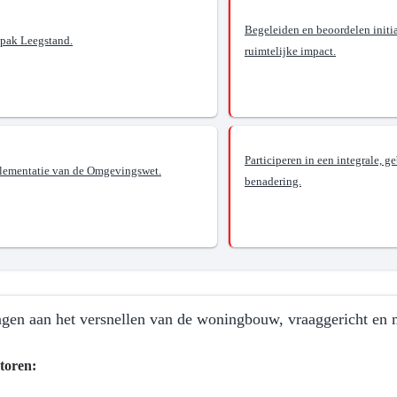
Begeleiden en beoordelen initi
pak Leegstand.
ruimtelijke impact.
?
en
n
Participeren in een integrale, g
lementatie van de Omgevingswet.
benadering.
skwaliteit
ansformaties
agen aan het versnellen van de woningbouw, vraaggericht en 
toren: