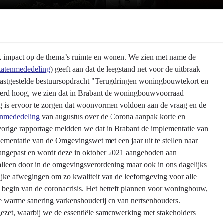
ook impact op de thema’s ruimte en wonen. We zien met name de
tatenmededeling
) geeft aan dat de leegstand net voor de uitbraak
r vastgestelde bestuursopdracht "Terugdringen woningbouwtekort en
derd hoog, we zien dat in Brabant de woningbouwvoorraad
 is ervoor te zorgen dat woonvormen voldoen aan de vraag en de
enmededeling
van augustus over de Corona aanpak korte en
orige rapportage meldden we dat in Brabant de implementatie van
ementatie van de Omgevingswet met een jaar uit te stellen naar
angepast en wordt deze in oktober 2021 aangeboden aan
alleen door in de omgevingsverordening maar ook in ons dagelijks
ijke afwegingen om zo kwaliteit van de leefomgeving voor alle
t begin van de coronacrisis. Het betreft plannen voor woningbouw,
e warme sanering varkenshouderij en van nertsenhouders.
ezet, waarbij we de essentiële samenwerking met stakeholders