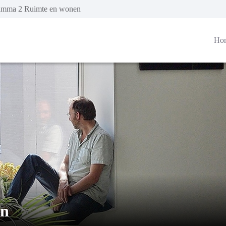
amma 2 Ruimte en wonen
Ho
en