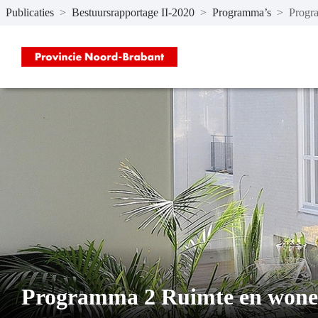
Publicaties
>
Bestuursrapportage II-2020
>
Programma’s
>
Progr
Naar hoofdinhoud
Programma 2 Ruimte en won