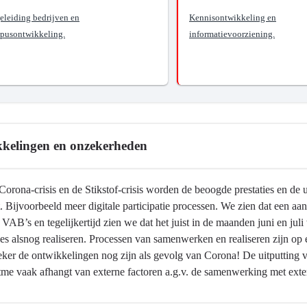
eleiding bedrijven en
Kennisontwikkeling en
pusontwikkeling.
informatievoorziening.
?
ef
rdige
kelingen en onzekerheden
bestendige
ties
Corona-crisis en de Stikstof-crisis worden de beoogde prestaties en 
 Bijvoorbeeld meer digitale participatie processen. We zien dat een aan
VAB’s en tegelijkertijd zien we dat het juist in de maanden juni en ju
es alsnog realiseren. Processen van samenwerken en realiseren zijn op 
ker de ontwikkelingen nog zijn als gevolg van Corona! De uitputting va
tme vaak afhangt van externe factoren a.g.v. de samenwerking met exte