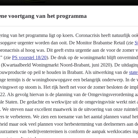
ne voortgang van het programma
ering van het programma ligt op koers. Coronacrisis heeft natuurlijk 
dsopgave urgenter worden dan ooit. De Monitor Brabantse Retail (zie
S
oronacrisis al hoog was. Dit geeft extra urgentie aan de voor de zome
d" (zie
PS voorstel 18/20
). De druk op de woningmarkt blijft onvermin
 (Kwartaalbeeld Woningmarkt Noord-Brabant, juni 2020). De uitdaging
uwproductie op peil te houden in Brabant. Als uitwerking van de
stat
nge termijn is de woningbouwopgave een belangrijk onderwerp. In de v
ingswet op stoom is. Het rijk heeft net voor de zomer besloten de impl
22. Als gevolg hiervan is de planning van de Omgevingsverordening a
ale Staten. De gedachte en werkwijze uit de omgevingsvisie werkt niet 
. We streven naar excellent maatwerk in de uitvoering van onze ruimtel
rs te verbeteren. We zien een toename van het aantal plannen vanaf he
gheid maar ook veel plannen voor herbestemming van deelnemers aan d
uurzamen van bedrijventerreinen is conform de aanpak werklocaties ing