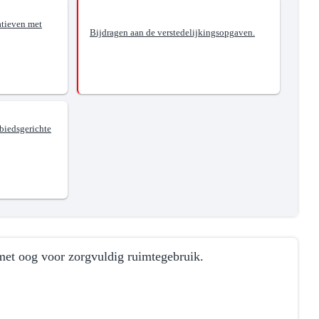
atieven met
Bijdragen aan de verstedelijkingsopgaven.
ebiedsgerichte
met oog voor zorgvuldig ruimtegebruik.