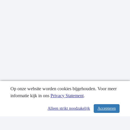
Op onze website worden cookies bijgehouden. Voor meer
informatie kijk in ons
Privacy Statement
.
Publicatiedatum: 11-09-2020
Alleen strikt noodzakelijk
Accepteren
/ 231
Contactgegevens
Privacy Statement