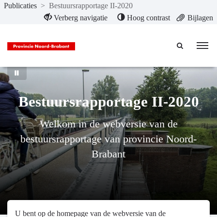
Publicaties
>
Bestuursrapportage II-2020
Naar hoofdinhoud
Verberg navigatie
Hoog contrast
Bijlagen
Bestuursrapportage II-2020
Welkom in de webversie van de
bestuursrapportage van provincie Noord-
Brabant
U bent op de homepage van de webversie van de