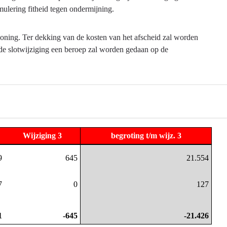
ulering fitheid tegen ondermijning.
ning. Ter dekking van de kosten van het afscheid zal worden
de slotwijziging een beroep zal worden gedaan op de
Wijziging 3
begroting t/m wijz. 3
9
645
21.554
7
0
127
1
-645
-21.426