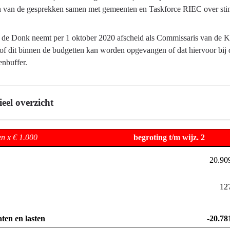
en van de gesprekken samen met gemeenten en Taskforce RIEC over stim
de Donk neemt per 1 oktober 2020 afscheid als Commissaris van de Ko
of dit binnen de budgetten kan worden opgevangen of dat hiervoor bij 
enbuffer.
eel overzicht
n x € 1.000
begroting t/m wijz. 2
20.90
12
aten en lasten
-20.78