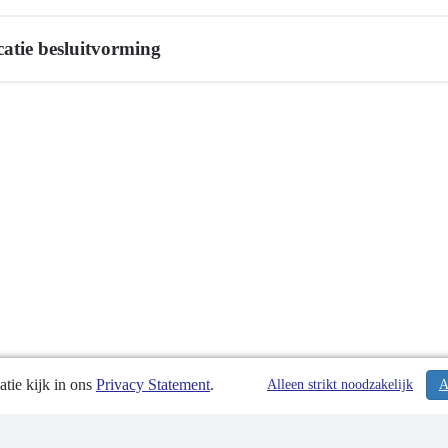
catie besluitvorming
g
tie kijk in ons
Privacy Statement
.
Alleen strikt noodzakelijk
A