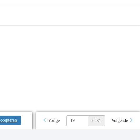
ccepteren
Vorige
Volgende
/ 231