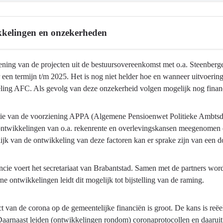
en,
kelingen en onzekerheden
appen,
ening van de projecten uit de bestuursovereenkomst met o.a. Steenberge
r een termijn t/m 2025. Het is nog niet helder hoe en wanneer uitvoeri
ling AFC. Als gevolg van deze onzekerheid volgen mogelijk nog financ
e
ie van de voorziening APPA (Algemene Pensioenwet Politieke Ambtsdra
ontwikkelingen van o.a. rekenrente en overlevingskansen meegenomen di
jk van de ontwikkeling van deze factoren kan er sprake zijn van een dot
ncie voert het secretariaat van Brabantstad. Samen met de partners wo
ne ontwikkelingen leidt dit mogelijk tot bijstelling van de raming.
en
 van de corona op de gemeentelijke financiën is groot. De kans is reëe
aarnaast leiden (ontwikkelingen rondom) coronaprotocollen en daaruit v