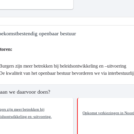
jke
ppelijke
heid
oekomstbestendig openbaar bestuur
toren:
Burgers zijn meer betrokken bij beleidsontwikkeling en –uitvoering
ma
De kwaliteit van het openbaar bestuur bevorderen we via interbestuurl
aan we daarvoor doen?
d
gers zijn meer betrokken bij
Opkomst verkiezingen in Noord
eidsontwikkeling en -uitvoering.