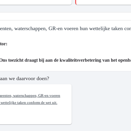
?
bestendig
nten, waterschappen, GR-en voeren hun wettelijke taken con
tor:
Ons toezicht draagt bij aan de kwaliteitsverbetering van het open
ma
aan we daarvoor doen?
d
eenten, waterschappen, GR-en voeren
wettelijke taken conform de wet uit.
?