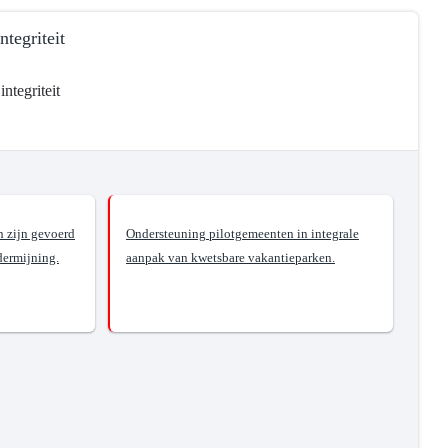
tegriteit
ntegriteit
 zijn gevoerd
Ondersteuning pilotgemeenten in integrale
dermijning.
aanpak van kwetsbare vakantieparken.