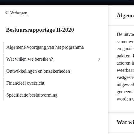
Verbergen
Algeme
Bestuursrapportage II-2020
Terug
De uitvo
naar
samenwer
Algemene voortgang van het programma
navigatie
en goed 
-
pakken. E
Wat willen we bereiken?
Programma
actoren i
1
weerbaar 
Ontwikkelingen en onzekerheden
Bestuur
vastgest
Financieel overzicht
en
uitgewerk
veiligheid
gemeente
Specificatie besluitvorming
-
worden u
Algemene
voortgang
van
Wat wi
het