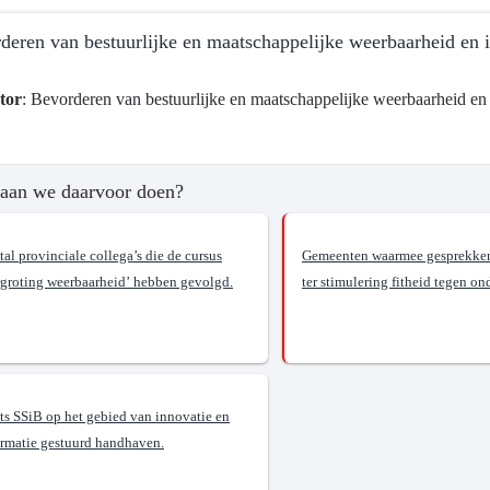
deren van bestuurlijke en maatschappelijke weerbaarheid en in
tor
: Bevorderen van bestuurlijke en maatschappelijke weerbaarheid en i
ma
aan we daarvoor doen?
al provinciale collega’s die de cursus
Gemeenten waarmee gesprekken
rgroting weerbaarheid’ hebben gevolgd.
ter stimulering fitheid tegen on
d
ots SSiB op het gebied van innovatie en
?
ormatie gestuurd handhaven.
ren