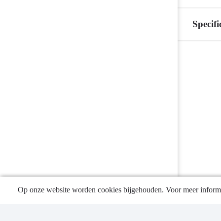
veiligheid
-
Specifi
Financieel
overzicht
Terug
naar
navigatie
-
Programma
1
Bestuur
en
veiligheid
-
Specificatie
besluitvormin
Op onze website worden cookies bijgehouden. Voor meer informa