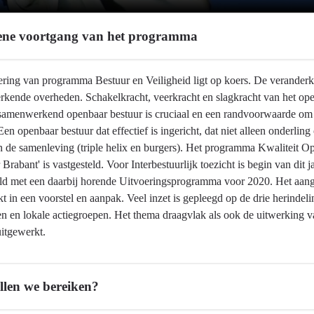
ne voortgang van het programma
ering van programma Bestuur en Veiligheid ligt op koers. De verander
kende overheden. Schakelkracht, veerkracht en slagkracht van het open
samenwerkend openbaar bestuur is cruciaal en een randvoorwaarde om 
en openbaar bestuur dat effectief is ingericht, dat niet alleen onder
n de samenleving (triple helix en burgers). Het programma Kwaliteit Op
Brabant' is vastgesteld. Voor Interbestuurlijk toezicht is begin van di
eld met een daarbij horende Uitvoeringsprogramma voor 2020. Het aang
t in een voorstel en aanpak. Veel inzet is gepleegd op de drie herinde
n en lokale actiegroepen. Het thema draagvlak als ook de uitwerking 
itgewerkt.
llen we bereiken?