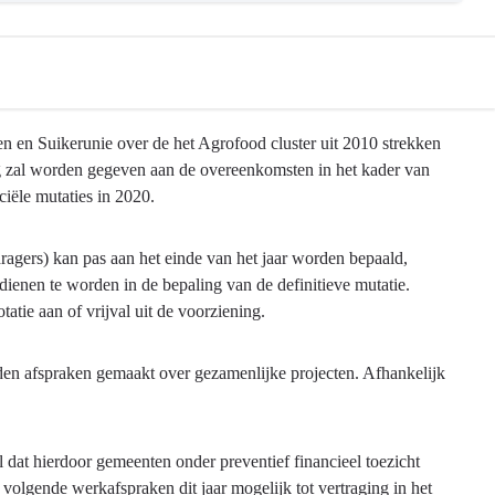
n en Suikerunie over de het Agrofood cluster uit 2010 strekken
ng zal worden gegeven aan de overeenkomsten in het kader van
iële mutaties in 2020.
gers) kan pas aan het einde van het jaar worden bepaald,
enen te worden in de bepaling van de definitieve mutatie.
atie aan of vrijval uit de voorziening.
rden afspraken gemaakt over gezamenlijke projecten. Afhankelijk
l dat hierdoor gemeenten onder preventief financieel toezicht
olgende werkafspraken dit jaar mogelijk tot vertraging in het