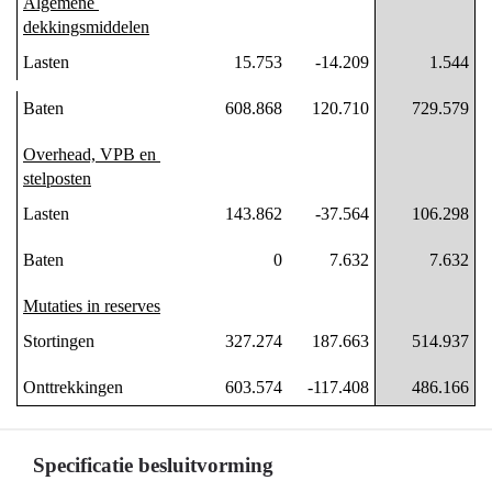
Algemene 
-
dekkingsmiddelen
Algemeen
Lasten
15.753
-14.209
1.544
financieel
beleid
Baten
608.868
120.710
729.579
-
Financieel
Overhead, VPB en 
overzicht
stelposten
Lasten
143.862
-37.564
106.298
Baten
0
7.632
7.632
Mutaties in reserves
Stortingen
327.274
187.663
514.937
Onttrekkingen
603.574
-117.408
486.166
Specificatie besluitvorming