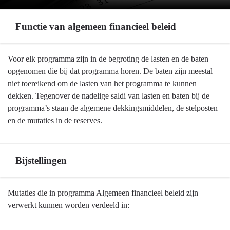
Functie van algemeen financieel beleid
Terug
Voor elk programma zijn in de begroting de lasten en de baten
naar
opgenomen die bij dat programma horen. De baten zijn meestal
navigatie
niet toereikend om de lasten van het programma te kunnen
-
dekken. Tegenover de nadelige saldi van lasten en baten bij de
Algemeen
programma’s staan de algemene dekkingsmiddelen, de stelposten
financieel
en de mutaties in de reserves.
beleid
-
Functie
Bijstellingen
van
algemeen
Terug
Mutaties die in programma Algemeen financieel beleid zijn
financieel
naar
verwerkt kunnen worden verdeeld in:
beleid
navigatie
-