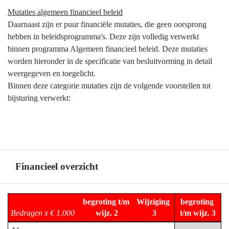
Mutaties algemeen financieel beleid
Daarnaast zijn er puur financiële mutaties, die geen oorsprong
hebben in beleidsprogramma's. Deze zijn volledig verwerkt
binnen programma Algemeen financieel beleid. Deze mutaties
worden hieronder in de specificatie van besluitvorming in detail
weergegeven en toegelicht.
Binnen deze categorie mutaties zijn de volgende voorstellen tot
bijsturing verwerkt:
Financieel overzicht
Terug
begroting t/m 
Wijziging 
begroting 
naar
Bedragen x € 1.000
wijz. 2
3
t/m wijz. 3
navigatie