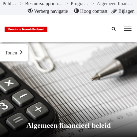
Publicaties
>
Bestuursrapportage II-2020
>
Programma’s
>
Algemeen financieel beleid
Naar hoofdinhoud
Verberg navigatie
Hoog contrast
Bijlagen
Tonen
Algemeen financieel beleid