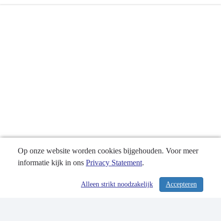
Terug
naar
navigatie
-
Algemeen
financieel
beleid
-
Specificatie
besluitvorming
Op onze website worden cookies bijgehouden. Voor meer
informatie kijk in ons
Privacy Statement
.
Alleen strikt noodzakelijk
Accepteren
/ 231