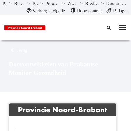
Publicaties
>
Bestuursrapportage I-2024
>
Programma’s
>
Programma 1 Bestuur en veiligheid
>
Wat willen we bereiken?
>
Brede Welvaart incl. Gezondheid
>
Doorontwikkelen van Brabantse Monitor Gezondheid
Naar hoofdinhoud
Verberg navigatie
Hoog contrast
Bijlagen
Terug
Doorontwikkelen van Brabantse
Monitor Gezondheid